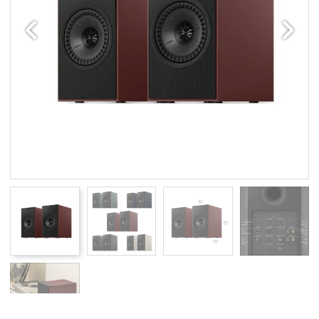
Edellinen
Seuraav