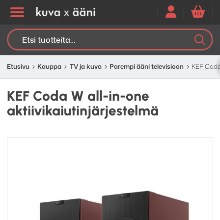
Etsi:
K
H
Etusivu
Kauppa
TV ja kuva
Parempi ääni televisioon
KEF Coda 
KEF Coda W all-in-one
aktiivikaiutinjärjestelmä