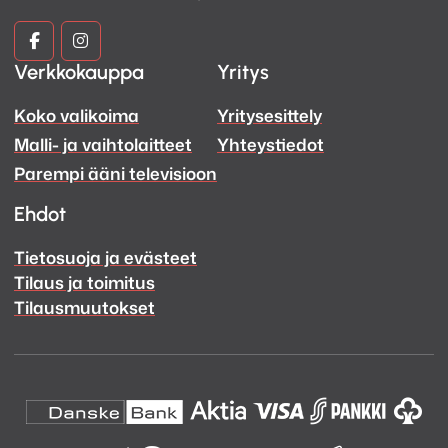
Kuva
Kuva
Verkkokauppa
Yritys
ja
ja
Koko valikoima
Yritysesittely
Ääni
Ääni
Malli- ja vaihtolaitteet
Yhteystiedot
Facebook
Instagram
Parempi ääni televisioon
Ehdot
Tietosuoja ja evästeet
Tilaus ja toimitus
Tilausmuutokset