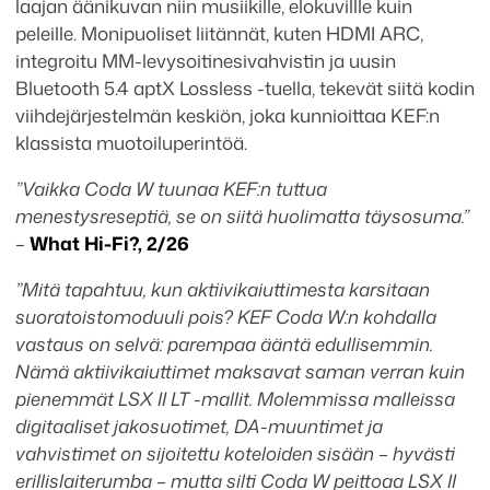
laajan äänikuvan niin musiikille, elokuvillle kuin
peleille. Monipuoliset liitännät, kuten HDMI ARC,
integroitu MM-levysoitinesivahvistin ja uusin
Bluetooth 5.4 aptX Lossless -tuella, tekevät siitä kodin
viihdejärjestelmän keskiön, joka kunnioittaa KEF:n
klassista muotoiluperintöä.
”Vaikka Coda W tuunaa KEF:n tuttua
menestysreseptiä, se on siitä huolimatta täysosuma.”
–
What Hi-Fi?, 2/26
”Mitä tapahtuu, kun aktiivikaiuttimesta karsitaan
suoratoistomoduuli pois? KEF Coda W:n kohdalla
vastaus on selvä: parempaa ääntä edullisemmin.
Nämä aktiivikaiuttimet maksavat saman verran kuin
pienemmät LSX II LT -mallit. Molemmissa malleissa
digitaaliset jakosuotimet, DA-muuntimet ja
vahvistimet on sijoitettu koteloiden sisään – hyvästi
erillislaiterumba – mutta silti Coda W peittoaa LSX II