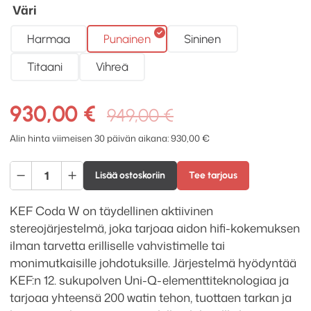
Väri
Harmaa
Punainen
Sininen
Titaani
Vihreä
Alkuperäinen
Nykyinen
930,00
€
949,00
€
hinta
hinta
Alin hinta viimeisen 30 päivän aikana:
930,00
€
oli:
on:
KEF
949,00 €.
930,00 €.
Lisää ostoskoriin
Tee tarjous
Coda
W
KEF Coda W on täydellinen aktiivinen
all-
stereojärjestelmä, joka tarjoaa aidon hifi-kokemuksen
in-
ilman tarvetta erilliselle vahvistimelle tai
one
monimutkaisille johdotuksille. Järjestelmä hyödyntää
aktiivikaiutinjärjestelmä
KEF:n 12. sukupolven Uni-Q-elementtiteknologiaa ja
määrä
tarjoaa yhteensä 200 watin tehon, tuottaen tarkan ja