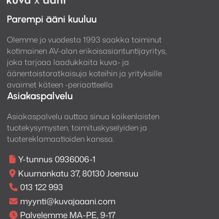
Parempi ääni kuuluu
Olemme jo vuodesta 1993 saakka toiminut
kotimainen AV-alan erikoisasiantuntijayritys,
joka tarjoaa laadukkaita kuva- ja
äänentoistoratkaisuja koteihin ja yrityksille
avaimet käteen -periaatteella
Asiakaspalvelu
Asiakaspalvelu auttaa sinua kaikenlaisten
tuotekysymysten, toimituskyselyiden ja
tuotereklamaatioiden kanssa.
Y-tunnus 0936006-1
Kuurnankatu 37, 80130 Joensuu
013 122 993
myynti@kuvajaaani.com
Palvelemme MA-PE, 9-17