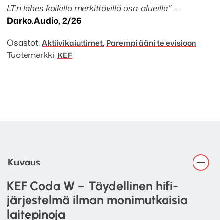
LT:n lähes kaikilla merkittävillä osa-alueilla.”
–
Darko.Audio, 2/26
Osastot:
,
Aktiivi­kaiuttimet
Parempi ääni televisioon
Tuotemerkki:
KEF
Kuvaus
KEF Coda W – Täydellinen hifi-
järjestelmä ilman monimutkaisia
laitepinoja