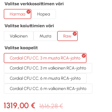
Valitse verkkosoittimen väri
Harmaa
Hopea
Valitse kaiuttimien väri
Valkoinen
Musta
Raw
Valitse kaapelit
Cordial CFU CC, 3 m musta RCA-johto
Cordial CFU CC, 3 m valkoinen RCA-johto
Cordial CFU CC, 6 m musta RCA-johto
Cordial CFU CC, 6 m valkoinen RCA-johto
Alkuperäinen
Nykyinen
1319,00
€
1616,28
€