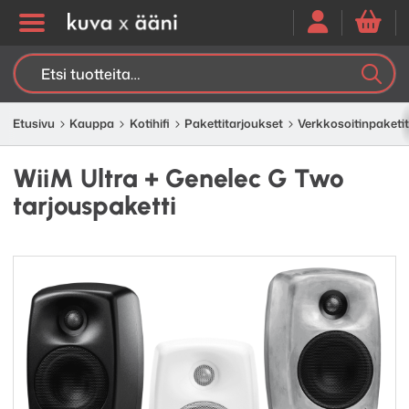
Etsi:
K
H
Etusivu
Kauppa
Kotihifi
Paketti­­­tarjoukset
Verkko­soitin­­paketit
WiiM Ultra + Genelec G Two
tarjouspaketti