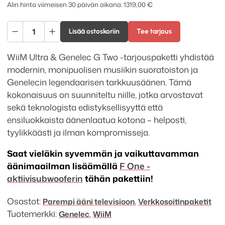
hinta
hinta
Alin hinta viimeisen 30 päivän aikana:
1319,00
€
oli:
on:
WiiM
1616,28 €.
1319,00 €.
Lisää ostoskoriin
Tee tarjous
Ultra
+
WiiM Ultra & Genelec G Two -tarjouspaketti yhdistää
Genelec
modernin, monipuolisen musiikin suoratoiston ja
G
Genelecin legendaarisen tarkkuusäänen. Tämä
Two
kokonaisuus on suunniteltu niille, jotka arvostavat
tarjouspaketti
sekä teknologista edistyksellisyyttä että
määrä
ensiluokkaista äänenlaatua kotona – helposti,
tyylikkäästi ja ilman kompromisseja.
Saat vieläkin syvemmän ja vaikuttavamman
äänimaailman lisäämällä
F One -
aktiivisubwooferin
tähän pakettiin!
Osastot:
,
Parempi ääni televisioon
Verkko­soitin­­paketit
Tuotemerkki:
,
Genelec
WiiM