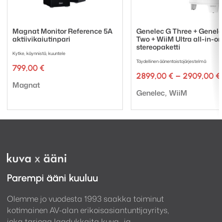
Magnat Monitor Reference 5A
Genelec G Three + Genele
aktiivikaiutinpari
Two + WiiM Ultra all-in-o
stereopaketti
Kytke, käynnistä, kuuntele
Täydellinen äänentoistojärjestelmä
799,00
€
2899,00
€
–
2909,00
€
Tuotemerkki:
Magnat
Tuotemerkki:
Genelec
WiiM
Parempi ääni kuuluu
Olemme jo vuodesta 1993 saakka toiminut
kotimainen AV-alan erikoisasiantuntijayritys,
joka tarjoaa laadukkaita kuva- ja