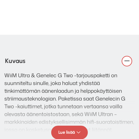
Kuvaus
WiiM Ultra & Genelec G Two -tarjouspaketti on
suunniteltu sinulle, joka haluat yhdistää
tinkimättömän äänenlaadun ja helppokäyttöisen
striimausteknologian. Paketissa saat Genelecin G
Two -kaiuttimet, jotka tunnetaan vertaansa vailla
olevasta äänentoistostaan, sekä WiiM Ultran –
markkinoiden edistyksellisimmän hifi-suoratoistimen,
jossa on kosketusnäyttö ja kattavat liitännät.
Lue lisää