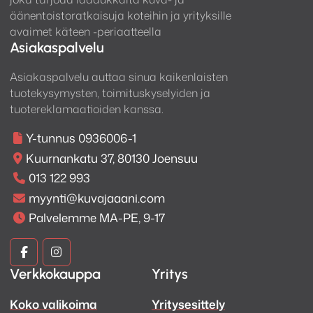
äänentoistoratkaisuja koteihin ja yrityksille
avaimet käteen -periaatteella
Asiakaspalvelu
Asiakaspalvelu auttaa sinua kaikenlaisten
tuotekysymysten, toimituskyselyiden ja
tuotereklamaatioiden kanssa.
Y-tunnus 0936006-1
Kuurnankatu 37, 80130 Joensuu
013 122 993
myynti@kuvajaaani.com
Palvelemme MA-PE, 9-17
Kuva
Kuva
Verkkokauppa
Yritys
ja
ja
Koko valikoima
Yritysesittely
Ääni
Ääni