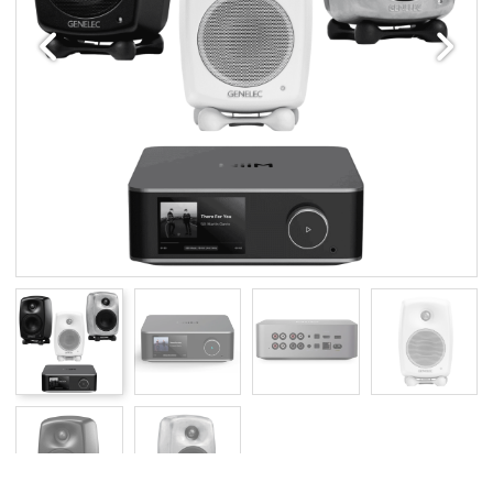
Edellinen
Seuraav