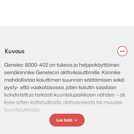
Kuvaus
Genelec 8000-402 on tukeva ja helppokäyttöinen
seinäkiinnike Genelecin aktiivikaiuttimille. Kiinnike
mahdollistaa kaiuttimen suunnan säätämisen sekä
pysty- että vaakatasossa, joten kaiutin saadaan
kohdistettua tarkasti kuuntelupaikkaan nähden – oli
kyse sitten kotistudiosta, olohuoneesta tai muusta
kuuntelutilasta.
Lue lisää
Mukana toimitettava T-adapteri sopii suoraan
useimpiin pienempiin ja keskikokoisiin Genelec-