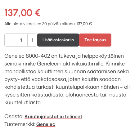
137,00
€
Alin hinta viimeisen 30 päivän aikana:
137,00
€
Genelec
Lisää ostoskoriin
Tee tarjous
8000-
402
Genelec 8000-402 on tukeva ja helppokäyttöinen
seinäkiinnike
seinäkiinnike Genelecin aktiivikaiuttimille. Kiinnike
määrä
mahdollistaa kaiuttimen suunnan säätämisen sekä
pysty- että vaakatasossa, joten kaiutin saadaan
kohdistettua tarkasti kuuntelupaikkaan nähden – oli
kyse sitten kotistudiosta, olohuoneesta tai muusta
kuuntelutilasta.
Osasto:
Kaiutinjalustat ja telineet
Tuotemerkki:
Genelec