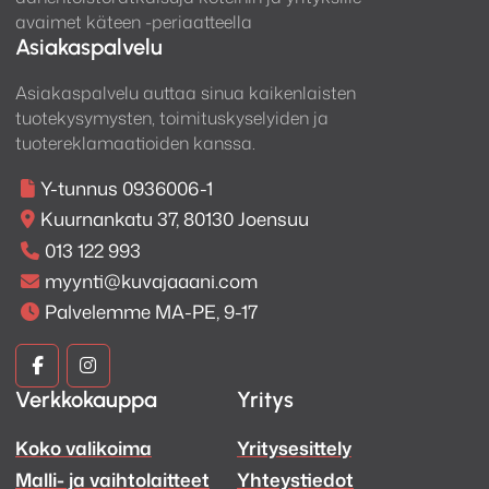
avaimet käteen -periaatteella
Asiakaspalvelu
Asiakaspalvelu auttaa sinua kaikenlaisten
tuotekysymysten, toimituskyselyiden ja
tuotereklamaatioiden kanssa.
Y-tunnus 0936006-1
Kuurnankatu 37, 80130 Joensuu
013 122 993
myynti@kuvajaaani.com
Palvelemme MA-PE, 9-17
Kuva
Kuva
Verkkokauppa
Yritys
ja
ja
Koko valikoima
Yritysesittely
Ääni
Ääni
Malli- ja vaihtolaitteet
Yhteystiedot