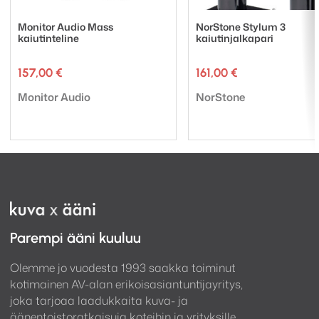
Monitor Audio Mass
NorStone Stylum 3
kaiutinteline
kaiutinjalkapari
157,00
€
161,00
€
Tuotemerkki:
Tuotemerkki:
Monitor Audio
NorStone
Parempi ääni kuuluu
Olemme jo vuodesta 1993 saakka toiminut
kotimainen AV-alan erikoisasiantuntijayritys,
joka tarjoaa laadukkaita kuva- ja
äänentoistoratkaisuja koteihin ja yrityksille