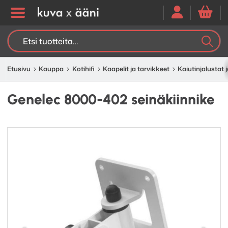
Etsi:
K
H
Etusivu
Kauppa
Kotihifi
Kaapelit ja tarvikkeet
Kaiutinjalustat j
Genelec 8000-402 seinäkiinnike
Edellinen
Seuraav