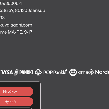
 0936006-1
atu 37, 80130 Joensuu
993
kuvajaaani.com
mme MA-PE, 9-17
a
i
k
tagram
Hyväksy
Hylkää