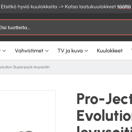
Etsitkö hyviä kuulokkeita –> Katso laatukuulokkeet
täältä
t
Vahvistimet
TV ja kuva
Kuulokkeet
volution Superpack levysoitin
Pro-Jec
Evoluti