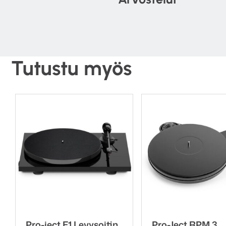
Äänivarsi 9cc Evolution
Invertoidut äänivarren
Äänirasia tehdasasen
Tutustu myös
Pro-ject E1 Levysoitin
Pro-Ject RPM 3