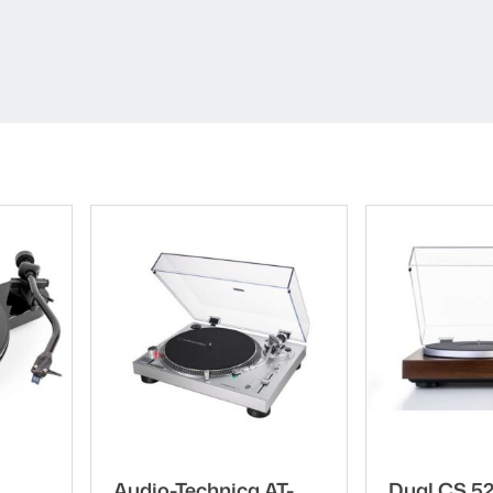
 valmistettu hiilikuiduista
 laakerit (ABEC 7 laatuluokka)
nettuna
Audio-Technica AT-
Dual CS 5