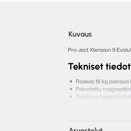
Kuvaus
Pro-Ject Xtension 9 Evolu
Tekniset tiedot
Raskas 16 kg painava 
Painotettu magneetti
Tarkkuus tasapainotet
Invertoitu magneettit
Raskas 800 g levypai
MDF runko metallitäyt
Sähköinen nopeuden v
Arvostelut