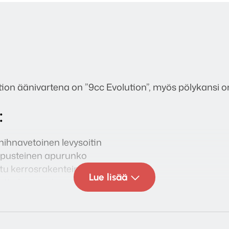
tion äänivartena on ”9cc Evolution”, myös pölykansi o
:
hihnavetoinen levysoitin
ripusteinen apurunko
tu kerrosrakenteinen levylautanen
Lue lisää
uettu keraaminen laakeri
no
teellä, matala resonanssi ja suuri massa
alinta 33/45 rpm