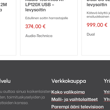
n 2M
LP120X USB –
levysoitin
a
levysoitin
Kätevä käyttö j
ensiluokkainen
Edullinen soitin harrastajalle
999,00
€
374,00
€
Tuotemerkki:
Dual
Tuotemerkki:
Audio-Technica
lvelu
Verkkokauppa
Yr
u auttaa sinua kaikenlaisten
Koko valikoima
Yri
en, toimituskyselyiden ja
Malli- ja vaihtolaitteet
Yh
tioiden kanssa.
Parempi ääni televisioon