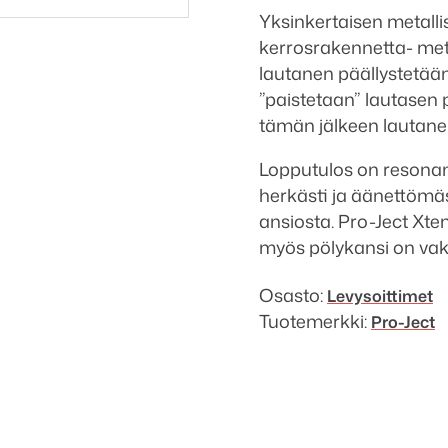
Yksinkertaisen metalli
kerrosrakennetta- met
lautanen päällystetään 
”paistetaan” lautasen p
tämän jälkeen lautanen
Lopputulos on resonan
herkästi ja äänettömäs
ansiosta. Pro-Ject Xte
myös pölykansi on vak
Osasto:
Levysoittimet
Tuotemerkki:
Pro-Ject