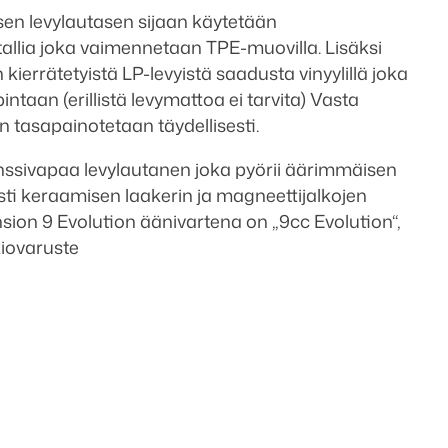
sen levylautasen sijaan käytetään
allia joka vaimennetaan TPE-muovilla. Lisäksi
kierrätetyistä LP-levyistä saadusta vinyylillä joka
intaan (erillistä levymattoa ei tarvita) Vasta
 tasapainotetaan täydellisesti.
ssivapaa levylautanen joka pyörii äärimmäisen
ti keraamisen laakerin ja magneettijalkojen
nsion 9 Evolution äänivartena on „9cc Evolution“,
iovaruste