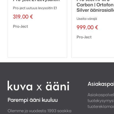
Carbon | Ortofo
Pro-ject uutuus levysoitin E1
Silver äänirasiall
319,00
€
Useita värejä
Tuotemerkki:
Pro-Ject
999,00
€
Tuotemerkki:
Pro-Ject
Asiakaspa
Asiakaspalvel
Parempi ääni kuuluu
tuotekysymyst
tuotereklamaa
Olemme jo vuodesta 1993 saakka