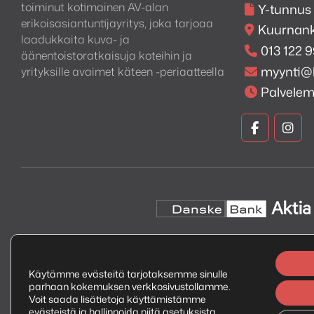
toiminut kotimainen AV-alan
Y-tunnus
erikoisasiantuntijayritys, joka tarjoaa
Kuurnank
laadukkaita kuva- ja
013 122 
äänentoistoratkaisuja koteihin ja
myynti@
yrityksille avaimet käteen -periaatteella
Palvele
Kuva
Kuv
ja
ja
Ääni
Ään
Faceboo
Ins
Käytämme evästeitä tarjotaksemme sinulle
parhaan kokemuksen verkkosivustollamme.
Copyright © 2026 Kuva ja Ääni Oy
Tietosuojaseloste
Voit saada lisätietoja käyttämistämme
evästeistä ja hallinnoida niitä
asetuksista
.