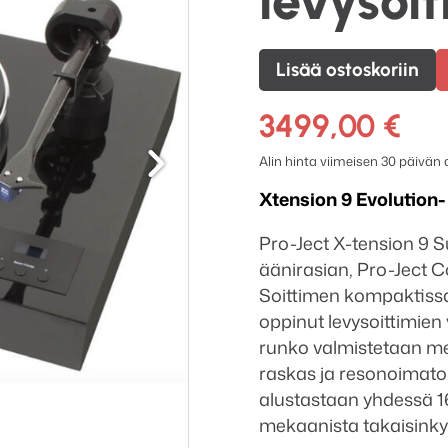
levysoit
Pro-
Lisää ostoskoriin
Ject
Xtension
3499,00
€
Seuraava
9
Alin hinta viimeisen 30 päivän
Evolution
Superpack
Xtension 9 Evolution
levysoitin
Pro-Ject X-tension 9 S
määrä
äänirasian, Pro-Ject C
Soittimen kompaktissa
oppinut levysoittimien
runko valmistetaan me
raskas ja resonoimaton
alustastaan yhdessä 1
mekaanista takaisinky