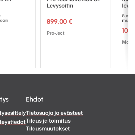
Levysoitin
levys
a
Suorav
 ääni
899,00
€
musta/
101
Tuotemerkki:
Pro-Ject
Tuote
Magn
itys
Ehdot
tysesittely
Tietosuoja ja evästeet
Tilaus ja toimitus
teystiedot
Tilausmuutokset