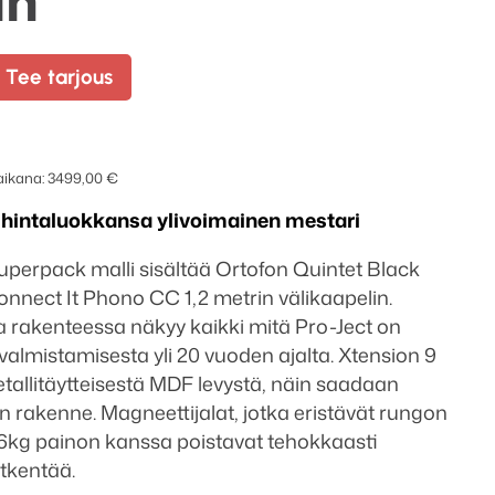
in
Tee tarjous
 aikana:
3499,00
€
- hintaluokkansa ylivoimainen mestari
uperpack malli sisältää Ortofon Quintet Black
onnect It Phono CC 1,2 metrin välikaapelin.
 rakenteessa näkyy kaikki mitä Pro-Ject on
 valmistamisesta yli 20 vuoden ajalta. Xtension 9
tallitäytteisestä MDF levystä, näin saadaan
 rakenne. Magneettijalat, jotka eristävät rungon
6kg painon kanssa poistavat tehokkaasti
tkentää.