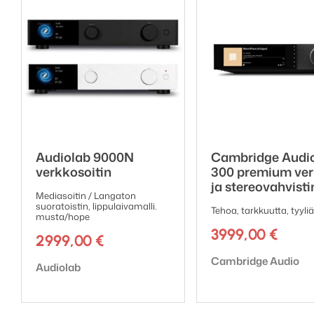
Sisääntulot: 1 x USB A,
Ulostulot: 1 x RCA (fix
Mitat (L x K x S): 105 
Paino: 375 g (ilman vir
Audiolab 9000N
Cambridge Audi
verkkosoitin
300 premium ver
ja stereovahvisti
Mediasoitin / Langaton
suoratoistin, lippulaivamalli.
Tehoa, tarkkuutta, tyyliä
musta/hope
3999,00
€
2999,00
€
Tuotemerkki:
Cambridge Audio
Tuotemerkki:
Audiolab