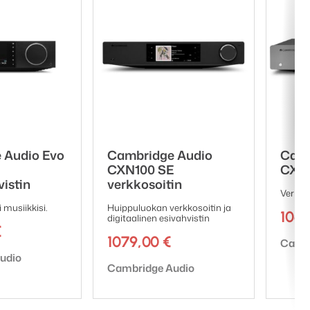
 Audio Evo
Cambridge Audio
Camb
CXN100 SE
CXN1
istin
verkkosoitin
Verkko
i musiikkisi.
Huippuluokan verkkosoitin ja
106
digitaalinen esivahvistin
€
1079,00
€
Tuote
Cambr
udio
Tuotemerkki:
Cambridge Audio