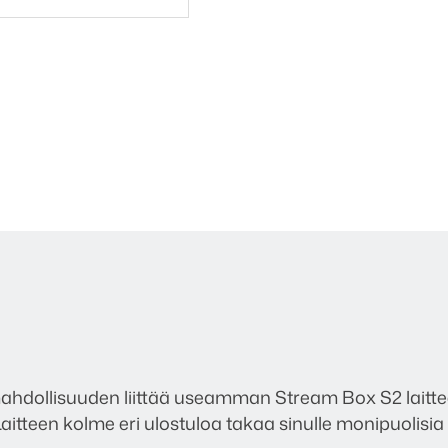
ahdollisuuden liittää useamman Stream Box S2 laitt
tteen kolme eri ulostuloa takaa sinulle monipuolisia r