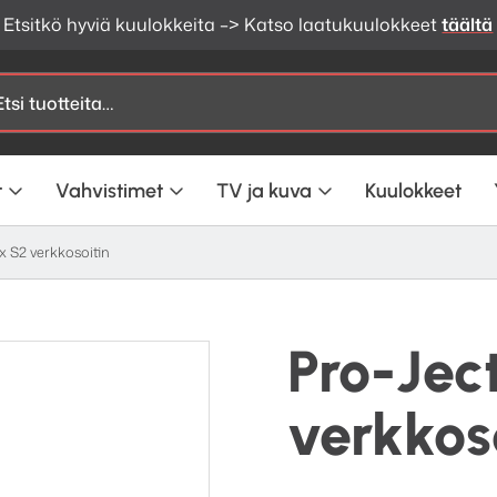
Etsitkö hyviä kuulokkeita –> Katso laatukuulokkeet
täältä
t
Vahvistimet
TV ja kuva
Kuulokkeet
x S2 verkkosoitin
Pro-Jec
verkkos