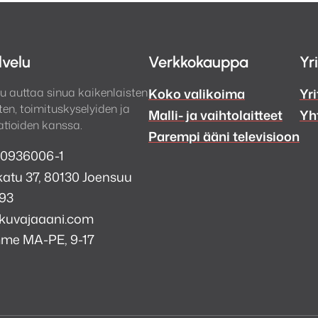
lvelu
Verkkokauppa
Yr
u auttaa sinua kaikenlaisten
Koko valikoima
Yri
en, toimituskyselyiden ja
Malli- ja vaihtolaitteet
Yh
tioiden kanssa.
Parempi ääni televisioon
 0936006-1
atu 37, 80130 Joensuu
993
kuvajaaani.com
mme MA-PE, 9-17
a