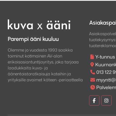
Asiakaspa
Asiakaspalvel
Parempi ääni kuuluu
tuotekysymyst
tuotereklamaa
Olemme jo vuodesta 1993 saakka
toiminut kotimainen AV-alan
Y-tunnus
erikoisasiantuntijayritys, joka tarjoaa
Kuurnank
laadukkaita kuva- ja
013 122 
äänentoistoratkaisuja koteihin ja
myynti@
yrityksille avaimet käteen -periaatteella
Palvele
Kuva
Kuv
ja
ja