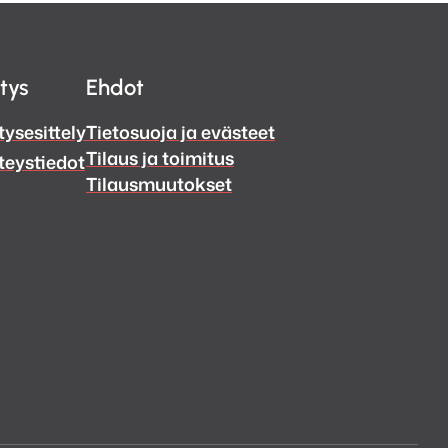
itys
Ehdot
tysesittely
Tietosuoja ja evästeet
Tilaus ja toimitus
teystiedot
Tilausmuutokset