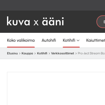
Etsi:
Koko valikoima
Autohifi
Kotihifi
Kaiuttime
Etusivu
Kauppa
Kotihifi
Verkkosoittimet
Pro-Ject Stream Bo