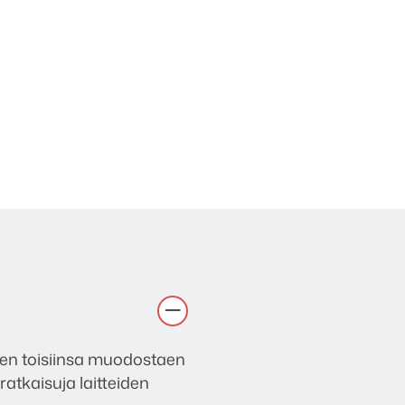
een toisiinsa muodostaen
atkaisuja laitteiden