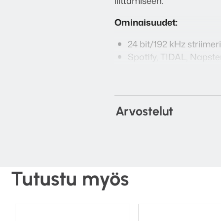
liittämiseen.
Ominaisuudet:
24 bit/192 kHz striimeri
Spotify, TIDAL, Napste
TuneIn, iHeartRadio in
UPnP, DLNA tuki
Multi-room + Partymo
Stereo paritus
Arvostelut
ESS9023 DAC
WAV, ALAC, FLAC, MP
Linja tulo
WiFi 802.11 b/g/n
Kiinteä metallirunko su
Tutustu myös
Ilmainen appi (Pro-Je
Tekniset tiedot: