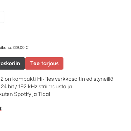
 aikana:
339,00
€
toskoriin
Tee tarjous
2 on kompakti Hi-Res verkkosoitin edistyneillä
24 bit / 192 kHz striimausta ja
kuten Spotify ja Tidal
t