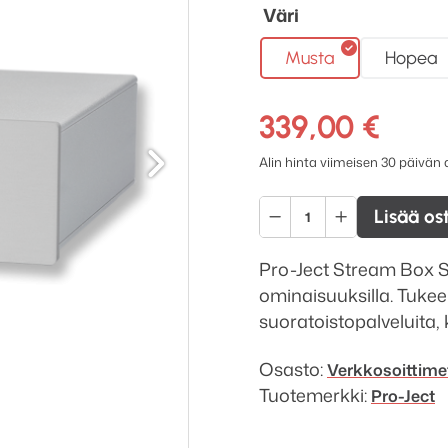
Väri
Musta
Hopea
339,00
€
Seuraava
Alin hinta viimeisen 30 päivän
Pro-
Lisää os
Ject
Stream
Pro-Ject Stream Box S
Box
ominaisuuksilla. Tukee 
S2
suoratoistopalveluita, 
verkkosoitin
määrä
Osasto:
Verkkosoittime
Tuotemerkki:
Pro-Ject