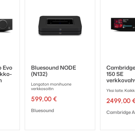
 Network (Ethernet, WiFi), 1 x 3.5 mm (Line In)
ed) 1 x 3.5 mm (variable) 1 x optinen (S/PDIF)
x 37 x 105 mm
talähdettä)
o Evo
Bluesound NODE
Cambridge
kko-
(N132)
150 SE
n
verkkovahv
Langaton monihuone
verkkosoitin
Yksi laite. Kaikk
599,00
€
2499,00
Tuotemerkki:
Bluesound
Tuotemerkki:
Cambridge A