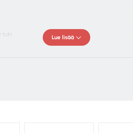
r tuki
Lue lisää
ternet radiot
de tuki
3, APE, AAC
ojaa häiriöiltä
ct Stream S2) (iOS/Android)