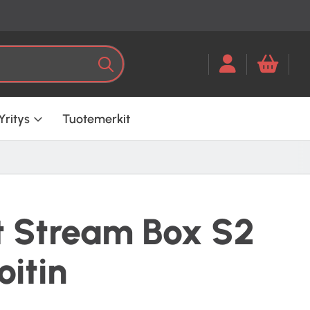
Kun tuloksia tulee, voit selata ni
Haku
Yritys
Tuotemerkit
t Stream Box S2
oitin