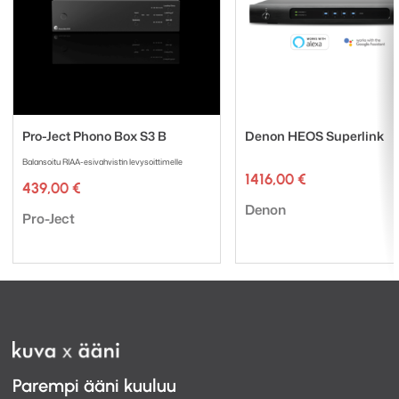
Pro-Ject Phono Box S3 B
Denon HEOS Superlink
Balansoitu RIAA-esivahvistin levysoittimelle
1416,00
€
439,00
€
Tuotemerkki:
Denon
Tuotemerkki:
Pro-Ject
Parempi ääni kuuluu