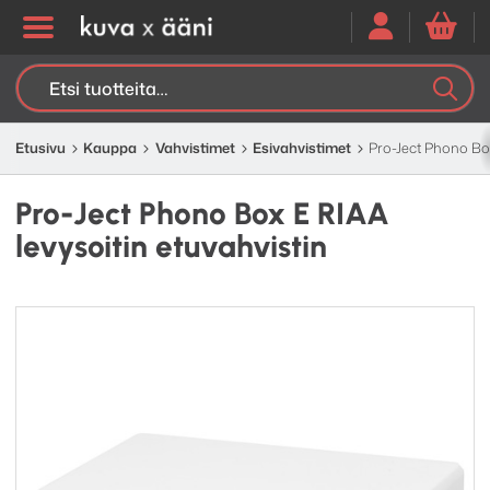
Etsi:
K
H
Etusivu
Kauppa
Vahvistimet
Esivahvistimet
Pro-Ject Phono Box
Pro-Ject Phono Box E RIAA
levysoitin etuvahvistin