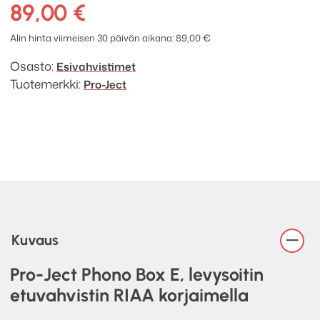
Phono
89,00
€
Box
E
Alin hinta viimeisen 30 päivän aikana:
89,00
€
RIAA
Osasto:
Esivahvistimet
levysoitin
Tuotemerkki:
Pro-Ject
etuvahvistin
määrä
Kuvaus
Pro-Ject Phono Box E, levysoitin
etuvahvistin RIAA korjaimella