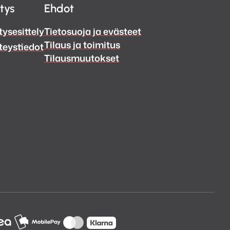
itys
Ehdot
tysesittely
Tietosuoja ja evästeet
Tilaus ja toimitus
teystiedot
Tilausmuutokset