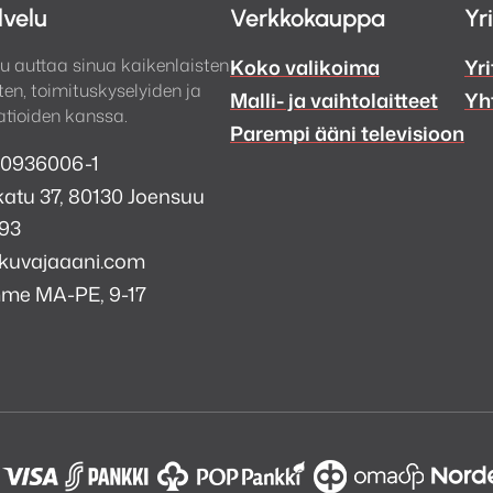
lvelu
Verkkokauppa
Yr
u auttaa sinua kaikenlaisten
Koko valikoima
Yri
en, toimituskyselyiden ja
Malli- ja vaihtolaitteet
Yh
tioiden kanssa.
Parempi ääni televisioon
 0936006-1
atu 37, 80130 Joensuu
993
kuvajaaani.com
mme MA-PE, 9-17
a
i
k
tagram