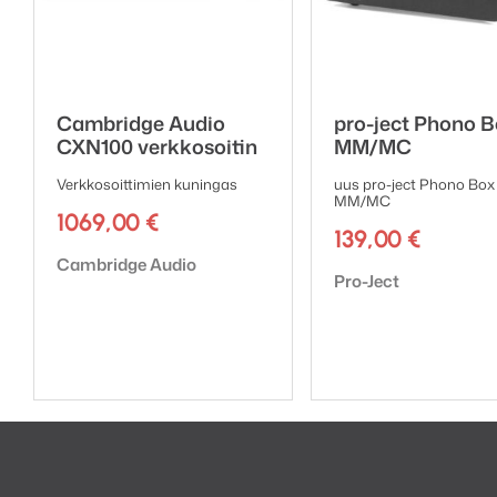
– RCA ja balansoidut XLR 
– Takuu 1 vuosi
Cambridge Audio
pro-ject Phono 
CXN100 verkkosoitin
MM/MC
Verkkosoittimien kuningas
uus pro-ject Phono Box
MM/MC
1069,00
€
139,00
€
Tuotemerkki:
Cambridge Audio
Tuotemerkki:
Pro-Ject