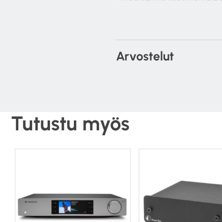
– Sekä MM että MC rasioil
– Standby virrankulutus a
Arvostelut
– Laadukkaat High-End 
– Subsonic- suodin
– Toiston aikana täysin 
Tutustu myös
– Säädettävä kapasitanss
– Säädettävä taso
– Helppo säädettävyys et
– Todella tukeva metallin
– Täysin balansoitu Dual