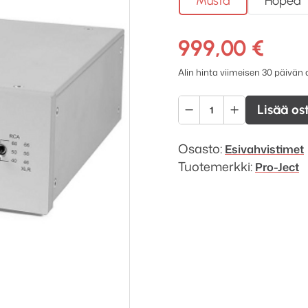
Musta
Hopea
999,00
€
Alin hinta viimeisen 30 päivän
Pro-
Lisää os
Ject
Phono
Osasto:
Esivahvistimet
Box
Tuotemerkki:
Pro-Ject
RS
määrä