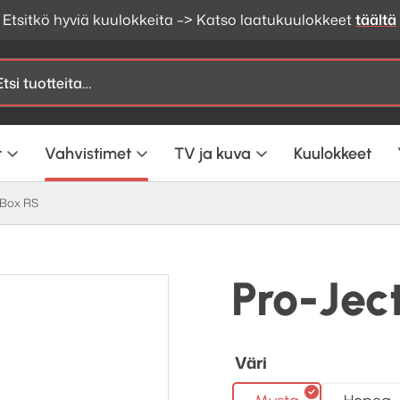
Etsitkö hyviä kuulokkeita –> Katso laatukuulokkeet
täältä
t
Vahvistimet
TV ja kuva
Kuulokkeet
 Box RS
Pro-Jec
Väri