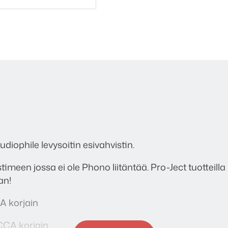
iophile levysoitin esivahvistin.
timeen jossa ei ole Phono liitäntää. Pro-Ject tuotteilla 
an!
A korjain
CCA korjain