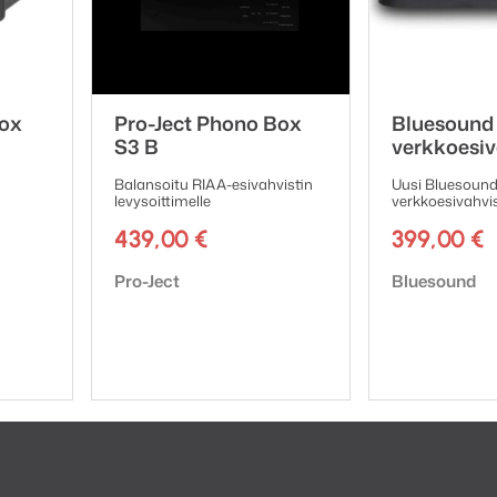
liitännät sekä sisään että ulos
Box
Pro-Ject Phono Box
Bluesound
S3 B
verkkoesiv
Balansoitu RIAA-esivahvistin
Uusi Bluesoun
levysoittimelle
verkkoesivahvis
439,00
€
399,00
€
Tuotemerkki:
Tuotemerkki:
Pro-Ject
Bluesound