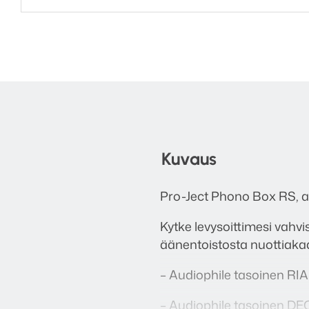
Kuvaus
Pro-Ject Phono Box RS, aud
Kytke levysoittimesi vahvis
äänentoistosta nuottiaka
– Audiophile tasoinen RIA
– Audiophile tasoinen DE