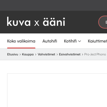
Etsi:
Koko valikoima
Autohifi
Kotihifi
Kaiuttime
Etusivu
Kauppa
Vahvistimet
Esivahvistimet
Pro-Ject Phono