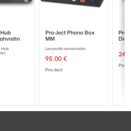
 Hub
Pro-Ject Phono Box
Pro-
ahvistin
MM
Digit
d Hub
Levysoitin esivahvistin
tin
249
95,00
€
Tuote
Pro-J
Tuotemerkki:
Pro-Ject