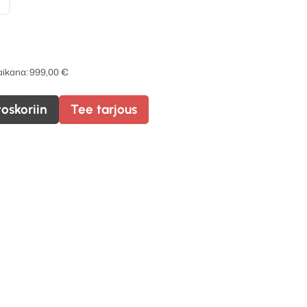
 aikana:
999,00
€
toskoriin
Tee tarjous