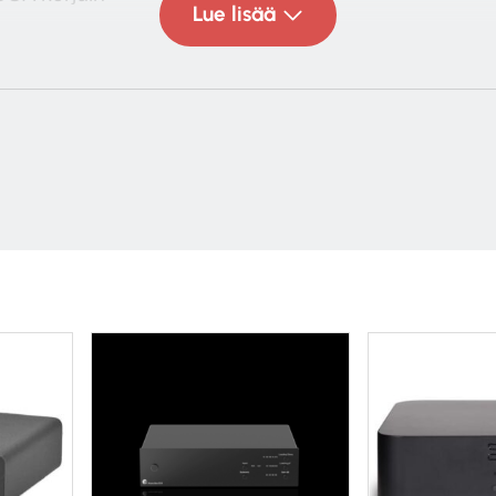
Lue lisää
le
lle 1W
komponentit
säädettävä impedanssi
i
upaneelin nappien avulla
en runko
 Mono rakenne