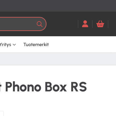
Kun tuloksia tulee, voit selata ni
Haku
Yritys
Tuotemerkit
t Phono Box RS