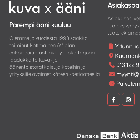
Asiakaspa
Asiakaspalvel
Parempi ääni kuuluu
tuotekysymyst
tuotereklamaa
Olemme jo vuodesta 1993 saakka
toiminut kotimainen AV-alan
Y-tunnus
erikoisasiantuntijayritys, joka tarjoaa
Kuurnank
laadukkaita kuva- ja
013 122 
äänentoistoratkaisuja koteihin ja
myynti@
yrityksille avaimet käteen -periaatteella
Palvele
Kuva
Kuv
ja
ja
Ääni
Ään
Faceboo
Ins