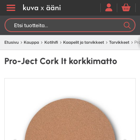
Etsi:
K
H
Etusivu
Kauppa
Kotihifi
Kaapelit ja tarvikkeet
Tarvikkeet
Pr
Pro-Ject Cork It korkkimatto
Edellinen
Seuraav