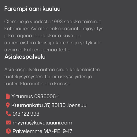
Parempi ääni kuuluu
Olemme jo vuodesta 1993 saakka toiminut
kotimainen AV-alan erikoisasiantuntijayritys,
joka tarjoaa laadukkaita kuva- ja
äänentoistoratkaisuja koteihin ja yrityksille
avaimet käteen -periaatteella
Asiakaspalvelu
Asiakaspalvelu auttaa sinua kaikenlaisten
tuotekysymysten, toimituskyselyiden ja
tuotereklamaatioiden kanssa.
Y-tunnus 0936006-1
Kuurnankatu 37, 80130 Joensuu
013 122 993
myynti@kuvajaaani.com
Palvelemme MA-PE, 9-17