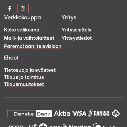
Kuva
Kuva
Verkkokauppa
Yritys
ja
ja
Koko valikoima
Yritysesittely
Ääni
Ääni
Malli- ja vaihtolaitteet
Yhteystiedot
Facebook
Instagram
Parempi ääni televisioon
Ehdot
Tietosuoja ja evästeet
Tilaus ja toimitus
Tilausmuutokset