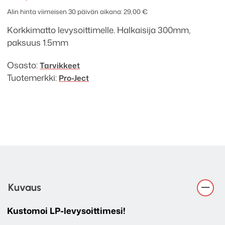
korkkimatto
Alin hinta viimeisen 30 päivän aikana:
29,00
€
määrä
Korkkimatto levysoittimelle. Halkaisija 300mm,
paksuus 1.5mm
Osasto:
Tarvikkeet
Tuotemerkki:
Pro-Ject
Kuvaus
Kustomoi LP-levysoittimesi!