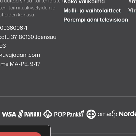
u auttaa sinua kaikenlaisten
Koko valikoima
Yri
en, toimituskyselyiden ja
Malli- ja vaihtolaitteet
Yh
tioiden kanssa.
Parempi ääni televisioon
 0936006-1
atu 37, 80130 Joensuu
993
kuvajaaani.com
mme MA-PE, 9-17
a
i
k
tagram