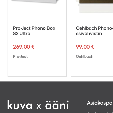
Pro-Ject Phono Box
Oehlbach Phono
S2 Ultra
esivahvistin
269,00
€
99,00
€
Tuotemerkki:
Tuotemerkki:
Pro-Ject
Oehlbach
Asiakaspa