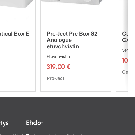
ptical Box E
Pro-Ject Pre Box S2
Camb
Analogue
CXN1
etuvahvistin
Verkko
Etuvahvistin
106
319,00
€
Tuote
Cambr
Tuotemerkki:
Pro-Ject
itys
Ehdot