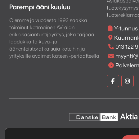
Asiakaspalvel
Parempi ääni kuuluu
tuotekysymyst
tuotereklamaa
Olemme jo vuodesta 1993 saakka
toiminut kotimainen AV-alan
Y-tunnus
erikoisasiantuntijayritys, joka tarjoaa
Kuurnank
laadukkaita kuva- ja
013 122 
äänentoistoratkaisuja koteihin ja
myynti@
yrityksille avaimet käteen -periaatteella
Palvele
Kuva
Kuv
ja
ja
Ääni
Ään
Faceboo
Ins