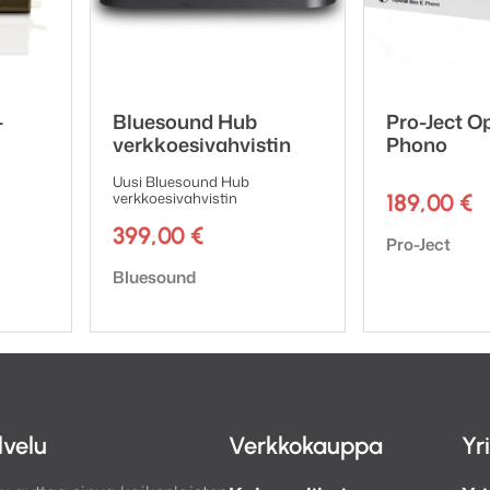
-
Bluesound Hub
Pro-Ject O
verkkoesivahvistin
Phono
Uusi Bluesound Hub
verkkoesivahvistin
189,00
€
399,00
€
Tuotemerkki:
Pro-Ject
Tuotemerkki:
Bluesound
lvelu
Verkkokauppa
Yr