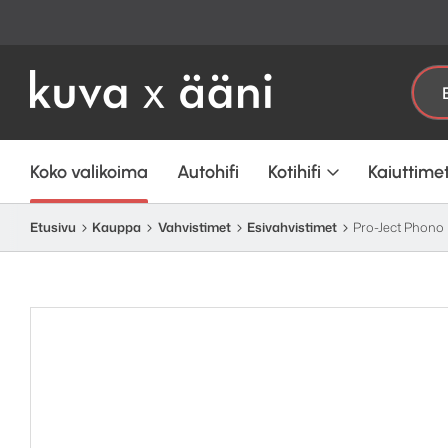
Etsi:
Koko valikoima
Autohifi
Kotihifi
Kaiuttime
Etusivu
Kauppa
Vahvistimet
Esivahvistimet
Pro-Ject Phon