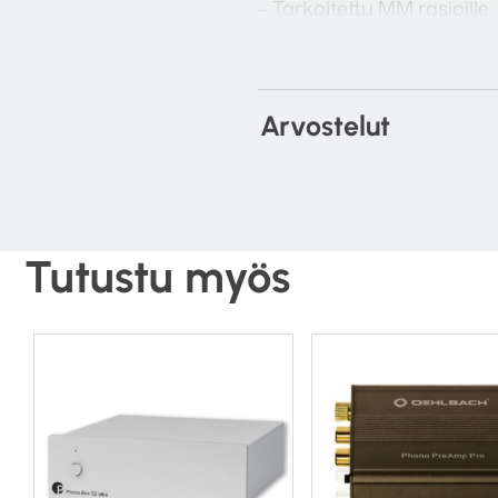
– Tarkoitettu MM rasioille
– Dual Mono rakenne, hyv
– Standby virrankulutus a
Arvostelut
– Sisääntuloimpedanssi 
– Kullatut liitännät
– Häiriöetäisyys 86 dB
Tutustu myös
– Takuu 1 vuosi