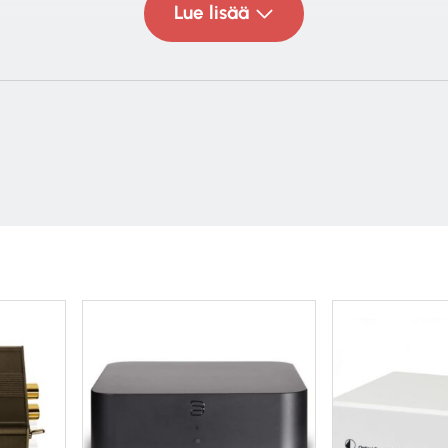
Lue lisää
ä kanavaerottelu
lle 1W
47k ohmia (MM) / 100 ohmia (MC)