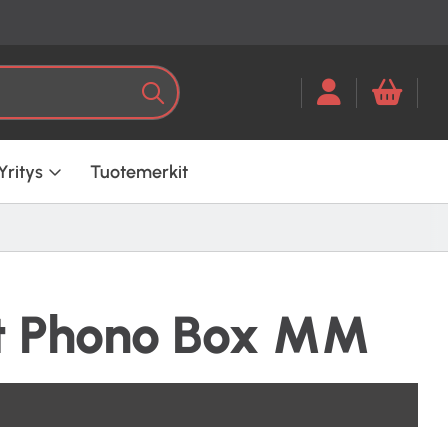
Kun tuloksia tulee, voit selata ni
Haku
Yritys
Tuotemerkit
t Phono Box MM