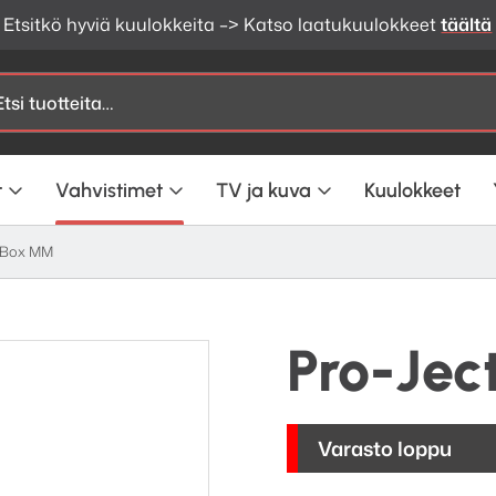
Etsitkö hyviä kuulokkeita –> Katso laatukuulokkeet
täältä
t
Vahvistimet
TV ja kuva
Kuulokkeet
o Box MM
Pro-Jec
Varasto loppu