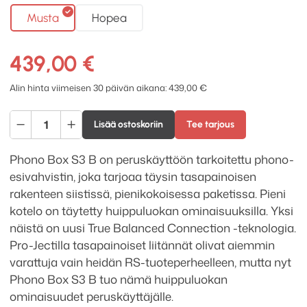
Musta
Hopea
439,00
€
Alin hinta viimeisen 30 päivän aikana:
439,00
€
Pro-
Lisää ostoskoriin
Tee tarjous
Ject
Phono
Phono Box S3 B on peruskäyttöön tarkoitettu phono-
Box
esivahvistin, joka tarjoaa täysin tasapainoisen
S3
rakenteen siistissä, pienikokoisessa paketissa. Pieni
B
kotelo on täytetty huippuluokan ominaisuuksilla. Yksi
määrä
näistä on uusi True Balanced Connection -teknologia.
Pro-Jectilla tasapainoiset liitännät olivat aiemmin
varattuja vain heidän RS-tuoteperheelleen, mutta nyt
Phono Box S3 B tuo nämä huippuluokan
ominaisuudet peruskäyttäjälle.