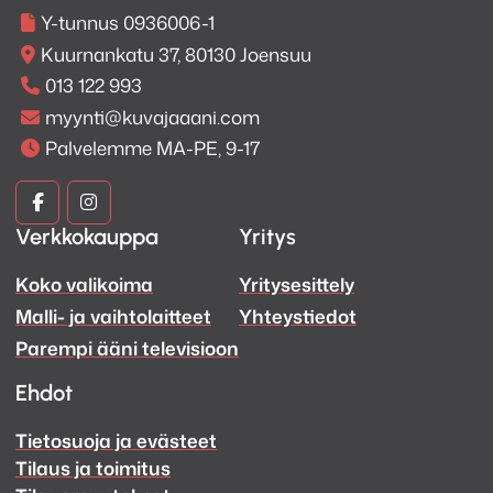
Y-tunnus 0936006-1
Kuurnankatu 37, 80130 Joensuu
013 122 993
myynti@kuvajaaani.com
Palvelemme MA-PE, 9-17
Kuva
Kuva
Verkkokauppa
Yritys
ja
ja
Koko valikoima
Yritysesittely
Ääni
Ääni
Malli- ja vaihtolaitteet
Yhteystiedot
Facebook
Instagram
Parempi ääni televisioon
Ehdot
Tietosuoja ja evästeet
Tilaus ja toimitus