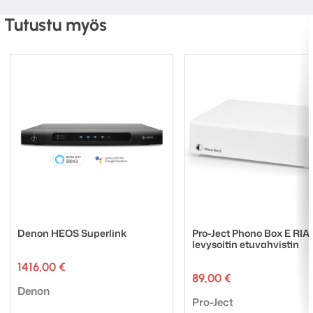
Tutustu myös
Denon HEOS Superlink
Pro-Ject Phono Box E RIA
levysoitin etuvahvistin
1416,00
€
89,00
€
Tuotemerkki:
Denon
Tuotemerkki:
Pro-Ject