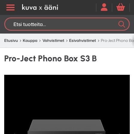
Etsi:
K
H
Etusivu
Kauppa
Vahvistimet
Esivahvistimet
Pro-Ject Phono Bo
Pro-Ject Phono Box S3 B
Edellinen
Seuraav