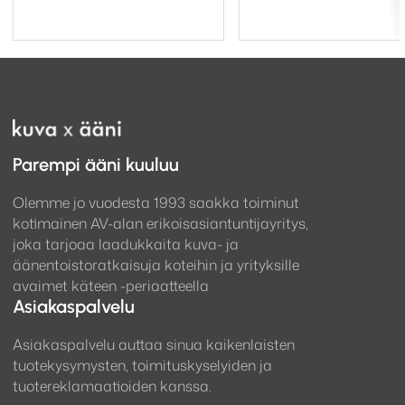
Parempi ääni kuuluu
Olemme jo vuodesta 1993 saakka toiminut
kotimainen AV-alan erikoisasiantuntijayritys,
joka tarjoaa laadukkaita kuva- ja
äänentoistoratkaisuja koteihin ja yrityksille
avaimet käteen -periaatteella
Asiakaspalvelu
Asiakaspalvelu auttaa sinua kaikenlaisten
tuotekysymysten, toimituskyselyiden ja
tuotereklamaatioiden kanssa.