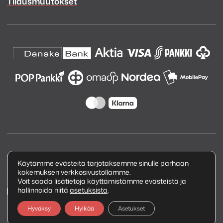
Tilausmuutokset
Copyright © 2026 Kuva ja Ääni Oy
Käytämme evästeitä tarjotaksemme sinulle parhaan
kokemuksen verkkosivustollamme.
Tietosuojaseloste
Voit saada lisätietoja käyttämistämme evästeistä ja
hallinnoida niitä
asetuksista
.
Hyväksy
Hylkää
Asetukset