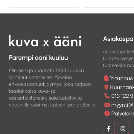
Asiakaspa
Asiakaspalvel
Parempi ääni kuuluu
tuotekysymyst
tuotereklamaa
Olemme jo vuodesta 1993 saakka
toiminut kotimainen AV-alan
Y-tunnus
erikoisasiantuntijayritys, joka tarjoaa
Kuurnank
laadukkaita kuva- ja
013 122 
äänentoistoratkaisuja koteihin ja
myynti@
yrityksille avaimet käteen -periaatteella
Palvele
Kuva
Kuv