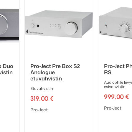
o Duo
Pro-Ject Pre Box S2
Pro-Ject P
istin
Analogue
RS
etuvahvistin
Audiophile levy
esivahvistin
Etuvahvistin
999,00
€
319,00
€
Tuotemerkki:
Pro-Ject
Tuotemerkki:
Pro-Ject