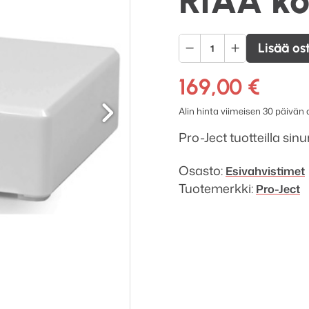
RIAA ko
Pro-
Lisää os
Ject
Record
169,00
€
Seuraava
Box
Alin hinta viimeisen 30 päivän
E
Levysoitin
Pro-Ject tuotteilla sin
etuvahvistin,
RIAA
Osasto:
Esivahvistimet
korjain,
Tuotemerkki:
Pro-Ject
USB
määrä