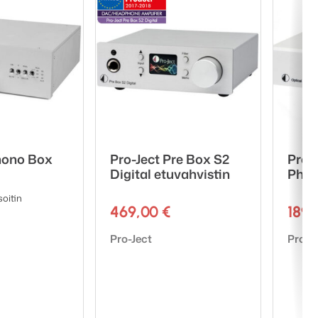
hono Box
Pro-Ject Pre Box S2
Pro-
Digital etuvahvistin
Pho
soitin
469,00
€
189
Tuotemerkki:
Tuote
Pro-Ject
Pro-J