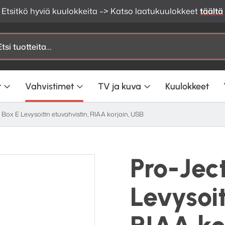
Etsitkö hyviä kuulokkeita –> Katso laatukuulokkeet
täältä
t
Vahvistimet
TV ja kuva
Kuulokkeet
 Box E Levysoitin etuvahvistin, RIAA korjain, USB
Pro-Jec
Levysoit