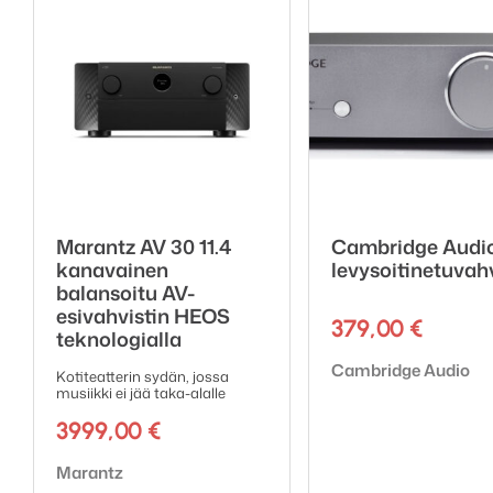
Marantz AV 30 11.4
Cambridge Audi
kanavainen
levysoitinetuvahv
balansoitu AV-
esivahvistin HEOS
379,00
€
teknologialla
Tuotemerkki:
Cambridge Audio
Kotiteatterin sydän, jossa
musiikki ei jää taka-alalle
3999,00
€
Tuotemerkki:
Marantz