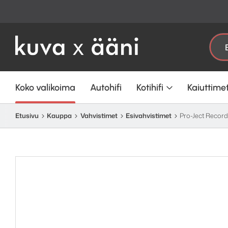
Etsi:
Koko valikoima
Autohifi
Kotihifi
Kaiuttime
Etusivu
Kauppa
Vahvistimet
Esivahvistimet
Pro-Ject Record