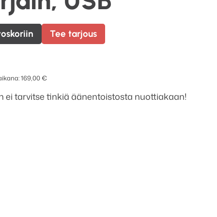
rjain, USB
toskoriin
Tee tarjous
 aikana:
169,00
€
un ei tarvitse tinkiä äänentoistosta nuottiakaan!