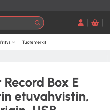
Kun tuloksia tulee, voit selata ni
Haku
Yritys
Tuotemerkit
t Record Box E
in etuvahvistin,