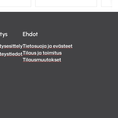
itys
Ehdot
tysesittely
Tietosuoja ja evästeet
Tilaus ja toimitus
teystiedot
Tilausmuutokset