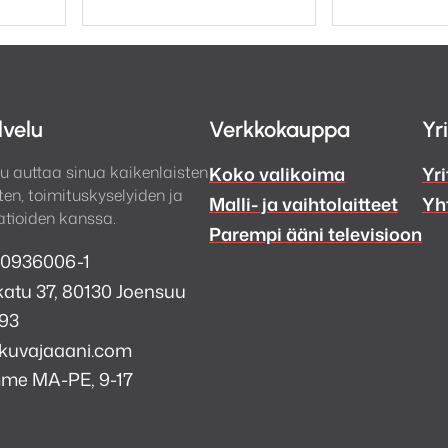
lvelu
Verkkokauppa
Yr
u auttaa sinua kaikenlaisten
Koko valikoima
Yri
en, toimituskyselyiden ja
Malli- ja vaihtolaitteet
Yh
tioiden kanssa.
Parempi ääni televisioon
 0936006-1
atu 37, 80130 Joensuu
993
kuvajaaani.com
mme MA-PE, 9-17
a