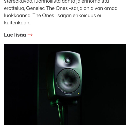
stereokuvaa, luonnollista ääntä ja erinomaista
erottelua, Genelec The Ones -sarja on aivan omaa
luokkaansa. The Ones -sarjan erikoisuus ei
kuitenkaan…
Lue lisää