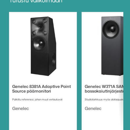
Tutustu valikoimaan
Genelec 8381A Adaptive Point
Genelec W371A SAM
Source päämonitori
bassokaiutinjärjestel
Palkittu referenssi, johon muut vertautuvat
Studiotarkkuus myös alataajuuksilla
Tuotemerkki:
Tuotemerkki:
Genelec
Genelec