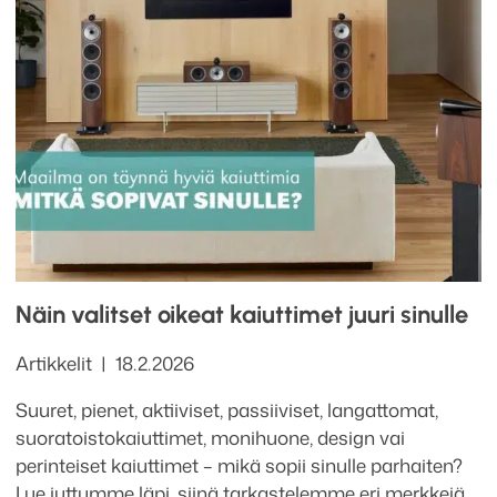
Näin valitset oikeat kaiuttimet juuri sinulle
Kategoriat
Julkaistu
Artikkelit
18.2.2026
Suuret, pienet, aktiiviset, passiiviset, langattomat,
suoratoistokaiuttimet, monihuone, design vai
perinteiset kaiuttimet – mikä sopii sinulle parhaiten?
Lue juttumme läpi, siinä tarkastelemme eri merkkejä