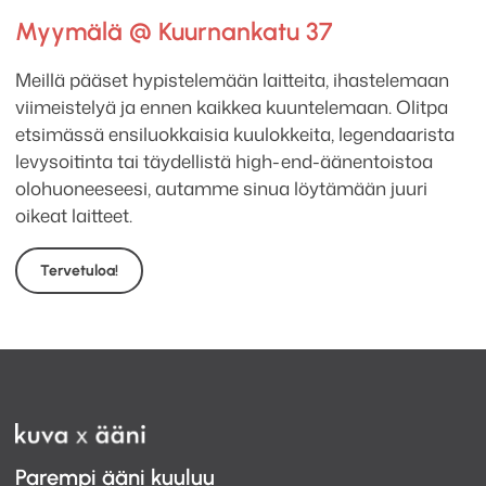
Myymälä @ Kuurnankatu 37
Meillä pääset hypistelemään laitteita, ihastelemaan
viimeistelyä ja ennen kaikkea kuuntelemaan. Olitpa
etsimässä ensiluokkaisia kuulokkeita, legendaarista
levysoitinta tai täydellistä high-end-äänentoistoa
olohuoneeseesi, autamme sinua löytämään juuri
oikeat laitteet.
Tervetuloa!
Parempi ääni kuuluu