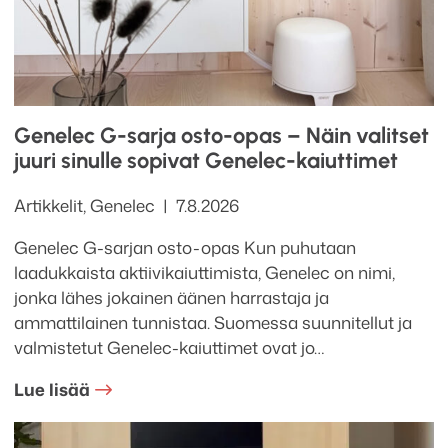
Genelec G-sarja osto-opas – Näin valitset
juuri sinulle sopivat Genelec-kaiuttimet
Kategoriat
Julkaistu
Artikkelit
,
Genelec
7.8.2026
Genelec G-sarjan osto-opas Kun puhutaan
laadukkaista aktiivikaiuttimista, Genelec on nimi,
jonka lähes jokainen äänen harrastaja ja
ammattilainen tunnistaa. Suomessa suunnitellut ja
valmistetut Genelec-kaiuttimet ovat jo…
Lue lisää