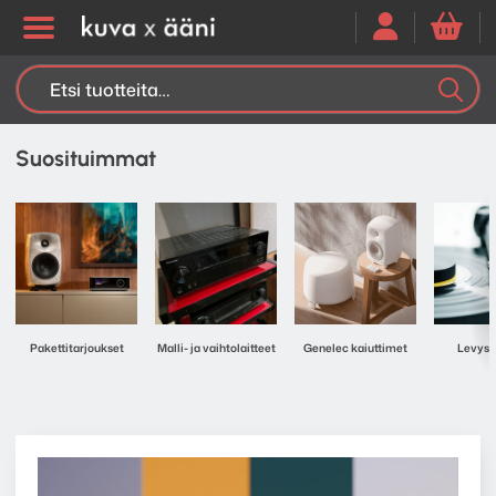
Etsi:
K
H
Suosituimmat
Pakettitarjoukset
Malli- ja vaihtolaitteet
Genelec kaiuttimet
Levyso