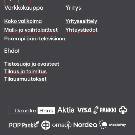
Verkkokauppa
Yritys
ja
ja
Koko valikoima
Yritysesittely
Ääni
Ääni
Malli- ja vaihtolaitteet
Yhteystiedot
Facebook
Instagram
Parempi ääni televisioon
Ehdot
Tietosuoja ja evästeet
Tilaus ja toimitus
Tilausmuutokset