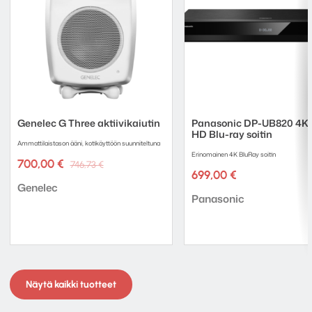
Genelec G Three aktiivikaiutin
Panasonic DP-UB820 4K 
HD Blu-ray soitin
Ammattilaistason ääni, kotikäyttöön suunniteltuna
Erinomainen 4K BluRay soitin
Alkuperäinen
Nykyinen
700,00
€
746,73
€
hinta
hinta
699,00
€
Tuotemerkki:
oli:
on:
Genelec
Tuotemerkki:
746,73 €.
700,00 €.
Panasonic
Näytä kaikki tuotteet