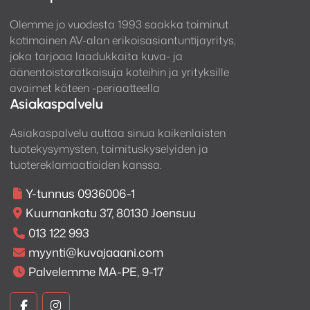
Olemme jo vuodesta 1993 saakka toiminut
kotimainen AV-alan erikoisasiantuntijayritys,
joka tarjoaa laadukkaita kuva- ja
äänentoistoratkaisuja koteihin ja yrityksille
avaimet käteen -periaatteella
Asiakaspalvelu
Asiakaspalvelu auttaa sinua kaikenlaisten
tuotekysymysten, toimituskyselyiden ja
tuotereklamaatioiden kanssa.
Y-tunnus 0936006-1
Kuurnankatu 37, 80130 Joensuu
013 122 993
myynti@kuvajaaani.com
Palvelemme MA-PE, 9-17
Kuva
Kuva