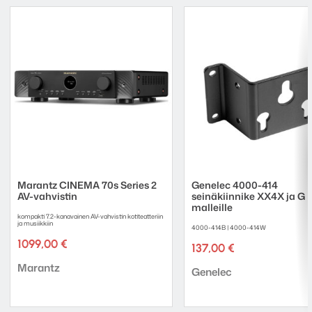
Marantz CINEMA 70s Series 2
Genelec 4000-414
AV-vahvistin
seinäkiinnike XX4X ja G F
malleille
kompakti 7.2-kanavainen AV-vahvistin kotiteatteriin
ja musiikkiin
4000-414B | 4000-414W
1099,00
€
137,00
€
Tuotemerkki:
Marantz
Tuotemerkki:
Genelec