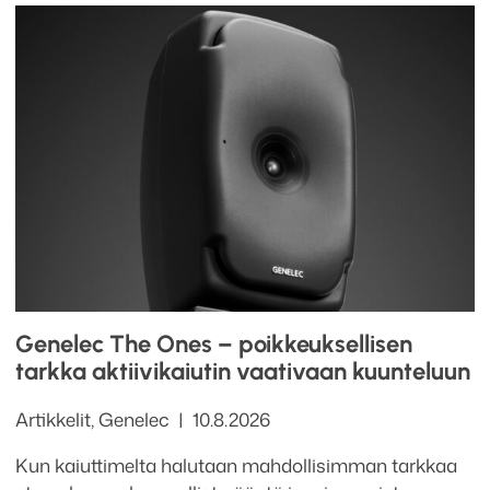
Genelec The Ones – poikkeuksellisen
tarkka aktiivikaiutin vaativaan kuunteluun
Kategoriat
Julkaistu
Artikkelit
,
Genelec
10.8.2026
Kun kaiuttimelta halutaan mahdollisimman tarkkaa