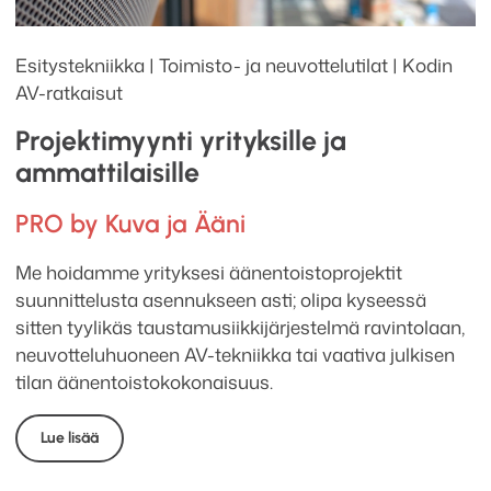
Esitystekniikka | Toimisto- ja neuvottelutilat | Kodin
AV-ratkaisut
Projektimyynti yrityksille ja
ammattilaisille
PRO by Kuva ja Ääni
Me hoidamme yrityksesi äänentoistoprojektit
suunnittelusta asennukseen asti; olipa kyseessä
sitten tyylikäs taustamusiikkijärjestelmä ravintolaan,
neuvotteluhuoneen AV-tekniikka tai vaativa julkisen
tilan äänentoistokokonaisuus.
Lue lisää