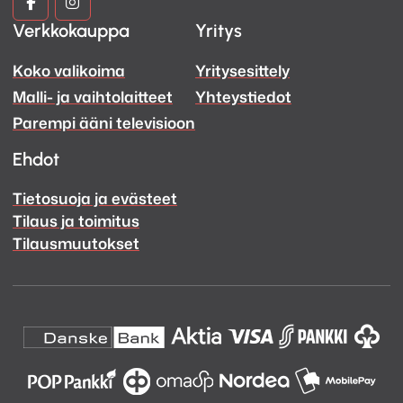
Kuva
Kuva
Verkkokauppa
Yritys
ja
ja
Koko valikoima
Yritysesittely
Ääni
Ääni
Malli- ja vaihtolaitteet
Yhteystiedot
Facebook
Instagram
Parempi ääni televisioon
Ehdot
Tietosuoja ja evästeet
Tilaus ja toimitus
Tilausmuutokset