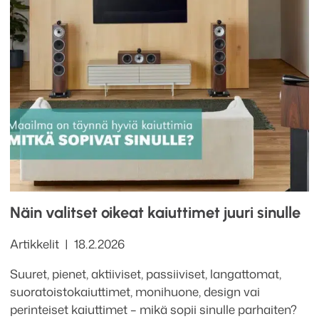
Näin valitset oikeat kaiuttimet juuri sinulle
Kategoriat
Julkaistu
Artikkelit
18.2.2026
Suuret, pienet, aktiiviset, passiiviset, langattomat,
suoratoistokaiuttimet, monihuone, design vai
perinteiset kaiuttimet – mikä sopii sinulle parhaiten?