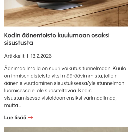
Kodin äänentoisto kuulumaan osaksi
sisustusta
Kategoriat
Julkaistu
Artikkelit
18.2.2026
Äänimaailmalla on suuri vaikutus tunnelmaan. Kuulo
on ihmisen aisteista yksi määräävimmistä, jolloin
äänen sivuuttaminen sisustuksessa/yleistunnelman
luomisessa ei ole suositeltavaa. Kodin
sisustamisessa visioidaan ensiksi värimaailmaa,
mutta…
Lue lisää