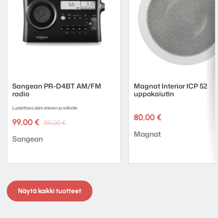
Sangean PR-D4BT AM/FM
Magnat Interior ICP 52
radio
uppokaiutin
Luotettava ääni arkeen ja retkelle
80,00
€
Alkuperäinen
Nykyinen
99,00
€
119,00
€
hinta
hinta
Tuotemerkki:
Magnat
Tuotemerkki:
oli:
on:
Sangean
119,00 €.
99,00 €.
Näytä kaikki tuotteet