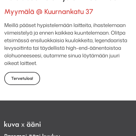
Myymälä @ Kuurnankatu 37
Meillä pääset hypistelemään laitteita, ihastelemaan
viimeistelyä ja ennen kaikkea kuuntelemaan. Olitpa
etsimässä ensiluokkaisia kuulokkeita, legendaarista
levysoitinta tai täydellistä high-end-äänentoistoa
olohuoneeseesi, autamme sinua löytämään juuri
oikeat laitteet.
Tervetuloa!