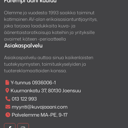
Parempi ääni kuuluu
Olemme jo vuodesta 1993 saakka toiminut
kotimainen AV-alan erikoisasiantuntijayritys,
joka tarjoaa laadukkaita kuva- ja
äänentoistoratkaisuja koteihin ja yrityksille
avaimet käteen -periaatteella
Asiakaspalvelu
Asiakaspalvelu auttaa sinua kaikenlaisten
tuotekysymysten, toimituskyselyiden ja
tuotereklamaatioiden kanssa.
Y-tunnus 0936006-1
Kuurnankatu 37, 80130 Joensuu
013 122 993
myynti@kuvajaaani.com
Palvelemme MA-PE, 9-17