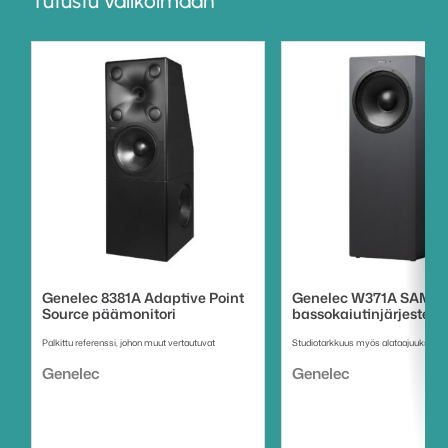
Tutustu valikoimaan
Genelec 8381A Adaptive Point
Genelec W371A SAM
Source päämonitori
bassokaiutinjärjestel
Palkittu referenssi, johon muut vertautuvat
Studiotarkkuus myös alataajuuksilla
Tuotemerkki:
Tuotemerkki:
Genelec
Genelec