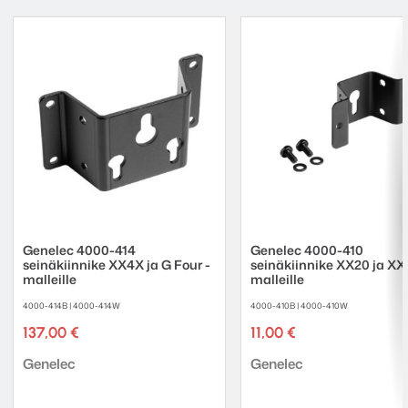
Genelec 4000-414
Genelec 4000-410
seinäkiinnike XX4X ja G Four -
seinäkiinnike XX20 ja XX
malleille
malleille
4000-414B | 4000-414W
4000-410B | 4000-410W
137,00
€
11,00
€
Tuotemerkki:
Tuotemerkki:
Genelec
Genelec