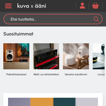
Etsi:
K
H
Suosituimmat
Pakettitarjoukset
Malli- ja vaihtolaitteet
Genelec kaiuttimet
Levyso