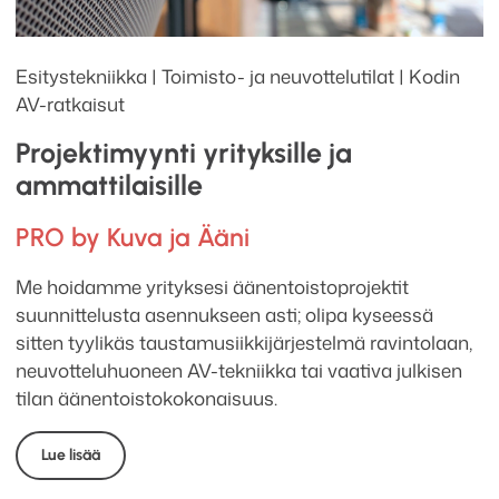
Esitystekniikka | Toimisto- ja neuvottelutilat | Kodin
AV-ratkaisut
Projektimyynti yrityksille ja
ammattilaisille
PRO by Kuva ja Ääni
Me hoidamme yrityksesi äänentoistoprojektit
suunnittelusta asennukseen asti; olipa kyseessä
sitten tyylikäs taustamusiikkijärjestelmä ravintolaan,
neuvotteluhuoneen AV-tekniikka tai vaativa julkisen
tilan äänentoistokokonaisuus.
Lue lisää