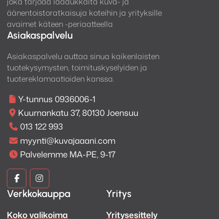
joka tarjoaa laadukkaita kuva- ja
äänentoistoratkaisuja koteihin ja yrityksille
avaimet käteen -periaatteella
Asiakaspalvelu
Asiakaspalvelu auttaa sinua kaikenlaisten
tuotekysymysten, toimituskyselyiden ja
tuotereklamaatioiden kanssa.
Y-tunnus 0936006-1
Kuurnankatu 37, 80130 Joensuu
013 122 993
myynti@kuvajaaani.com
Palvelemme MA-PE, 9-17
Kuva
Kuva
Verkkokauppa
Yritys
ja
ja
Koko valikoima
Yritysesittely
Ääni
Ääni