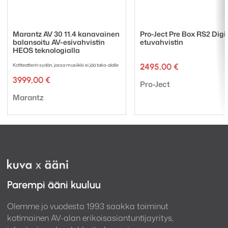
Yleiset tiedot::
Virrankulutus: 20 W max
Marantz AV 30 11.4 kanavainen
Pro-Ject Pre Box RS2 Digi
balansoitu AV-esivahvistin
etuvahvistin
Paino (ilman pakkausta / pakattuna): 6.59 kg, 10.15
HEOS teknologialla
kg
Kotiteatterin sydän, jossa musiikki ei jää taka-alalle
2495,00
€
Mitat (L x K x S): 440 x 105 x 390mm
3999,00
€
Tuotemerkki:
Pro-Ject
Tuotemerkki:
Marantz
Parempi ääni kuuluu
Olemme jo vuodesta 1993 saakka toiminut
kotimainen AV-alan erikoisasiantuntijayritys,