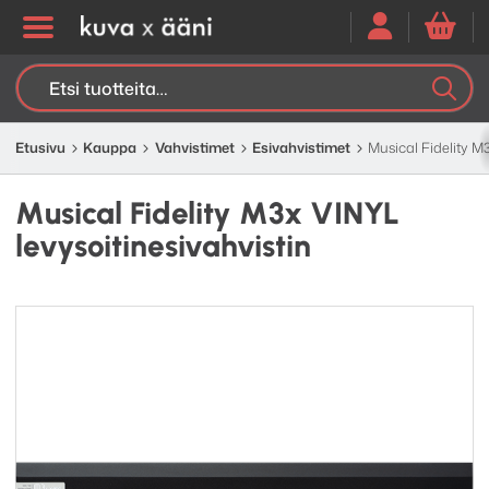
Etsi:
K
H
Etusivu
Kauppa
Vahvistimet
Esivahvistimet
Musical Fidelity M3
Musical Fidelity M3x VINYL
levysoitinesivahvistin