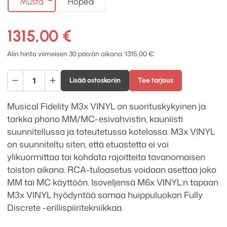
Musta
Hopea
1315,00
€
Alin hinta viimeisen 30 päivän aikana:
1315,00
€
Musical
Lisää ostoskoriin
Tee tarjous
Fidelity
M3x
Musical Fidelity M3x VINYL on suorituskykyinen ja
VINYL
tarkka phono MM/MC-esivahvistin, kauniisti
levysoitinesivahvistin
suunnitellussa ja toteutetussa kotelossa. M3x VINYL
määrä
on suunniteltu siten, että etuastetta ei voi
ylikuormittaa tai kohdata rajoitteita tavanomaisen
toiston aikana. RCA-tuloasetus voidaan asettaa joko
MM tai MC käyttöön. Isoveljensä M6x VINYL:n tapaan
M3x VINYL hyödyntää samaa huippuluokan Fully
Discrete -erillispiiritekniikkaa.