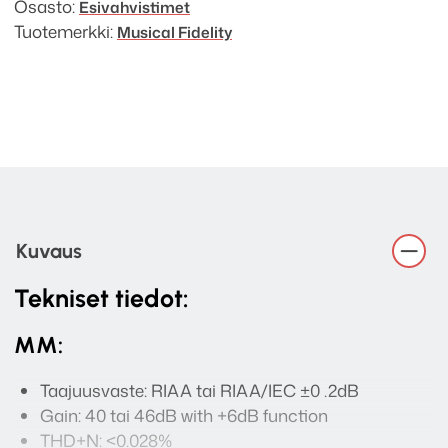
Osasto:
Esivahvistimet
Tuotemerkki:
Musical Fidelity
Kuvaus
Tekniset tiedot:
MM:
Taajuusvaste: RIAA tai RIAA/IEC ±0 .2dB
Gain: 40 tai 46dB with +6dB function
THD+N: <0.028%