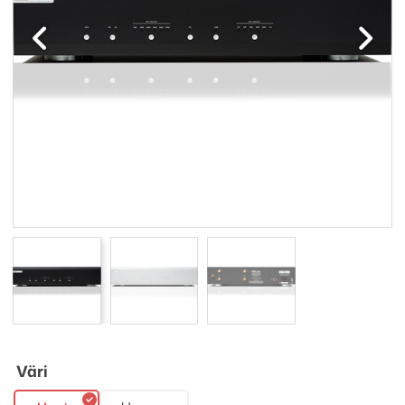
Edellinen
Seuraav
Väri