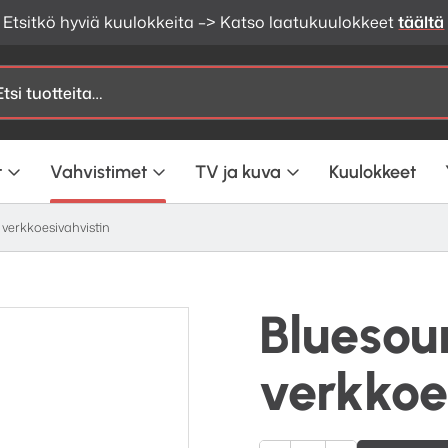
Etsitkö hyviä kuulokkeita –> Katso laatukuulokkeet
täältä
t
Vahvistimet
TV ja kuva
Kuulokkeet
verkkoesivahvistin
Bluesou
verkkoe