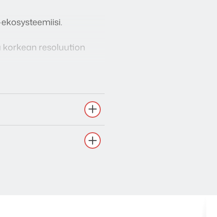
ekosysteemiisi.
 korkean resoluution
alogi ja phono (MM).
und- tai BluOS-soittimiin.
luOS-sovelluksen kautta