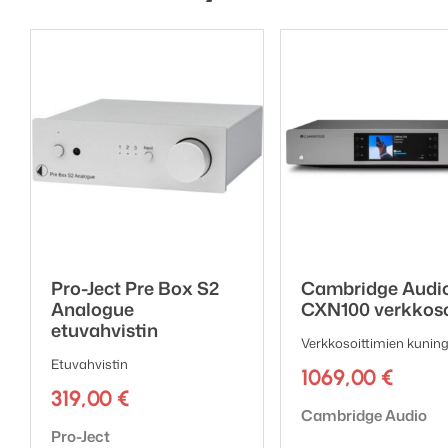
Pro-Ject Pre Box S2
Cambridge Audi
Analogue
CXN100 verkkoso
etuvahvistin
Verkkosoittimien kunin
Etuvahvistin
1069,00
€
319,00
€
Tuotemerkki:
Cambridge Audio
Tuotemerkki:
Pro-Ject