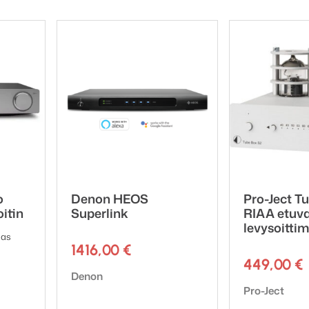
o
Denon HEOS
Pro-Ject T
itin
Superlink
RIAA etuva
levysoittim
gas
1416,00
€
449,00
€
Tuotemerkki:
Denon
Tuotemerkki:
Pro-Ject