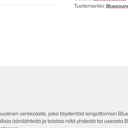
Tuotemerkki:
Bluesoun
linen verkkolaite, joka täydentää langattoman Blues
allisia äänilähteitä ja toistaa niitä yhdestä tai useast