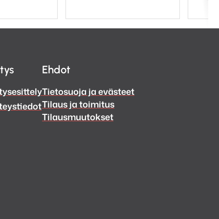
itys
Ehdot
tysesittely
Tietosuoja ja evästeet
Tilaus ja toimitus
teystiedot
Tilausmuutokset