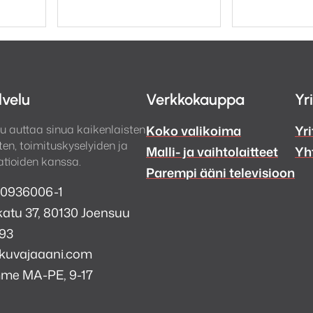
lvelu
Verkkokauppa
Yr
u auttaa sinua kaikenlaisten
Koko valikoima
Yri
en, toimituskyselyiden ja
Malli- ja vaihtolaitteet
Yh
tioiden kanssa.
Parempi ääni televisioon
 0936006-1
atu 37, 80130 Joensuu
993
kuvajaaani.com
mme MA-PE, 9-17
a