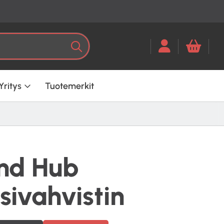
Kun tuloksia tulee, voit selata ni
Haku
Yritys
Tuotemerkit
nd Hub
sivahvistin