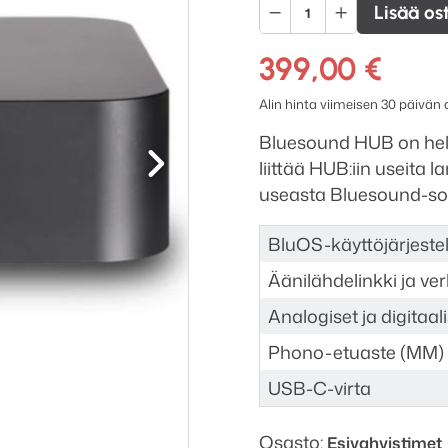
Bluesound
Lisää os
Hub
verkkoesivahvistin
399,00
€
määrä
Alin hinta viimeisen 30 päivän
Seuraava
Bluesound HUB on help
liittää HUB:iin useita l
useasta Bluesound-soit
BluOS-käyttöjärjest
Äänilähdelinkki ja ve
Analogiset ja digitaali
Phono-etuaste (MM)
USB-C-virta
Osasto:
Esivahvistimet