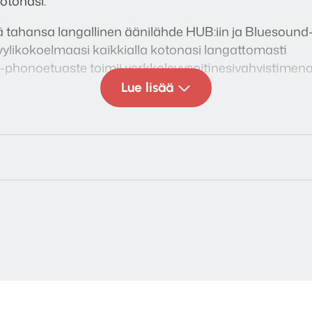
otonasi.
ä tahansa langallinen äänilähde HUB:iin ja Bluesound-
yylikokoelmaasi kaikkialla kotonasi langattomasti
honoetuaste toimii verkkolevysoitinesivahvistimena
Lue lisää
 Pulse -kaiutinpari ja päivitä televisiosi äänentoisto
DMI eARC, koaksiaalinen, digitaalinen optinen stereo an
ja yhtä digitaalista äänilähdettä yhtä aikaa eri Blueso
tulon ja äänilähteen valinta Bluesound-soittimeesi B
Fi:n tai Gigabit ethernetin kautta
kautta.