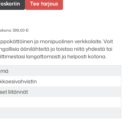
toskoriin
Tee tarjous
 aikana:
399,00
€
pokättöinen ja monipuolinen verkkolaite.
Voit
angallisia äänilähteitä ja toistaa niitä yhdestä tai
timestasi langattomasti ja helposti kotona.
elmä
rkkoesivahvistin
set liitännät