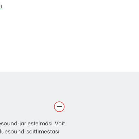
d
ound-järjestelmäsi. Voit
a Bluesound-soittimestasi