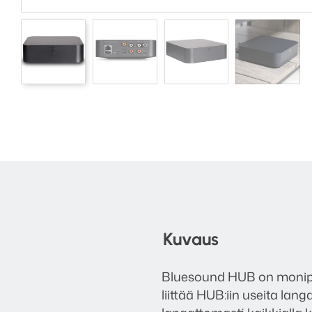
Kuvaus
Bluesound HUB on monipuo
liittää HUB:iin useita lang