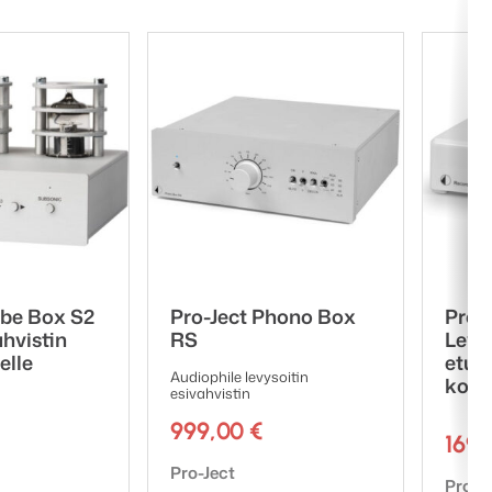
ube Box S2
Pro-Ject Phono Box
Pro-
hvistin
RS
Levy
elle
etuv
Audiophile levysoitin
korj
esivahvistin
999,00
€
169
Tuotemerkki:
Pro-Ject
Tuote
Pro-J