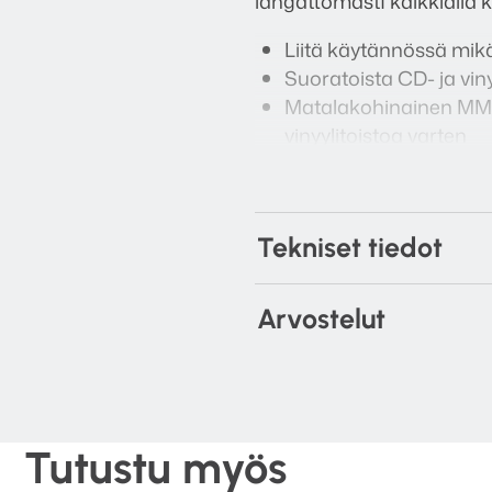
langattomasti kaikkialla k
Liitä käytännössä mik
Suoratoista CD- ja vin
Matalakohinainen MM-p
vinyylitoistoa varten
Liitä HUB:iin Bluesound
Viisi tuloliitäntää: H
Toista yhtä analogista 
Tekniset tiedot
Yksinkertainen sisään
Liitä verkkoon joko Wi-
Virta USB-C-liitännän 
Arvostelut
Tutustu myös