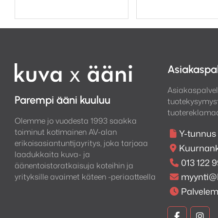
Asiakaspa
Asiakaspalvel
Parempi ääni kuuluu
tuotekysymyst
tuotereklamaa
Olemme jo vuodesta 1993 saakka
toiminut kotimainen AV-alan
Y-tunnus
erikoisasiantuntijayritys, joka tarjoaa
Kuurnank
laadukkaita kuva- ja
013 122 
äänentoistoratkaisuja koteihin ja
myynti@
yrityksille avaimet käteen -periaatteella
Palvele
Kuva
Kuv