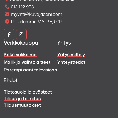
013 122 993
myynti@kuvajaaani.com
Palvelemme MA-PE, 9-17
Kuva
Kuva
Verkkokauppa
Yritys
ja
ja
Koko valikoima
Yritysesittely
Ääni
Ääni
Malli- ja vaihtolaitteet
Yhteystiedot
Facebook
Instagram
Parempi ääni televisioon
Ehdot
Tietosuoja ja evästeet
Tilaus ja toimitus
Tilausmuutokset