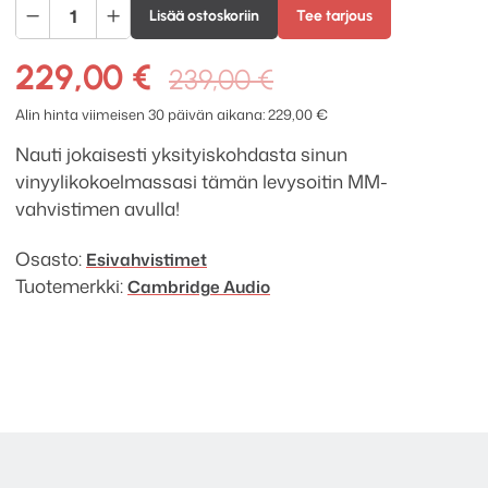
Cambridge
Lisää ostoskoriin
Tee tarjous
Audio
Solo
Alkuperäinen
Nykyinen
229,00
€
239,00
€
levysoitinetuvahvistin
hinta
hinta
määrä
Alin hinta viimeisen 30 päivän aikana:
229,00
€
oli:
on:
Nauti jokaisesti yksityiskohdasta sinun
239,00 €.
229,00 €.
vinyylikokoelmassasi tämän levysoitin
MM-
vahvistimen avulla!
Osasto:
Esivahvistimet
Tuotemerkki:
Cambridge Audio