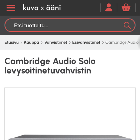
Etsi:
K
H
Etusivu
Kauppa
Vahvistimet
Esivahvistimet
Cambridge Audio S
Cambridge Audio Solo
levysoitinetuvahvistin