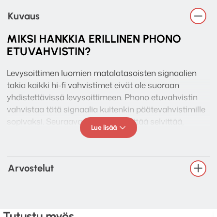
Kuvaus
MIKSI HANKKIA ERILLINEN PHONO
ETUVAHVISTIN?
Levysoittimen luomien matalatasoisten signaalien
takia kaikki hi-fi vahvistimet eivät ole suoraan
yhdistettävissä levysoittimeen. Phono etuvahvistin
vahvistaa tätä signaalia kuitenkin päätevahvistimille
sopivaksi. Seuraava haaste on yrittää selvittää,
Lue lisää
kuinka päästä eroon kohinasta mitä tästä saattaa
tulla seurauksena.
Tämän takia Solo on suunniteltu poikkeuksellisten
Arvostelut
komponenttien ympärille, jotta se pystyisi tuottamaan
tarkkaa ääntä ilman äänirasian signaalin
säröytymistä.
Tutustu myös