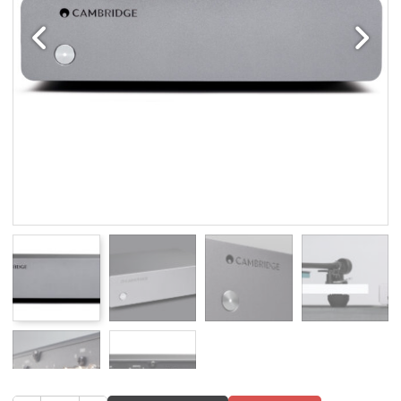
Edellinen
Seuraav