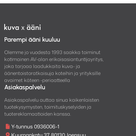
Nimellinen ulostulojännite: 300mV
Herkkyys: 3.35mV
RIAA tarkkuus: +/- 0.65dB 30Hz-20kHz
Signaali-kohinasuhde: >90dB
Harmoninen särö (20 – 20KHZ): <0.0025%
Parempi ääni kuuluu
L
äpikuuluvuus: >85dB
Mitat (K x L x S): 48 x 176 x 132 mm
Olemme jo vuodesta 1993 saakka toiminut
kotimainen AV-alan erikoisasiantuntijayritys,
Paino: 0.68kg
joka tarjoaa laadukkaita kuva- ja
äänentoistoratkaisuja koteihin ja yrityksille
avaimet käteen -periaatteella
Asiakaspalvelu
Asiakaspalvelu auttaa sinua kaikenlaisten
tuotekysymysten, toimituskyselyiden ja
tuotereklamaatioiden kanssa.
Y-tunnus 0936006-1
Kuurnankatu 37, 80130 Joensuu