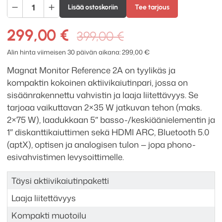
Magnat
Lisää ostoskoriin
Tee tarjous
Monitor
Reference
Alkuperäinen
Nykyinen
299,00
€
399,00
€
2A
hinta
hinta
aktiivikaiutinpari
Alin hinta viimeisen 30 päivän aikana:
299,00
€
oli:
on:
määrä
Magnat Monitor Reference 2A on tyylikäs ja
399,00 €.
299,00 €.
kompaktin kokoinen aktiivikaiutinpari, jossa on
sisäänrakennettu vahvistin ja laaja liitettävyys. Se
tarjoaa vaikuttavan 2×35 W jatkuvan tehon (maks.
2×75 W), laadukkaan 5″ basso-/keskiäänielementin ja
1″ diskanttikaiuttimen sekä HDMI ARC, Bluetooth 5.0
(aptX), optisen ja analogisen tulon — jopa phono-
esivahvistimen levysoittimelle.
Täysi aktiivikaiutinpaketti
Laaja liitettävyys
Kompakti muotoilu