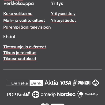
Verkkokauppa
Yritys
ja
ja
Koko valikoima
Yritysesittely
Ääni
Ääni
Malli- ja vaihtolaitteet
Yhteystiedot
Facebook
Instagram
Parempi ääni televisioon
Ehdot
Tietosuoja ja evästeet
Tilaus ja toimitus
Tilausmuutokset