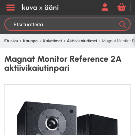
Etsi:
K
H
Etusivu
Kauppa
Kaiuttimet
Aktiivi­kaiuttimet
Magnat Monitor Re
Magnat Monitor Reference 2A
aktiivikaiutinpari