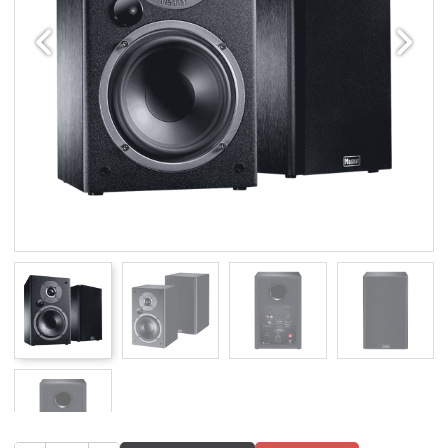
Edellinen
Seuraav