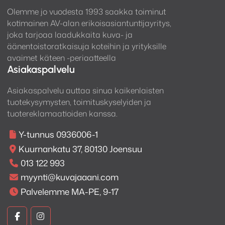
Olemme jo vuodesta 1993 saakka toiminut
kotimainen AV-alan erikoisasiantuntijayritys,
joka tarjoaa laadukkaita kuva- ja
äänentoistoratkaisuja koteihin ja yrityksille
avaimet käteen -periaatteella
Asiakaspalvelu
Asiakaspalvelu auttaa sinua kaikenlaisten
tuotekysymysten, toimituskyselyiden ja
tuotereklamaatioiden kanssa.
Y-tunnus 0936006-1
Kuurnankatu 37, 80130 Joensuu
013 122 993
myynti@kuvajaaani.com
Palvelemme MA-PE, 9-17
Kuva
Kuva