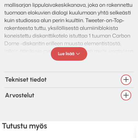
mallisarjan lippulaivakeskikanava, joka on rakennettu
tuomaan elokuvien dialogi kuulumaan yhtä selkeästi
kuin studiossa alun perin kuultiin. Tweeter-on-Top-
rakenteesta tuttu, yksilöllisestä alumiiniblokista
koneistettu diskanttikotelo istuttaa 1 tuuman Carbon
Dome -diskantin erilleen muusta elementistöstä,
jolloin äänikuva pysyy häiriöttömänä myös vaativissa
Lue lisää
kohtauksissa.
Tekniset tiedot
Arvostelut
Tutustu myös