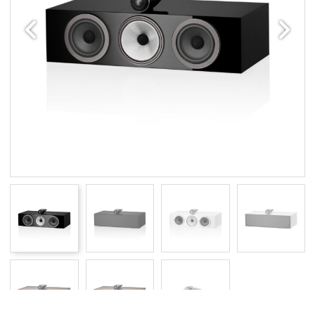
Edellinen
Seuraav