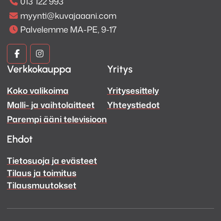
013 122 993
myynti@kuvajaaani.com
Palvelemme MA-PE, 9-17
Kuva
Kuva
Verkkokauppa
Yritys
ja
ja
Koko valikoima
Yritysesittely
Ääni
Ääni
Malli- ja vaihtolaitteet
Yhteystiedot
Facebook
Instagram
Parempi ääni televisioon
Ehdot
Tietosuoja ja evästeet
Tilaus ja toimitus
Tilausmuutokset