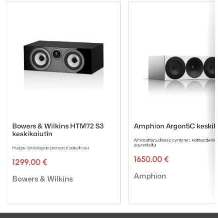
Bowers & Wilkins HTM72 S3
Amphion Argon5C keskik
keskikaiutin
Ammattistudiossa syntynyt, kotiteatteriin
suunniteltu
Huipputeknologiaa pienessä paketissa
1650,00
€
1299,00
€
Tuotemerkki:
Amphion
Tuotemerkki:
Bowers & Wilkins