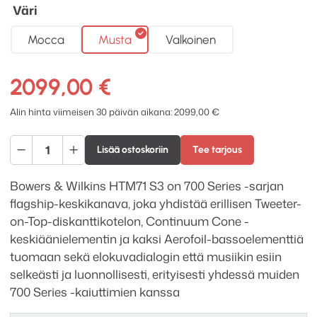
Väri
Mocca
Musta
Valkoinen
2099,00
€
Alin hinta viimeisen 30 päivän aikana:
2099,00
€
Bowers
Lisää ostoskoriin
Tee tarjous
&
Wilkins
Bowers & Wilkins HTM71 S3 on 700 Series -sarjan
HTM71
flagship-keskikanava, joka yhdistää erillisen Tweeter-
S3
on-Top-diskanttikotelon, Continuum Cone -
keskikaiutin
keskiäänielementin ja kaksi Aerofoil-bassoelementtiä
määrä
tuomaan sekä elokuvadialogin että musiikin esiin
selkeästi ja luonnollisesti, erityisesti yhdessä muiden
700 Series -kaiuttimien kanssa