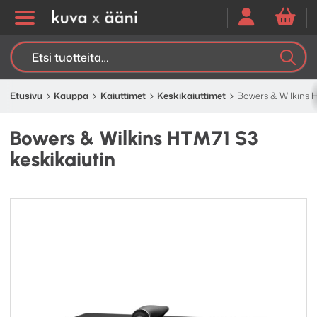
Etsi:
K
H
Etusivu
Kauppa
Kaiuttimet
Keskikaiuttimet
Bowers & Wilkins H
Bowers & Wilkins HTM71 S3
keskikaiutin