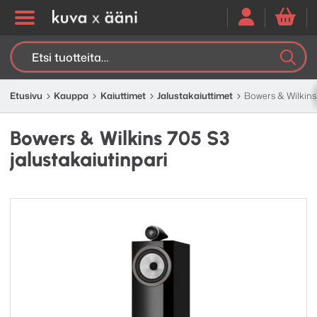
Etsi:
K
H
Etusivu
Kauppa
Kaiuttimet
Jalusta­kaiuttimet
Bowers & Wilkins 
Bowers & Wilkins 705 S3
jalustakaiutinpari