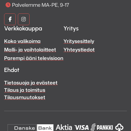
Palvelemme MA-PE, 9-17
Kuva
Kuva
Verkkokauppa
Yritys
ja
ja
Koko valikoima
Yritysesittely
Ääni
Ääni
Malli- ja vaihtolaitteet
Yhteystiedot
Facebook
Instagram
Parempi ääni televisioon
Ehdot
Tietosuoja ja evästeet
Tilaus ja toimitus
Tilausmuutokset