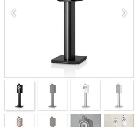
Edellinen
Seuraav