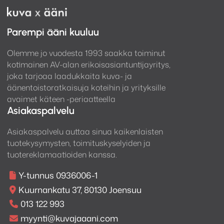
Parempi ääni kuuluu
Olemme jo vuodesta 1993 saakka toiminut
kotimainen AV-alan erikoisasiantuntijayritys,
joka tarjoaa laadukkaita kuva- ja
äänentoistoratkaisuja koteihin ja yrityksille
avaimet käteen -periaatteella
Asiakaspalvelu
Asiakaspalvelu auttaa sinua kaikenlaisten
tuotekysymysten, toimituskyselyiden ja
tuotereklamaatioiden kanssa.
Y-tunnus 0936006-1
Kuurnankatu 37, 80130 Joensuu
013 122 993
myynti@kuvajaaani.com