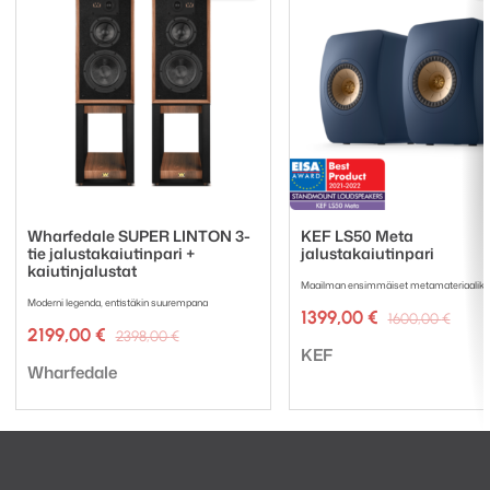
Wharfedale SUPER LINTON 3-
KEF LS50 Meta
tie jalustakaiutinpari +
jalustakaiutinpari
kaiutinjalustat
Maailman ensimmäiset metamateriaalika
Moderni legenda, entistäkin suurempana
Alku
Nyky
1399,00
€
1600,00
€
Alkuperäinen
Nykyinen
2199,00
€
hint
hint
2398,00
€
Tuotemerkki:
hinta
hinta
oli:
on:
KEF
Tuotemerkki:
oli:
on:
Wharfedale
1600
1399,
2398,00 €.
2199,00 €.