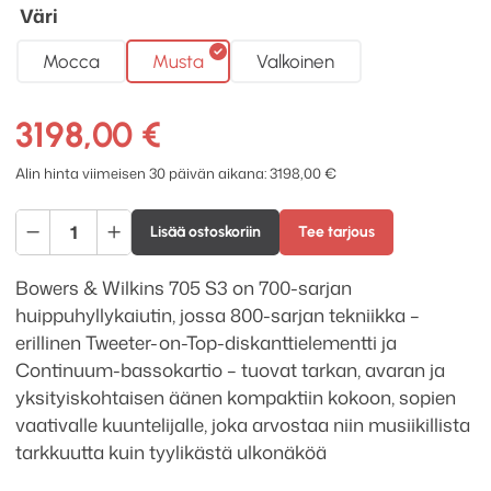
Väri
Mocca
Musta
Valkoinen
3198,00
€
Alin hinta viimeisen 30 päivän aikana:
3198,00
€
Bowers
Lisää ostoskoriin
Tee tarjous
&
Wilkins
Bowers & Wilkins 705 S3 on 700-sarjan
705
huippuhyllykaiutin, jossa 800-sarjan tekniikka –
S3
erillinen Tweeter-on-Top-diskanttielementti ja
jalustakaiutinpari
Continuum-bassokartio – tuovat tarkan, avaran ja
määrä
yksityiskohtaisen äänen kompaktiin kokoon, sopien
vaativalle kuuntelijalle, joka arvostaa niin musiikillista
tarkkuutta kuin tyylikästä ulkonäköä