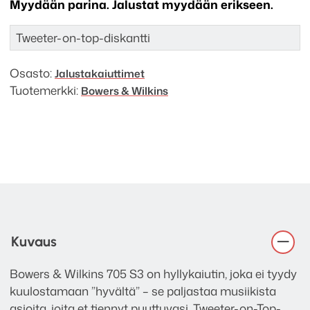
Myydään parina. Jalustat myydään erikseen.
Tweeter-on-top-diskantti
Osasto:
Jalusta­kaiuttimet
Tuotemerkki:
Bowers & Wilkins
Kuvaus
Bowers & Wilkins 705 S3 on hyllykaiutin, joka ei tyydy
kuulostamaan ”hyvältä” – se paljastaa musiikista
asioita, joita et tiennyt puuttuvasi. Tweeter-on-Top-