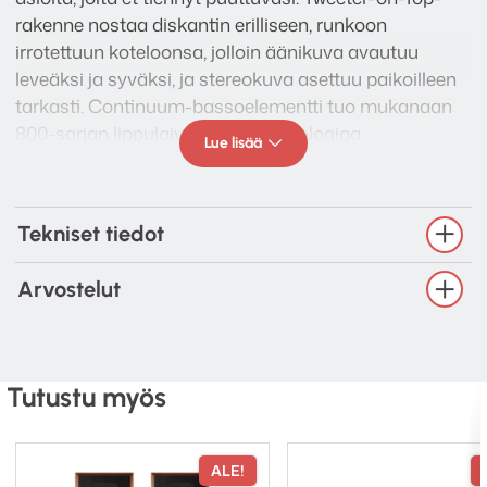
rakenne nostaa diskantin erilliseen, runkoon
irrotettuun koteloonsa, jolloin äänikuva avautuu
leveäksi ja syväksi, ja stereokuva asettuu paikoilleen
tarkasti. Continuum-bassoelementti tuo mukanaan
800-sarjan lippulaivamallien teknologiaa
Lue lisää
keskialueelle ja bassoon: ääni pysyy siistinä ja
hallittuna myös silloin, kun kappale vaatii voimaa.
Tekniset tiedot
Arvostelut
Tutustu myös
ALE!