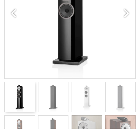
Edellinen
Seuraav