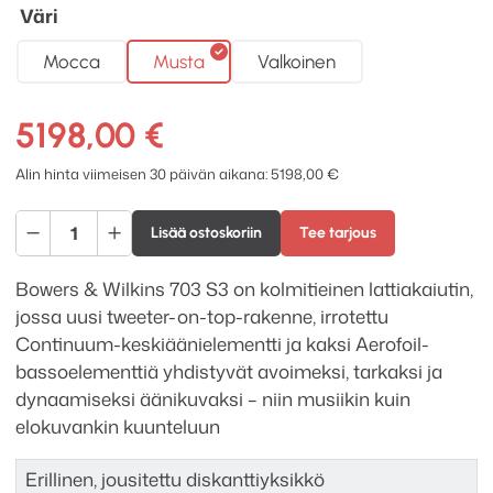
Väri
Mocca
Musta
Valkoinen
5198,00
€
Alin hinta viimeisen 30 päivän aikana:
5198,00
€
Bowers
Lisää ostoskoriin
Tee tarjous
&
Wilkins
Bowers & Wilkins 703 S3 on kolmitieinen lattiakaiutin,
703
jossa uusi tweeter-on-top-rakenne, irrotettu
S3
Continuum-keskiäänielementti ja kaksi Aerofoil-
lattiakaiutinpari
bassoelementtiä yhdistyvät avoimeksi, tarkaksi ja
määrä
dynaamiseksi äänikuvaksi – niin musiikin kuin
elokuvankin kuunteluun
Erillinen, jousitettu diskanttiyksikkö