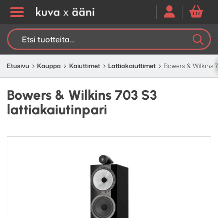
Etsi:
K
H
Etusivu
Kauppa
Kaiuttimet
Lattia­kaiuttimet
Bowers & Wilkins 7
Bowers & Wilkins 703 S3
lattiakaiutinpari