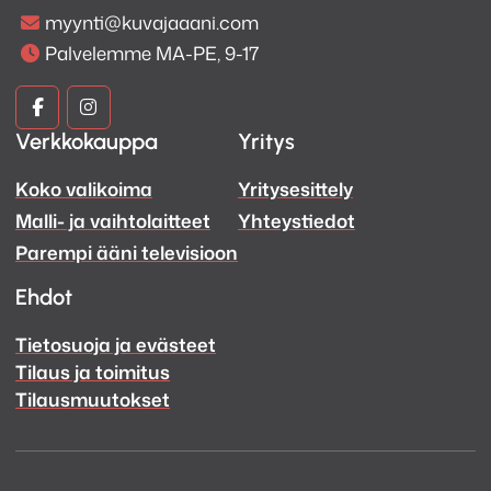
myynti@kuvajaaani.com
Palvelemme MA-PE, 9-17
Kuva
Kuva
Verkkokauppa
Yritys
ja
ja
Koko valikoima
Yritysesittely
Ääni
Ääni
Malli- ja vaihtolaitteet
Yhteystiedot
Facebook
Instagram
Parempi ääni televisioon
Ehdot
Tietosuoja ja evästeet
Tilaus ja toimitus
Tilausmuutokset