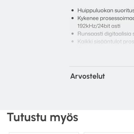
Huippuluokan suoritus
Kykenee prosessoimaa
192kHz/24bit asti
Runsaasti digitaalisia
Kaikki sisääntulot p
Erittäin alhainen kohi
Äärimmäisen alhainen
Poikkeuksellisen linea
Poikkeuksellisen hyvä
Arvostelut
Upea ulkoasu sekä la
Tekniset tie
Tutustu myös