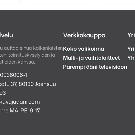
t:
F max 24 bit / 192 kHz
ax 24 bit / 192 kHz
lvelu
Verkkokauppa
Yr
u auttaa sinua kaikenlaisten
Koko valikoima
Yri
en, toimituskyselyiden ja
Malli- ja vaihtolaitteet
Yh
n S/PDIF 32-192 kbps (16-24 bittinen stereo PCM)
tioiden kanssa.
Parempi ääni televisioon
tin 32-192 kbps (16-24 bittinen stereo PCM)
 0936006-1
atu 37, 80130 Joensuu
bit / 192 kHz PCM sekä DSD64 ja DSD128
993
n/tietokoneen määrittelemä)
kuvajaaani.com
mme MA-PE, 9-17
a
(balansoimaton)