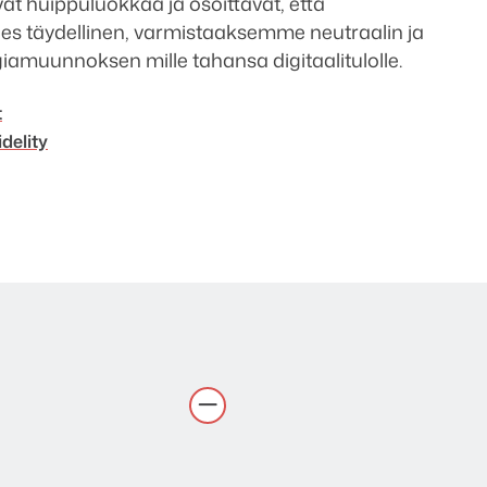
at huippuluokkaa ja osoittavat, että
s täydellinen, varmistaaksemme neutraalin ja
giamuunnoksen mille tahansa digitaalitulolle.
t
delity