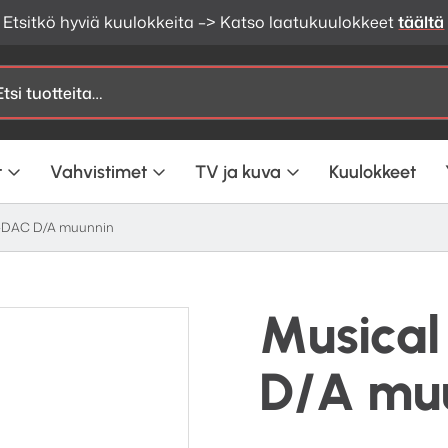
Etsitkö hyviä kuulokkeita –> Katso laatukuulokkeet
täältä
t
Vahvistimet
TV ja kuva
Kuulokkeet
MX-DAC D/A muunnin
Musical
D/A mu