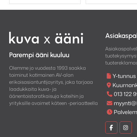
Tuetut signaali
Koaksiaalitulot: S/PDI
Optiset tulot: S/PDIF m
Asiakaspa
Sisääntulot:
Asiakaspalvel
Parempi ääni kuuluu
tuotekysymyst
2x RCA koaksiaaliliiti
tuotereklamaa
Olemme jo vuodesta 1993 saakka
2x TOSLINK optinen lii
toiminut kotimainen AV-alan
Y-tunnus
1x USB tyyppi ”B” liitin
erikoisasiantuntijayritys, joka tarjoaa
Kuurnank
Asynkroninen max 24 
laadukkaita kuva- ja
013 122 
(toistettavan tiedosto
äänentoistoratkaisuja koteihin ja
myynti@
yrityksille avaimet käteen -periaatteella
Palvele
Lähdöt:
Kuva
Kuv
1x linjatasoinen RCA 