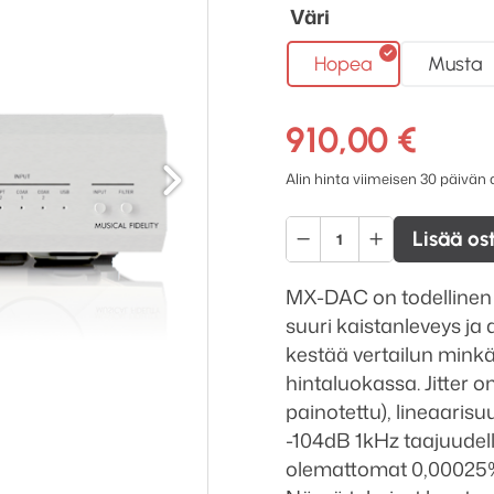
Väri
Hopea
Musta
910,00
€
Seuraava
Alin hinta viimeisen 30 päivän
Musical
Lisää os
Fidelity
MX-
MX-DAC on todellinen 
DAC
suuri kaistanleveys ja
D/A
kestää vertailun min
muunnin
hintaluokassa. Jitter 
määrä
painotettu), lineaaris
-104dB 1kHz taajuudell
olemattomat 0,00025% 