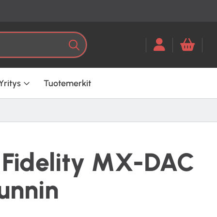
Kun tuloksia tulee, voit selata ni
Haku
Yritys
Tuotemerkit
 Fidelity MX-DAC
unnin