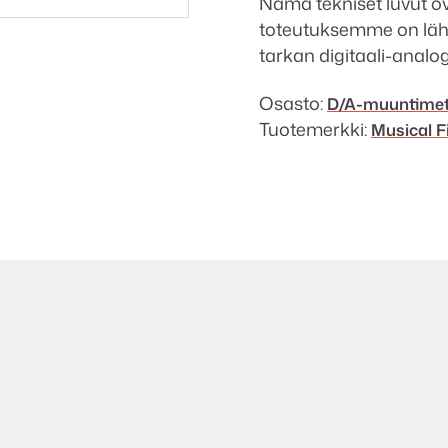
Nämä tekniset luvut ov
toteutuksemme on lähe
tarkan digitaali-analo
Osasto:
D/A-muuntime
Tuotemerkki:
Musical Fi