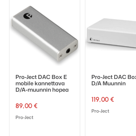
DAC-rakenne:
Näytteistystaajuuden 
Digitaali-analogiamuun
Suorituskyky:
Lähtöjännite: 2V RMS
Lähtöjännite: 4V RMS 
PCM THD: <0,002%
Pro-Ject DAC Box E
Pro-Ject DAC Bo
PCM THD (+ kohina): 
mobile kannettava
D/A Muunnin
D/A-muunnin hopea
DSD THD: <0,003%
DSD THD (+ kohina): 
119,00
€
89,00
€
PCM taajuusvaste: -3
Tuotemerkki:
Pro-Ject
PCM taajuusvaste: -3
Tuotemerkki:
Pro-Ject
Kanavaerottelu: -110d