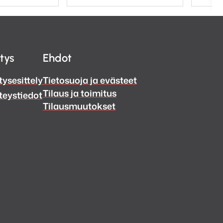
itys
Ehdot
tysesittely
Tietosuoja ja evästeet
Tilaus ja toimitus
teystiedot
Tilausmuutokset