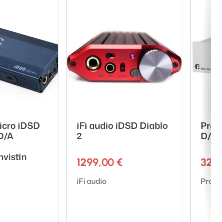
juudelle
 tyyppinen
Micro iDSD
iFi audio iDSD Diablo
Pro-
D/A
2
D/A 
vistin
1299,00
€
329
Tuotemerkki:
Tuote
iFi audio
Pro-J