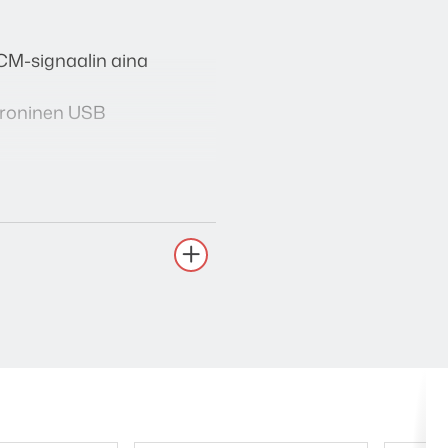
CM-signaalin aina
knroninen USB