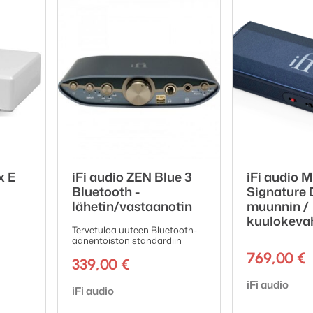
muunnin: SRC4392 ylinäytteistää signaalin 192kHz taa
nin: PCM1795 32 bit / 192 kHz: Multi-bit Sigma-Delta
 balansoimaton (RCA)
balansoitu (XLR)
x E
iFi audio ZEN Blue 3
iFi audio 
<0,003%
Bluetooth -
Signature 
lähetin/vastaanotin
muunnin /
kuulokevah
<0,006%
Tervetuloa uuteen Bluetooth-
äänentoiston standardiin
dB, 2Hz-90kHz
769,00
€
dB, 2Hz-40kHz
339,00
€
B
Tuotemerkki:
iFi audio
Tuotemerkki:
iFi audio