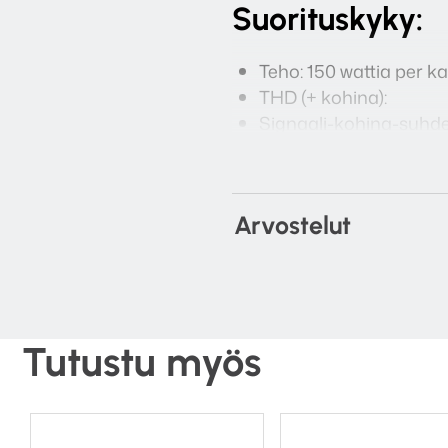
Suorituskyky:
Teho: 150 wattia per 
THD (+ kohina):
Signaali-kohina-suhde
Taajuusvaste: +0 -0.1
Tulot:
Arvostelut
4x RCA-linjaliitännät
1x USB (tyyppi B) – as
1x MM Phono input
Trigger in
Tutustu myös
Levysoitinliitän