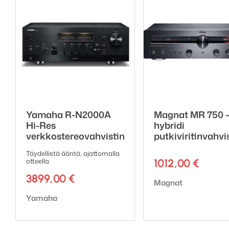
Herkkyys: 3mV nimell
Signaali/kohina-suhde:
Tuloimpedanssi: 50k 
Taajuusalue: RIAA/IE
Lähtöliitännät:
Trigger out
Yamaha R-N2000A
Magnat MR 750 
Kiinteä linjalähtö
Hi-Res
hybridi
Säätyvät esivahvistinl
verkkostereovahvistin
putkiviritinvahvi
Täydellistä ääntä, ajattomalla
Yleiset:
otteella
1012,00
€
3899,00
€
Tuotemerkki:
Magnat
Mitat (L x K x S): 440
Tuotemerkki:
Yamaha
Paino (ilman pakkausta