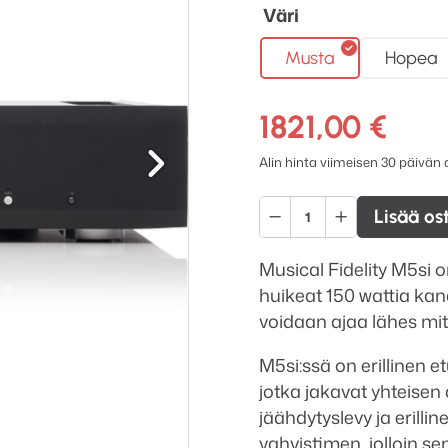
Väri
Musta
Hopea
1821,00
€
Seuraava
Alin hinta viimeisen 30 päivän
Musical
Lisää os
Fidelity
M5si
Musical Fidelity M5si o
stereovahvistin
huikeat 150 wattia kan
määrä
voidaan ajaa lähes mit
M5si:ssä on erillinen 
jotka jakavat yhteisen 
jäähdytyslevy ja erill
vahvistimen, jolloin s