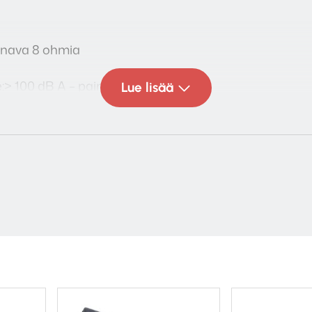
kanava 8 ohmia
:> 100 dB A – painotettu
Lue lisää
dB 10Hz 20kHz
ynkroninen datavirta jopa 24bit/96kHz asti
tä: