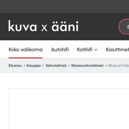
Etsi:
Koko valikoima
Autohifi
Kotihifi
Kaiuttime
Etusivu
Kauppa
Vahvistimet
Stereo­­vahvistimet
Musical Fide