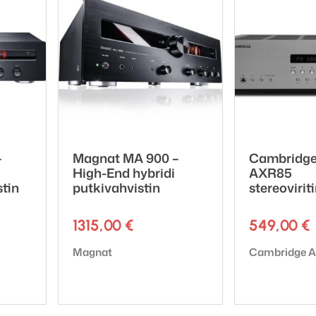
inen (MM)
 > 70dB ’A’-painotettuna
ohmia (MM)
C ±0,5dB 20Hz – 20kHz
–
Magnat MA 900 –
Cambridge
High-End hybridi
AXR85
ähdöt
stin
putkivahvistin
stereovirit
1315,00
€
549,00
€
Tuotemerkki:
Tuotemerkki:
Magnat
Cambridge A
 x 100 x 405 mm
 / pakattuna): 14,6 kg / 18,8 kg