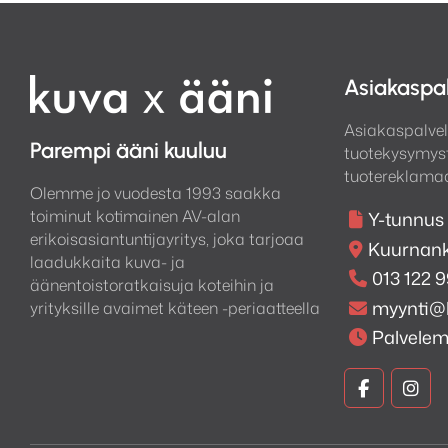
Asiakaspa
Asiakaspalvel
Parempi ääni kuuluu
tuotekysymyst
tuotereklamaa
Olemme jo vuodesta 1993 saakka
toiminut kotimainen AV-alan
Y-tunnus
erikoisasiantuntijayritys, joka tarjoaa
Kuurnank
laadukkaita kuva- ja
013 122 
äänentoistoratkaisuja koteihin ja
myynti@
yrityksille avaimet käteen -periaatteella
Palvele
Kuva
Kuv
ja
ja