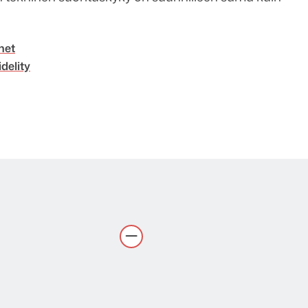
met
delity