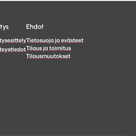
itys
Ehdot
tysesittely
Tietosuoja ja evästeet
Tilaus ja toimitus
teystiedot
Tilausmuutokset