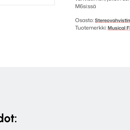
M6si:ssä
Osasto:
Stereo­­vahvisti
Tuotemerkki:
Musical Fi
dot: