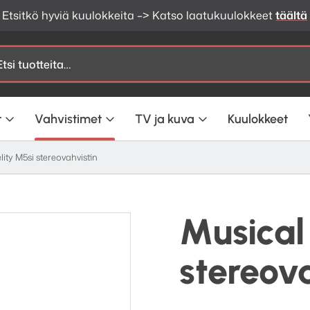
Etsitkö hyviä kuulokkeita –> Katso laatukuulokkeet
täältä
t
Vahvistimet
TV ja kuva
Kuulokkeet
lity M5si stereovahvistin
Musical 
stereov