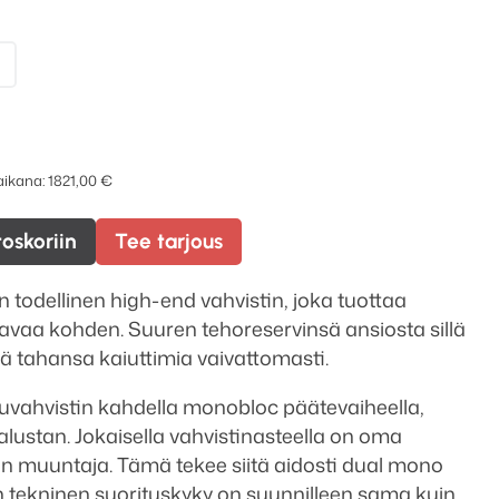
 aikana:
1821,00
€
toskoriin
Tee tarjous
n todellinen high-end vahvistin, joka tuottaa
avaa kohden. Suuren tehoreservinsä ansiosta sillä
ä tahansa kaiuttimia vaivattomasti.
etuvahvistin kahdella monobloc päätevaiheella,
alustan. Jokaisella vahvistinasteella on oma
inen muuntaja. Tämä tekee siitä aidosti dual mono
en tekninen suorituskyky on suunnilleen sama kuin