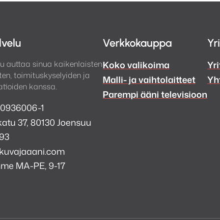
lvelu
Verkkokauppa
Yr
u auttaa sinua kaikenlaisten
Koko valikoima
Yri
en, toimituskyselyiden ja
Malli- ja vaihtolaitteet
Yh
tioiden kanssa.
Parempi ääni televisioon
 0936006-1
atu 37, 80130 Joensuu
993
kuvajaaani.com
mme MA-PE, 9-17
a