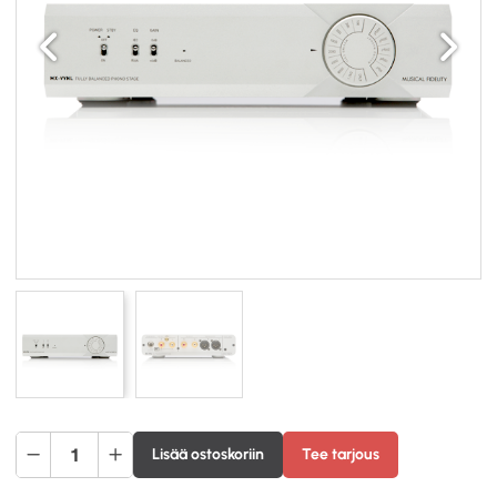
Edellinen
Seuraav
Musical
Lisää ostoskoriin
Tee tarjous
Fidelity