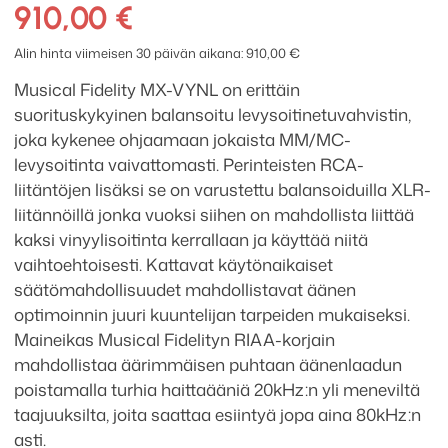
MX-
910,00
€
VYNL
levysoitinesivahvistin
Alin hinta viimeisen 30 päivän aikana:
910,00
€
määrä
Musical Fidelity MX-VYNL on erittäin
suorituskykyinen balansoitu levysoitinetuvahvistin,
joka kykenee ohjaamaan jokaista MM/MC-
levysoitinta vaivattomasti. Perinteisten RCA-
liitäntöjen lisäksi se on varustettu balansoiduilla XLR-
liitännöillä jonka vuoksi siihen on mahdollista liittää
kaksi vinyylisoitinta kerrallaan ja käyttää niitä
vaihtoehtoisesti. Kattavat käytönaikaiset
säätömahdollisuudet mahdollistavat äänen
optimoinnin juuri kuuntelijan tarpeiden mukaiseksi.
Maineikas Musical Fidelityn RIAA-korjain
mahdollistaa äärimmäisen puhtaan äänenlaadun
poistamalla turhia haittaääniä 20kHz:n yli meneviltä
taajuuksilta, joita saattaa esiintyä jopa aina 80kHz:n
asti.