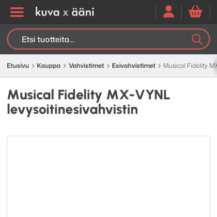
Etsi:
K
H
Etusivu
Kauppa
Vahvistimet
Esivahvistimet
Musical Fidelity M
Musical Fidelity MX-VYNL
levysoitinesivahvistin