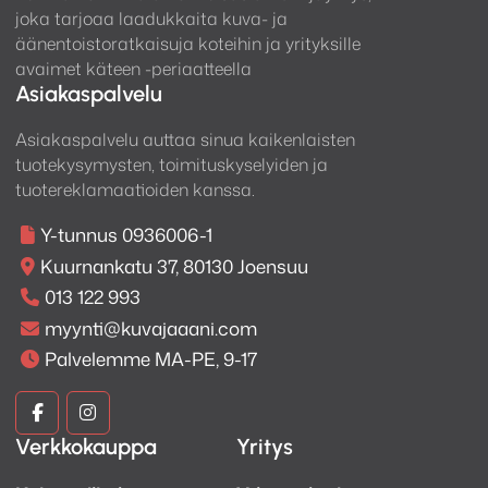
joka tarjoaa laadukkaita kuva- ja
äänentoistoratkaisuja koteihin ja yrityksille
avaimet käteen -periaatteella
Asiakaspalvelu
Asiakaspalvelu auttaa sinua kaikenlaisten
tuotekysymysten, toimituskyselyiden ja
tuotereklamaatioiden kanssa.
Y-tunnus 0936006-1
Kuurnankatu 37, 80130 Joensuu
013 122 993
myynti@kuvajaaani.com
Palvelemme MA-PE, 9-17
Kuva
Kuva
Verkkokauppa
Yritys
ja
ja