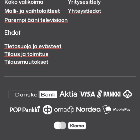
Koko valikoima
Yritysesittely
Ääni
Ääni
Malli- ja vaihtolaitteet
Yhteystiedot
Facebook
Instagram
Parempi ääni televisioon
Ehdot
Tietosuoja ja evästeet
Tilaus ja toimitus
Tilausmuutokset