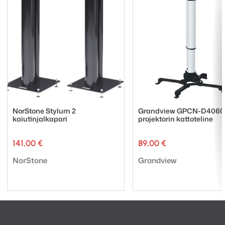
NorStone Stylum 2
Grandview GPCN-D4060
kaiutinjalkapari
projektorin kattoteline
141,00
€
89,00
€
Tuotemerkki:
Tuotemerkki:
NorStone
Grandview