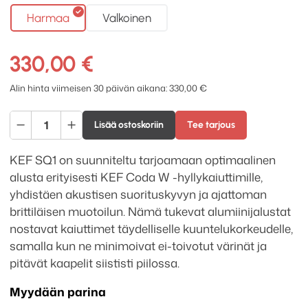
Harmaa
Valkoinen
330,00
€
Alin hinta viimeisen 30 päivän aikana:
330,00
€
KEF
Lisää ostoskoriin
Tee tarjous
SQ1
lattiajalustapari
KEF SQ1 on suunniteltu tarjoamaan optimaalinen
määrä
alusta erityisesti KEF Coda W -hyllykaiuttimille,
yhdistäen akustisen suorituskyvyn ja ajattoman
brittiläisen muotoilun. Nämä tukevat alumiinijalustat
nostavat kaiuttimet täydelliselle kuuntelukorkeudelle,
samalla kun ne minimoivat ei-toivotut värinät ja
pitävät kaapelit siististi piilossa.
Myydään parina