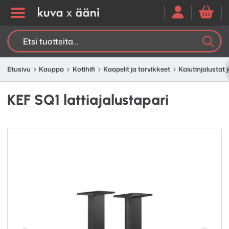
Etsi:
K
H
Etusivu
Kauppa
Kotihifi
Kaapelit ja tarvikkeet
Kaiutinjalustat j
KEF SQ1 lattiajalustapari
Edellinen
Seuraav