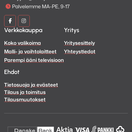
Palvelemme MA-PE, 9-17
Kuva
Kuva
Verkkokauppa
Yritys
ja
ja
Koko valikoima
Yritysesittely
Ääni
Ääni
Malli- ja vaihtolaitteet
Yhteystiedot
Facebook
Instagram
Parempi ääni televisioon
Ehdot
Tietosuoja ja evästeet
Tilaus ja toimitus
Tilausmuutokset