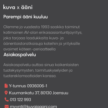
Parempi ääni kuuluu
Olemme jo vuodesta 1993 saakka toiminut
kotimainen AV-alan erikoisasiantuntijayritys,
joka tarjoaa laadukkaita kuva- ja
äänentoistoratkaisuja koteihin ja yrityksille
avaimet käteen -periaatteella
Asiakaspalvelu
Asiakaspalvelu auttaa sinua kaikenlaisten
tuotekysymysten, toimituskyselyiden ja
tuotereklamaatioiden kanssa.
Y-tunnus 0936006-1
Kuurnankatu 37, 80130 Joensuu
013 122 993
myynti@kuvajaaani.com