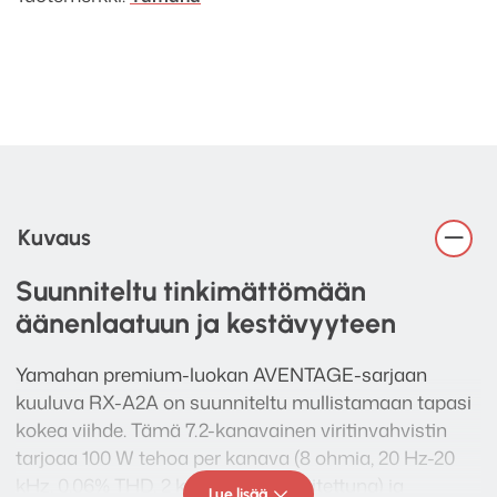
Kuvaus
Suunniteltu tinkimättömään
äänenlaatuun ja kestävyyteen
Yamahan premium-luokan AVENTAGE-sarjaan
kuuluva RX-A2A on suunniteltu mullistamaan tapasi
kokea viihde. Tämä 7.2-kanavainen viritinvahvistin
tarjoaa 100 W tehoa per kanava (8 ohmia, 20 Hz-20
kHz, 0.06% THD, 2 kanavaa kuormitettuna) ja
Lue lisää