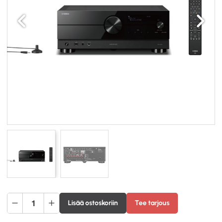
Edellinen
Seuraav
Yamaha
Lisää ostoskoriin
Tee tarjous
RX-