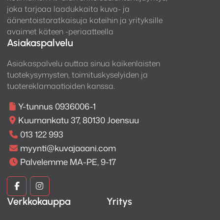
joka tarjoaa laadukkaita kuva- ja
mahdollistaen suoratoiston suosituista palveluista
äänentoistoratkaisuja koteihin ja yrityksille
(mm. Spotify Connect, Tidal, Deezer) ja langattoman
avaimet käteen -periaatteella
monihuoneäänentoiston. MusicCast Surround -
Asiakaspalvelu
ominaisuuden ansiosta voit käyttää Yamahan
MusicCast 20 tai MusicCast 50 langattomia
Asiakaspalvelu auttaa sinua kaikenlaisten
kaiuttimia takakaiuttimina, yksinkertaistaen
tuotekysymysten, toimituskyselyiden ja
kotiteatterin asennusta. Mukana on myös AirPlay 2 ja
tuotereklamaatioiden kanssa.
Bluetooth (jopa lähettimenä) sekä levysoitinliitäntä
Y-tunnus 0936006-1
(Phono).
Kuurnankatu 37, 80130 Joensuu
Helppokäyttöisyys
013 122 993
myynti@kuvajaaani.com
Laitteen käyttöönotto ja ohjaus sujuvat vaivattomasti
Palvelemme MA-PE, 9-17
AV Setup Guide -sovelluksen ja monipuolisen
MusicCast Controller -sovelluksen avulla. Kirsikkana
Kuva
Kuva
kakun päällä on laitteen mukana tuleva laadukas
Verkkokauppa
Yritys
ja
ja
(High Grade) kaukosäädin.