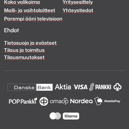
Koko valikoima
Yritysesittely
Ääni
Ääni
Malli- ja vaihtolaitteet
Yhteystiedot
Facebook
Instagram
Parempi ääni televisioon
Ehdot
Tietosuoja ja evästeet
Tilaus ja toimitus
Tilausmuutokset