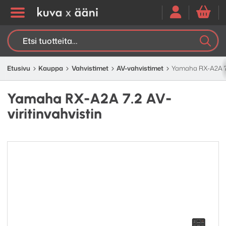
Etsi:
K
H
Etusivu
Kauppa
Vahvistimet
AV-vahvistimet
Yamaha RX-A2A 7.2
Yamaha RX-A2A 7.2 AV-
viritinvahvistin