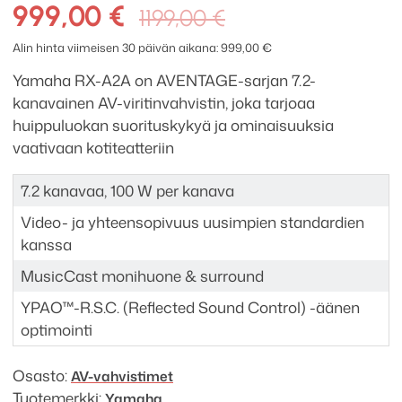
A2A
Alkuperäinen
Nykyinen
999,00
€
1199,00
€
7.2
hinta
hinta
AV-
Alin hinta viimeisen 30 päivän aikana:
999,00
€
oli:
on:
viritinvahvistin
Yamaha RX-A2A on AVENTAGE-sarjan 7.2-
määrä
1199,00 €.
999,00 €.
kanavainen AV-viritinvahvistin, joka tarjoaa
huippuluokan suorituskykyä ja ominaisuuksia
vaativaan kotiteatteriin
7.2 kanavaa, 100 W per kanava
Video- ja yhteensopivuus uusimpien standardien
kanssa
MusicCast monihuone & surround
YPAO™-R.S.C. (Reflected Sound Control) -äänen
optimointi
Osasto:
AV-vahvistimet
Tuotemerkki:
Yamaha