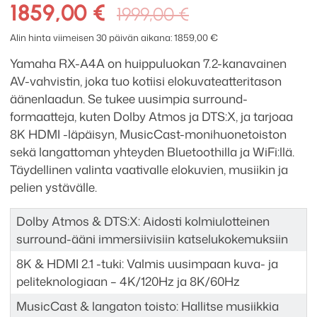
A4A
Alkuperäine
Nykyinen
1859,00
€
1999,00
€
7.2
hinta
hinta
AV-
Alin hinta viimeisen 30 päivän aikana:
1859,00
€
oli:
on:
viritinvahvistin
Yamaha RX-A4A on huippuluokan 7.2-kanavainen
määrä
1999,00 €.
1859,00 €.
AV-vahvistin, joka tuo kotiisi elokuvateatteritason
äänenlaadun. Se tukee uusimpia surround-
formaatteja, kuten Dolby Atmos ja DTS:X, ja tarjoaa
8K HDMI -läpäisyn, MusicCast-monihuonetoiston
sekä langattoman yhteyden Bluetoothilla ja WiFi:llä.
Täydellinen valinta vaativalle elokuvien, musiikin ja
pelien ystävälle.
Dolby Atmos & DTS:X: Aidosti kolmiulotteinen
surround-ääni immersiivisiin katselukokemuksiin
8K & HDMI 2.1 -tuki: Valmis uusimpaan kuva- ja
peliteknologiaan – 4K/120Hz ja 8K/60Hz
MusicCast & langaton toisto: Hallitse musiikkia