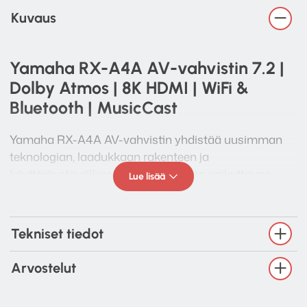
Kuvaus
Yamaha RX-A4A AV-vahvistin 7.2 |
Dolby Atmos | 8K HDMI | WiFi &
Bluetooth | MusicCast
Yamaha RX-A4A AV-vahvistin yhdistää uusimman
teknologian, laadukkaan rakenteen ja
käyttäjäystävällisyyden tarjotakseen vaikuttavan
Lue lisää
kotiteatterikokemuksen. Tämä 7.2-kanavainen
vahvistin tukee huippuluokan surround-
ääniformaatteja, kuten Dolby Atmos ja DTS:X, jotka
Tekniset tiedot
tarjoavat aidon kolmiulotteisen äänimaailman. HDMI
2.1 -liitännät mahdollistavat 8K/60Hz ja 4K/120Hz -
Arvostelut
läpäisyn, joten laite on valmiina myös uusimman
sukupolven pelikonsolien ja televisioiden