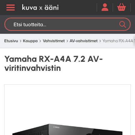
Etsi:
K
H
Etusivu
Kauppa
Vahvistimet
AV-vahvistimet
Yamaha RX-A4A 7.2
Yamaha RX-A4A 7.2 AV-
viritinvahvistin