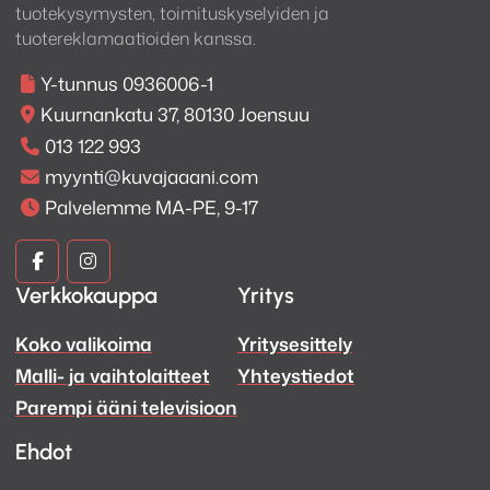
tuotekysymysten, toimituskyselyiden ja
tuotereklamaatioiden kanssa.
Y-tunnus 0936006-1
Kuurnankatu 37, 80130 Joensuu
013 122 993
myynti@kuvajaaani.com
Palvelemme MA-PE, 9-17
Kuva
Kuva
Verkkokauppa
Yritys
ja
ja
Koko valikoima
Yritysesittely
Ääni
Ääni
Malli- ja vaihtolaitteet
Yhteystiedot
Facebook
Instagram
Parempi ääni televisioon
Ehdot