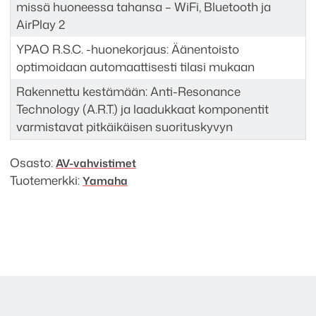
missä huoneessa tahansa – WiFi, Bluetooth ja
AirPlay 2
YPAO R.S.C. -huonekorjaus: Äänentoisto
optimoidaan automaattisesti tilasi mukaan
Rakennettu kestämään: Anti-Resonance
Technology (A.R.T.) ja laadukkaat komponentit
varmistavat pitkäikäisen suorituskyvyn
Osasto:
AV-vahvistimet
Tuotemerkki:
Yamaha