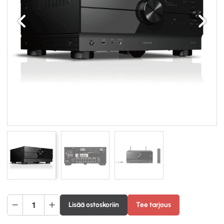
Edellinen
Seuraav
Yamaha
Lisää ostoskoriin
Tee tarjous
RX-