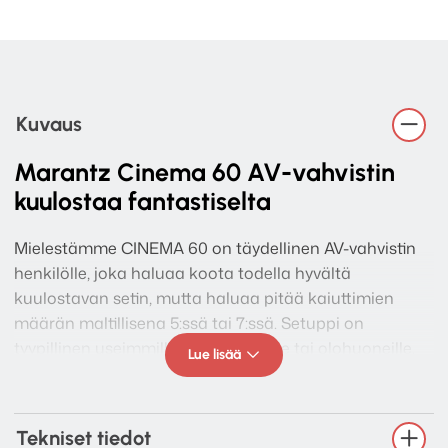
Kuvaus
Marantz Cinema 60 AV-vahvistin
kuulostaa fantastiselta
Mielestämme CINEMA 60 on täydellinen AV-vahvistin
henkilölle, joka haluaa koota todella hyvältä
kuulostavan setin, mutta haluaa pitää kaiuttimien
määrän maltillisena 5:ssä tai 7:ssä. Setuppi on
tyypillinen useimmille kotiteattereille tai olohuoneille.
Lue lisää
Ja kuulostaahan vahvistin fantastiselta ihan 2.1-
järjestelmänä käytettynäkin 🙂
Tekniset tiedot
Verraton suorituskyky