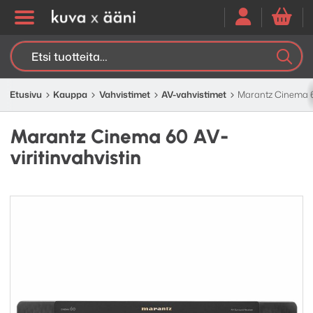
Etsi:
K
H
Etusivu
Kauppa
Vahvistimet
AV-vahvistimet
Marantz Cinema 60
Marantz Cinema 60 AV-
viritinvahvistin