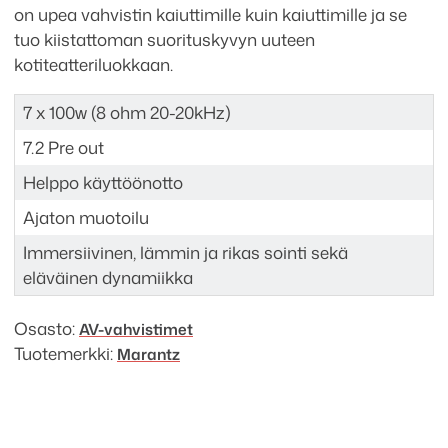
on upea vahvistin kaiuttimille kuin kaiuttimille ja se
tuo kiistattoman suorituskyvyn uuteen
kotiteatteriluokkaan.
7 x 100w (8 ohm 20-20kHz)
7.2 Pre out
Helppo käyttöönotto
Ajaton muotoilu
Immersiivinen, lämmin ja rikas sointi sekä
eläväinen dynamiikka
Osasto:
AV-vahvistimet
Tuotemerkki:
Marantz