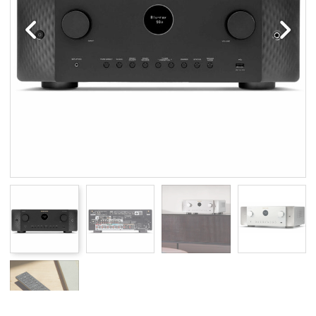
Edellinen
Seuraav