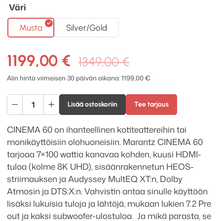
Väri
Musta
Silver/Gold
Alkuperäine
Nykyinen
1199,00
€
1349,00
€
hinta
hinta
Alin hinta viimeisen 30 päivän aikana:
1199,00
€
oli:
on:
Marantz
1349,00 €.
1199,00 €.
Lisää ostoskoriin
Tee tarjous
Cinema
60
CINEMA 60 on ihanteellinen kotiteattereihin tai
AV-
monikäyttöisiin olohuoneisiin. Marantz CINEMA 60
viritinvahvistin
tarjoaa 7×100 wattia kanavaa kohden, kuusi HDMI-
määrä
tuloa (kolme 8K UHD), sisäänrakennetun HEOS-
striimauksen ja Audyssey MultEQ XT:n, Dolby
Atmosin ja DTS:X:n. Vahvistin antaa sinulle käyttöön
lisäksi lukuisia tuloja ja lähtöjä, mukaan lukien 7.2 Pre
out ja kaksi subwoofer-ulostuloa. Ja mikä parasta, se