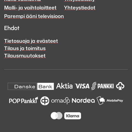
Malli- ja vaihtolaitteet
Yhteystiedot
Facebook
Instagram
Parempi ääni televisioon
Ehdot
Tietosuoja ja evästeet
Tilaus ja toimitus
Tilausmuutokset