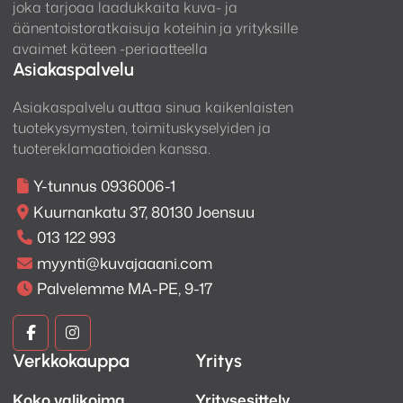
joka tarjoaa laadukkaita kuva- ja
äänentoistoratkaisuja koteihin ja yrityksille
avaimet käteen -periaatteella
Asiakaspalvelu
Asiakaspalvelu auttaa sinua kaikenlaisten
tuotekysymysten, toimituskyselyiden ja
tuotereklamaatioiden kanssa.
Y-tunnus 0936006-1
Kuurnankatu 37, 80130 Joensuu
013 122 993
myynti@kuvajaaani.com
Palvelemme MA-PE, 9-17
Kuva
Kuva
Verkkokauppa
Yritys
ja
ja
Koko valikoima
Yritysesittely
Ääni
Ääni