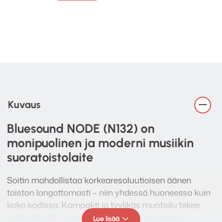
Kuvaus
Bluesound NODE (N132) on
monipuolinen ja moderni musiikin
suoratoistolaite
Soitin mahdollistaa korkearesoluutioisen äänen
toiston langattomasti – niin yhdessä huoneessa kuin
koko kodissa. Kompakti ja tyylikäs muotoilu tekee
siitä helposti sijoitettavan osaksi mitä tahansa
Lue lisää