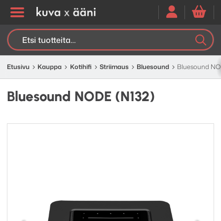
Etsi:
K
H
Etusivu
Kauppa
Kotihifi
Striimaus
Bluesound
Bluesound NO
Bluesound NODE (N132)
Edellinen
Seuraav