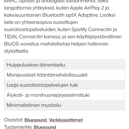
eARC, optiset ja analogiset sisäänmenot, sekä
langattomia yhteyksiä, kuten Apple AirPlay 2 ja
kaksisuuntainen Bluetooth aptX Adaptive. Lisäksi
laite on yhteensopiva suosittujen
suoratoistopalveluiden, kuten Spotify Connectin ja
TIDAL Connectin kanssa, ja sen käyttäjäystävällinen
BluOS-sovellus mahdollistaa helpon hallinnan
älylaitteilla.
Huippuluokan äänenlaatu
Monipuoliset liitäntämahdollisuudet
Laaja suoratoistopalvelujen tuki
Älykoti- ja monihuonejärjestelmätuki
Minimalistinen muotoilu
Osastot:
,
Bluesound
Verkkosoittimet
Tuotemerkki:
Bluesound