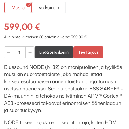
Musta
Valkoinen
599,00
€
Alin hinta viimeisen 30 päivän aikana:
599,00
€
Bluesound
Lisää ostoskoriin
Tee tarjous
NODE
(N132)
Bluesound NODE (N132) on monipuolinen ja tyylikäs
määrä
musiikin suoratoistolaite, joka mahdollistaa
korkearesoluutioisen äänen toiston langattomasti
useissa huoneissa. Sen huippuluokan ESS SABRE® -
DA-muunnin ja tehokas neliytiminen ARM® Cortex™
A53 -prosessori takaavat erinomaisen äänenlaadun
ja suorituskyvyn.
NODE tukee laajasti erilaisia liitäntöjä, kuten HDMI