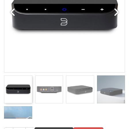
Edellinen
Seuraav