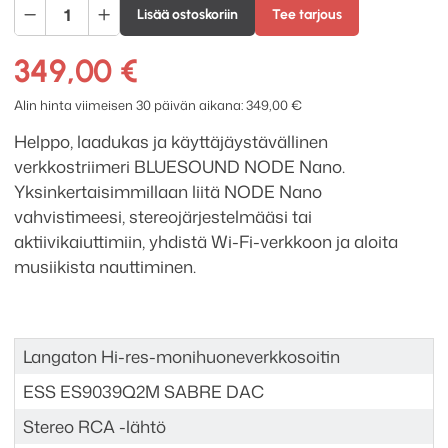
Bluesound
Lisää ostoskoriin
Tee tarjous
NODE
NANO
349,00
€
esivahvistin
/
Alin hinta viimeisen 30 päivän aikana:
349,00
€
audiostriimeri
Helppo, laadukas ja käyttäjäystävällinen
määrä
verkkostriimeri BLUESOUND NODE Nano.
Yksinkertaisimmillaan liitä NODE Nano
vahvistimeesi, stereojärjestelmääsi tai
aktiivikaiuttimiin, yhdistä Wi-Fi-verkkoon ja aloita
musiikista nauttiminen.
Langaton Hi-res-monihuoneverkkosoitin
ESS ES9039Q2M SABRE DAC
Stereo RCA -lähtö