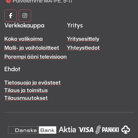
Palvelemme MA-PE, 9-17
Kuva
Kuva
Verkkokauppa
Yritys
ja
ja
Koko valikoima
Yritysesittely
Ääni
Ääni
Malli- ja vaihtolaitteet
Yhteystiedot
Facebook
Instagram
Parempi ääni televisioon
Ehdot
Tietosuoja ja evästeet
Tilaus ja toimitus
Tilausmuutokset