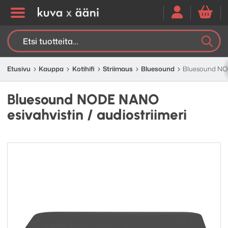
Etsi:
K
H
Etusivu
Kauppa
Kotihifi
Striimaus
Bluesound
Bluesound NOD
Bluesound NODE NANO
esivahvistin / audiostriimeri