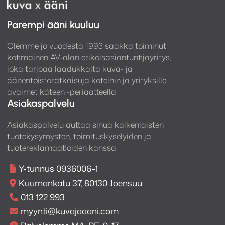
Parempi ääni kuuluu
Olemme jo vuodesta 1993 saakka toiminut
kotimainen AV-alan erikoisasiantuntijayritys,
joka tarjoaa laadukkaita kuva- ja
äänentoistoratkaisuja koteihin ja yrityksille
avaimet käteen -periaatteella
Asiakaspalvelu
Asiakaspalvelu auttaa sinua kaikenlaisten
tuotekysymysten, toimituskyselyiden ja
tuotereklamaatioiden kanssa.
Y-tunnus 0936006-1
Kuurnankatu 37, 80130 Joensuu
013 122 993
myynti@kuvajaaani.com