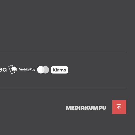
ä: Microsoft Windows XP,
apster, KKBox, Bugs, Taihe