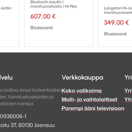
Bluetooth kaiutin |
monihuonetoisto | Hi-Res
 kotiin
Langaton Hi-re
monihuoneverk
607,00
€
349,00
€
Tuotemerkki:
Bluesound
Tuotemerkki:
Bluesound
lvelu
Verkkokauppa
Yr
u auttaa sinua kaikenlaisten
Koko valikoima
Yri
en, toimituskyselyiden ja
Malli- ja vaihtolaitteet
Yh
tioiden kanssa.
Parempi ääni televisioon
 0936006-1
atu 37, 80130 Joensuu