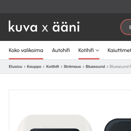
Etsi:
Koko valikoima
Autohifi
Kotihifi
Kaiuttime
Etusivu
Kauppa
Kotihifi
Striimaus
Bluesound
Bluesound Pu