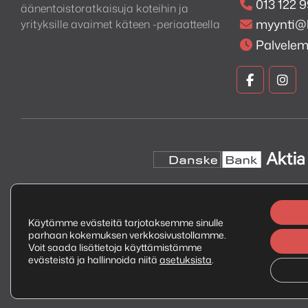
013 122 
äänentoistoratkaisuja koteihin ja
Kaiutin elementit
myynti@
yrityksille avaimet käteen -periaatteella
Palvele
1 x 3.5″ (89mm), basso
1 x 1″ 25mm, diskantti
Kuva
Kuv
ja
ja
Tuetut käyttöjärjestelmä
Ääni
Ään
Faceboo
Ins
Toistaa musiikkia verkkosi
2000, Vista, Windows 7-10
Ilmainen Internet-radio
Käytämme evästeitä tarjotaksemme sinulle
parhaan kokemuksen verkkosivustollamme.
TuneIn Radio, iHeartRadi
Copyright © 2026 Kuva ja Ääni Oy
Tietosuojaseloste
Voit saada lisätietoja käyttämistämme
evästeistä ja hallinnoida niitä
asetuksista
.
Tuetut musiikkipalvelut
Spotify, Amazon Music, TI