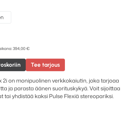
en
 aikana:
394,00
€
toskoriin
Tee tarjous
 2i on monipuolinen verkkokaiutin, joka tarjoaa
ta ja parasta äänen suorituskykyä. Voit sijoittaa
 tai yhdistää kaksi Pulse Flexiä stereopariksi.