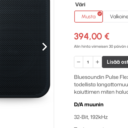
Väri
Musta
Valkoin
394,00
€
Seuraava
Alin hinta viimeisen 30 päivän
Bluesound
Lisää os
Pulse
Flex
Bluesoundin Pulse Flex
2i
todellista langattomuut
langaton
kaiuttimen miten haluat
kaiutin
määrä
D/A muunin
32-Bit, 192kHz