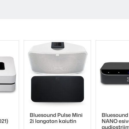
si Wifi-verkkoon ja pystyt ohjaamaan sitä langattomas
s erikseen ostettavissa akkupakkaus, jonka avulla voit
etkin.
OT:
Bluesound Pulse Mini
Bluesoun
WMA-L, ALAC, OPUS
21)
2i langaton kaiutin
NANO esiva
MQA, WAV, AIFF
audiostrii