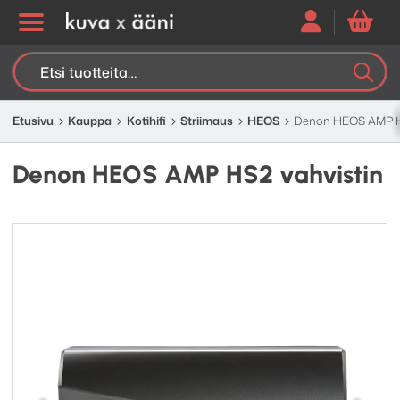
Etsi:
K
H
Etusivu
Kauppa
Kotihifi
Striimaus
HEOS
Denon HEOS AMP HS
Denon HEOS AMP HS2 vahvistin
Edellinen
Seuraav