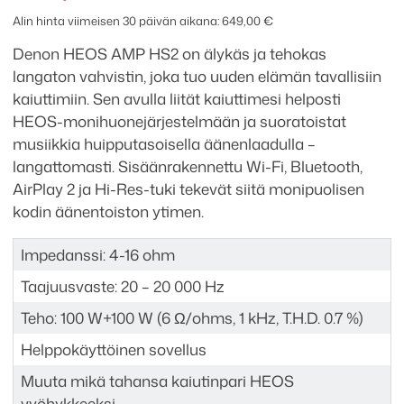
vahvistin
Alin hinta viimeisen 30 päivän aikana:
649,00
€
määrä
Denon HEOS AMP HS2 on älykäs ja tehokas
langaton vahvistin, joka tuo uuden elämän tavallisiin
kaiuttimiin. Sen avulla liität kaiuttimesi helposti
HEOS-monihuonejärjestelmään ja suoratoistat
musiikkia huipputasoisella äänenlaadulla –
langattomasti. Sisäänrakennettu Wi-Fi, Bluetooth,
AirPlay 2 ja Hi-Res-tuki tekevät siitä monipuolisen
kodin äänentoiston ytimen.
Impedanssi: 4-16 ohm
Taajuusvaste: 20 – 20 000 Hz
Teho: 100 W+100 W (6 Ω/ohms, 1 kHz, T.H.D. 0.7 %)
Helppokäyttöinen sovellus
Muuta mikä tahansa kaiutinpari HEOS
vyöhykkeeksi