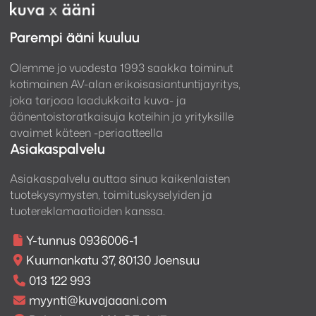
soittimesta vai kenties internet radion tai
suoratoistopalvelun kautta.
Parempi ääni kuuluu
HEOS järjestelmässä voit valita toistatko eri
Olemme jo vuodesta 1993 saakka toiminut
kappaletta eri huoneissa, vai haluatko kuunnella
kotimainen AV-alan erikoisasiantuntijayritys,
samaa kappaletta kaikissa huoneissa. Ainutlaatuinen
joka tarjoaa laadukkaita kuva- ja
digitaaliteknologiamme huolehtii synkronoinnista
äänentoistoratkaisuja koteihin ja yrityksille
joten musiikki kuuluu mikrosekuntien tarkkuudella
avaimet käteen -periaatteella
samaan aikaan jolloin äänenlaatu ja stereokuva ovat
Asiakaspalvelu
huippuluokkaa.
Asiakaspalvelu auttaa sinua kaikenlaisten
tuotekysymysten, toimituskyselyiden ja
Vahvistimen koteloinnissa on tyylikkäitä hopeisia
tuotereklamaatioiden kanssa.
yksityiskohtia, ja käytettävyyttä ajatellen sivupaneliin
on sijoitettu äänenvoimakkuuden ja mykistyksen
Y-tunnus 0936006-1
säätimet.
Kuurnankatu 37, 80130 Joensuu
013 122 993
Ominaisuudet:
myynti@kuvajaaani.com
Muuta mikä tahansa kaiutinpari HEOS