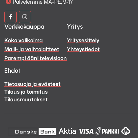
Palvelemme MA-PE, 9-17
vyöhykkeeksi
2 x 100W D-luokan vahvistintehoa
Kuva
Kuva
4-16 ohmia
Verkkokauppa
Yritys
ja
ja
Analoginen ja optinen digitaalinen tulo äänelle
Subwoofer linjalähtö
Koko valikoima
Yritysesittely
Ääni
Ääni
Helppo asentaa
Malli- ja vaihtolaitteet
Yhteystiedot
Facebook
Instagram
Sisäänrakennettu Wi-Fi
Parempi ääni televisioon
Helppokäyttöinen sovellus
Tyylikäs muotoilu
Ehdot
USB-liitäntä
Tietosuoja ja evästeet
Huippulaadukas äänen synkronointi
Tilaus ja toimitus
Tilausmuutokset