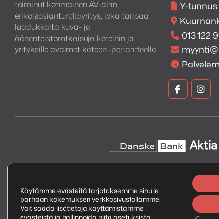
toiminut kotimainen AV-alan
Y-tunnus
erikoisasiantuntijayritys, joka tarjoaa
Kuurnank
laadukkaita kuva- ja
013 122 
äänentoistoratkaisuja koteihin ja
myynti@
yrityksille avaimet käteen -periaatteella
Palvele
Kuva
Kuv
ja
ja
Ääni
Ään
Faceboo
Ins
Käytämme evästeitä tarjotaksemme sinulle
parhaan kokemuksen verkkosivustollamme.
Copyright © 2026 Kuva ja Ääni Oy
Tietosuojaseloste
Voit saada lisätietoja käyttämistämme
evästeistä ja hallinnoida niitä
asetuksista
.