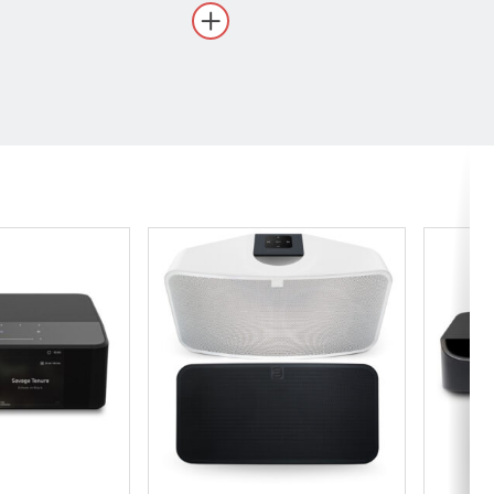
ta ääntä ja nykyaikaisia
 ja se on suunniteltu
0 watin vahvistin ohjaa