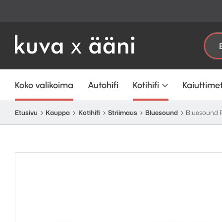
Laatuä
Etsi:
Koko valikoima
Autohifi
Kotihifi
Kaiuttime
Etusivu
Kauppa
Kotihifi
Striimaus
Bluesound
Bluesound 