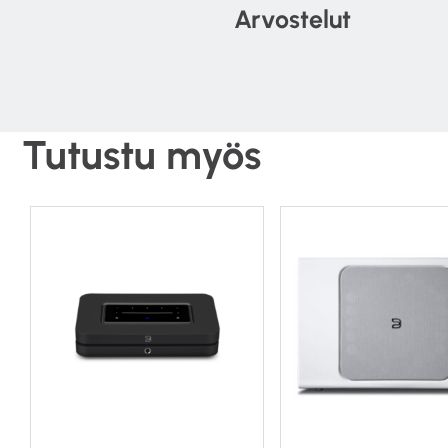
Arvostelut
Tutustu myös
Bluesound 
Bluesound POWERNODE on m
verkkotoimintoja. Se toim
ajattomaan, siroon kotelo