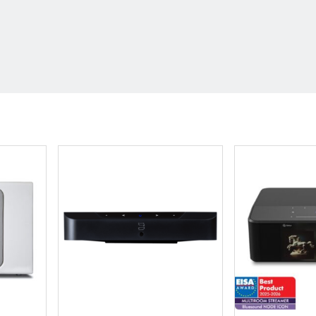
POWERNODE (2021)
odernin kuuntelijan unelma: yhdistelmä hifi-tasois
ii sekä stereovahvistimena että suoratoistosoittimena,
on, joka sopii mihin tahansa tilaan. Sen tehokas 2 x 8