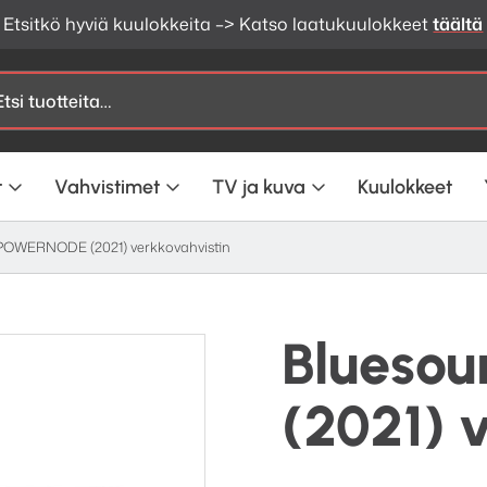
änentoiston verkkokauppa | Ilmainen toimitus yli 200€ til
t
Vahvistimet
TV ja kuva
Kuulokkeet
POWERNODE (2021) verkkovahvistin
Blueso
(2021) 