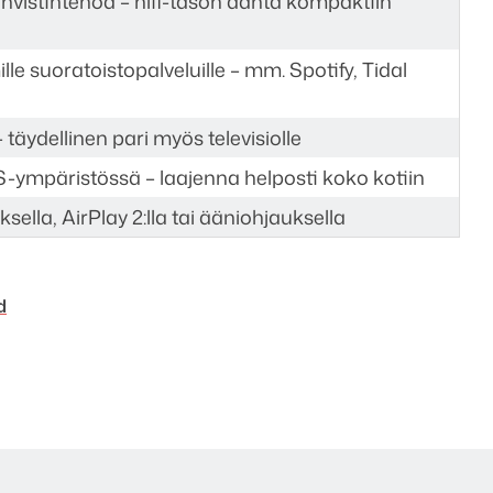
hvistintehoa – hifi-tason ääntä kompaktiin
ille suoratoistopalveluille – mm. Spotify, Tidal
täydellinen pari myös televisiolle
ympäristössä – laajenna helposti koko kotiin
sella, AirPlay 2:lla tai ääniohjauksella
d