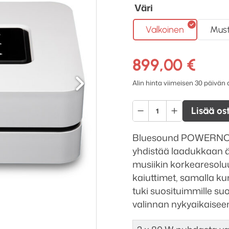
Väri
Valkoinen
Mus
899,00
€
Seuraava
Alin hinta viimeisen 30 päivän
Bluesound
Lisää os
POWERNODE
(2021)
Bluesound POWERNODE o
verkkovahvistin
yhdistää laadukkaan ä
määrä
musiikin korkearesoluu
kaiuttimet, samalla k
tuki suosituimmille suo
valinnan nykyaikaisee