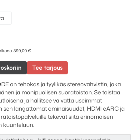
ta
 aikana:
899,00
€
toskoriin
Tee tarjous
n tehokas ja tyylikäs stereovahvistin, joka
änen ja monipuolisen suoratoiston. Se toistaa
tioisena ja hallitsee vaivatta useimmat
un sen langattomat ominaisuudet, HDMI eARC ja
ratoistopalveluille tekevät siitä erinomaisen
n kuunteluun.