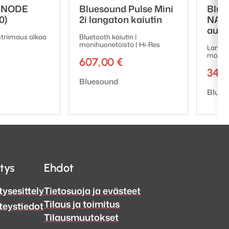
d NODE
Bluesound Pulse Mini
Blue
pa kyseessä jazz,
0)
2i langaton kaiutin
NANO
audi
triimaus alkaa
Bluetooth kaiutin |
ja mukana on kattava
monihuonetoisto | Hi-Res
Langat
monihu
ot. HDMI eARC -liitännän
607,00
€
. WiFi-, Ethernet- ja
349
Tuotemerkki:
Bluesound
luetoothia, mikä
Tuote
Blues
le Assistant) tai laitteen
-monihuonejärjestelmää,
tomasti.
itys
Ehdot
tysesittely
Tietosuoja ja evästeet
Tilaus ja toimitus
teystiedot
Tilausmuutokset