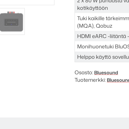
2 x 80 W puhdasta va
kotikäyttöön
Tuki kaikille tärkeimm
(MQA), Qobuz
HDMI eARC -liitäntä – 
Monihuonetuki BluOS-
Helppo käyttö sovelluk
Osasto:
Bluesound
Tuotemerkki:
Bluesoun