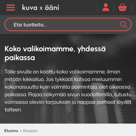
Etsi:
K
H
Koko valikoimamme, yhdessä
paikassa
Tälle sivulle on koottu koko valikoimamme, ilman
mitään kikkailua. Jos tykkäät katsoa mieluummin
kokonaisuutta kuin valmiita poimintoja, olet oikeassa
paikassa. Rajaa näkymää sivun suodattimilla, tutustu
voimassa oleviin tarjouksiin ja nappaa parhaat löydöt
talteen.
Etusivu
Kauppa