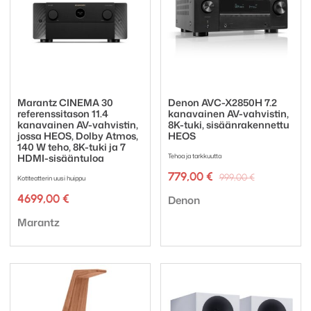
Marantz CINEMA 30
Denon AVC-X2850H 7.2
referenssitason 11.4
kanavainen AV-vahvistin,
kanavainen AV-vahvistin,
8K-tuki, sisäänrakennettu
jossa HEOS, Dolby Atmos,
HEOS
140 W teho, 8K-tuki ja 7
HDMI-sisääntuloa
Tehoa ja tarkkuutta
Alkuperäi
Nykyinen
779,00
€
999,00
€
Kotiteatterin uusi huippu
hinta
hinta
Tuotemerkki:
4699,00
€
oli:
on:
Denon
999,00 €.
779,00 €.
Tuotemerkki:
Marantz