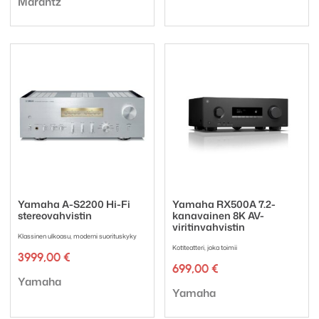
Marantz
Yamaha A-S2200 Hi-Fi
Yamaha RX500A 7.2-
stereovahvistin
kanavainen 8K AV-
viritinvahvistin
Klassinen ulkoasu, moderni suorituskyky
Kotiteatteri, joka toimii
3999,00
€
699,00
€
Tuotemerkki:
Yamaha
Tuotemerkki:
Yamaha