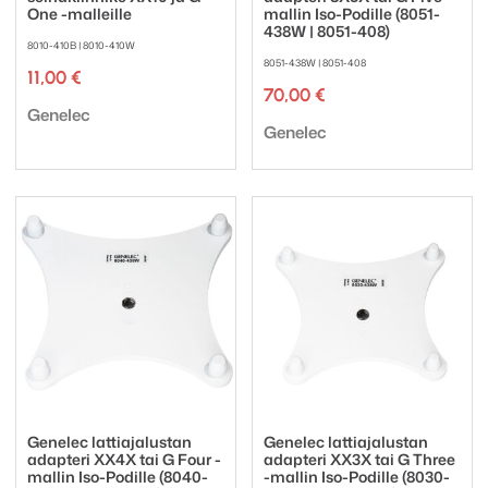
One -malleille
mallin Iso-Podille (8051-
438W | 8051-408)
8010-410B | 8010-410W
8051-438W | 8051-408
11,00
€
70,00
€
Tuotemerkki:
Genelec
Tuotemerkki:
Genelec
Genelec lattiajalustan
Genelec lattiajalustan
adapteri XX4X tai G Four -
adapteri XX3X tai G Three
mallin Iso-Podille (8040-
-mallin Iso-Podille (8030-