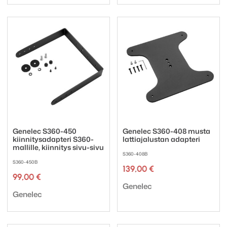
Genelec S360-450
Genelec S360-408 musta
kiinnitysadapteri S360-
lattiajalustan adapteri
mallille, kiinnitys sivu-sivu
S360-408B
S360-450B
139,00
€
99,00
€
Tuotemerkki:
Genelec
Tuotemerkki:
Genelec