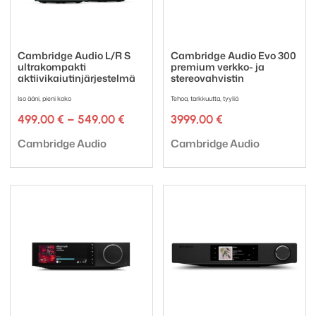
Cambridge Audio L/R S
Cambridge Audio Evo 300
ultrakompakti
premium verkko- ja
aktiivikaiutinjärjestelmä
stereovahvistin
Iso ääni, pieni koko
Tehoa, tarkkuutta, tyyliä
Hintaluokka:
499,00
€
–
549,00
€
3999,00
€
499,00 €
Tuotemerkki:
Tuotemerkki:
-
Cambridge Audio
Cambridge Audio
549,00 €