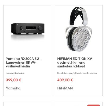
Yamaha RX300A 5.2-
HIFIMAN EDITION XV
kanavainen 8K AV-
avoimet high end
viritinvahvistin
sankakuulokkeet
Laatua, joka kuuluu
Kuunteluun, joka jatkuu tunneista toiseen
399,00
€
409,00
€
Tuotemerkki:
Tuotemerkki:
Yamaha
HiFiMAN