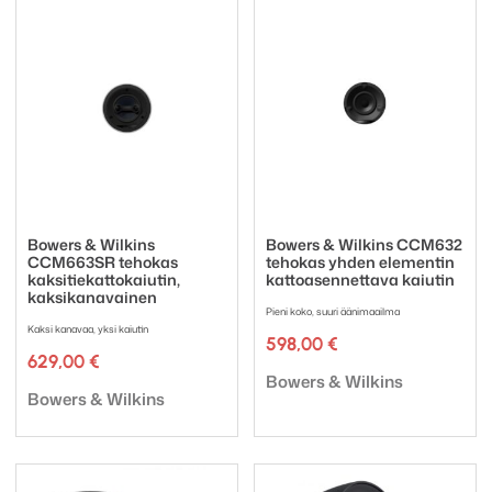
Bowers & Wilkins
Bowers & Wilkins CCM632
CCM663SR tehokas
tehokas yhden elementin
kaksitiekattokaiutin,
kattoasennettava kaiutin
kaksikanavainen
Pieni koko, suuri äänimaailma
Kaksi kanavaa, yksi kaiutin
598,00
€
629,00
€
Tuotemerkki:
Bowers & Wilkins
Tuotemerkki:
Bowers & Wilkins