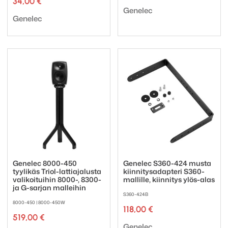
34,00
€
2,00 €
Tuotemerkki:
-
Genelec
Tuotemerkki:
Genelec
200,00 €
Genelec 8000-450
Genelec S360-424 musta
tyylikäs Triol-lattiajalusta
kiinnitysadapteri S360-
valikoituihin 8000-, 8300-
mallille, kiinnitys ylös-alas
ja G-sarjan malleihin
S360-424B
8000-450 | 8000-450W
118,00
€
519,00
€
Tuotemerkki:
Genelec