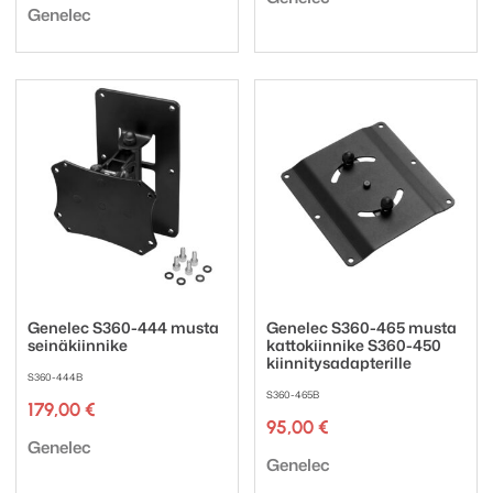
Tuotemerkki:
Genelec
Genelec S360-444 musta
Genelec S360-465 musta
seinäkiinnike
kattokiinnike S360-450
kiinnitysadapterille
S360-444B
S360-465B
179,00
€
95,00
€
Tuotemerkki:
Genelec
Tuotemerkki:
Genelec