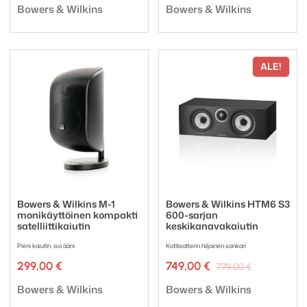
Tuotemerkki:
Tuotemerkki:
oli:
on:
Bowers & Wilkins
Bowers & Wilkins
298,00 €.
223,50 €.
ALE!
Bowers & Wilkins M-1
Bowers & Wilkins HTM6 S3
monikäyttöinen kompakti
600-sarjan
satelliittikaiutin
keskikanavakaiutin
Pieni kaiutin, iso ääni
Kotiteatterin hiljainen sankari
Alkuperäi
Nykyinen
299,00
€
749,00
€
779,00
€
hinta
hinta
Tuotemerkki:
Tuotemerkki:
oli:
on:
Bowers & Wilkins
Bowers & Wilkins
779,00 €.
749,00 €.