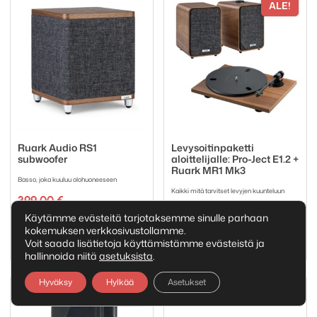
ALE!
Ruark Audio RS1
Levysoitinpaketti
subwoofer
aloittelijalle: Pro-Ject E1.2 +
Ruark MR1 Mk3
Basso, joka kuuluu olohuoneeseen
Kaikki mitä tarvitset levyjen kuunteluun
399,00
€
Alkuperäi
Nykyinen
827,00
€
868,00
€
Käytämme evästeitä tarjotaksemme sinulle parhaan
Tuotemerkki:
hinta
hinta
Ruark Audio
kokemuksen verkkosivustollamme.
Tuotemerkki:
oli:
on:
Pro-Ject
Ruark Audio
Voit saada lisätietoja käyttämistämme evästeistä ja
868,00 €.
827,00 €.
hallinnoida niitä
asetuksista
.
Hyväksy
Hylkää
Asetukset
ALE!