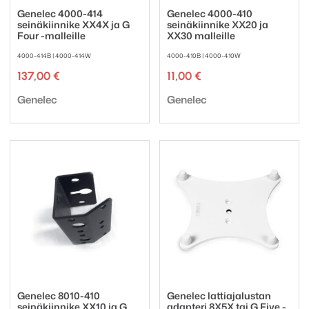
Genelec 4000-414
Genelec 4000-410
seinäkiinnike XX4X ja G
seinäkiinnike XX20 ja
Four -malleille
XX30 malleille
4000-414B | 4000-414W
4000-410B | 4000-410W
137,00
€
11,00
€
Tuotemerkki:
Tuotemerkki:
Genelec
Genelec
Genelec 8010-410
Genelec lattiajalustan
seinäkiinnike XX10 ja G
adapteri 8X5X tai G Five -