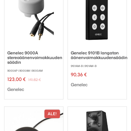
Genelec 9000A
Genelec 9101B langaton
stereoäänenvoimakkuuden
äänenvoimakkuudensäädin
säädin
9101AM-B | 9101AW-B
9000AP | 9000AW | 9000AM
90,36
€
Alkuperäinen
Nykyinen
123,00
€
141,82
€
Tuotemerkki:
hinta
hinta
Genelec
Tuotemerkki:
oli:
on:
Genelec
141,82 €.
123,00 €.
ALE!