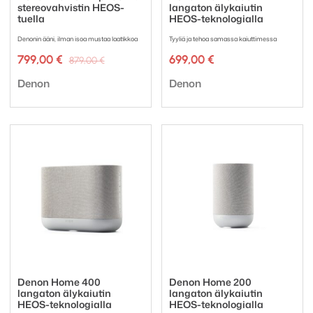
stereovahvistin HEOS-
langaton älykaiutin
tuella
HEOS-teknologialla
Denonin ääni, ilman isoa mustaa laatikkoa
Tyyliä ja tehoa samassa kaiuttimessa
Alkuperäinen
Nykyinen
799,00
€
699,00
€
879,00
€
hinta
hinta
Tuotemerkki:
Tuotemerkki:
oli:
on:
Denon
Denon
879,00 €.
799,00 €.
Denon Home 400
Denon Home 200
langaton älykaiutin
langaton älykaiutin
HEOS-teknologialla
HEOS-teknologialla