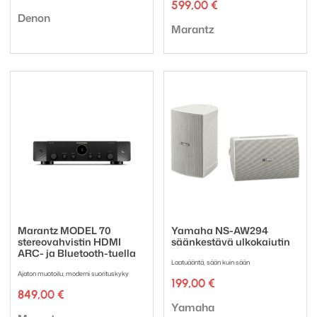
hinta
hinta
599,00
€
Tuotemerkki:
oli:
on:
Denon
Tuotemerkki:
1696,00 €.
1397,00 €.
Marantz
Marantz MODEL 70
Yamaha NS-AW294
stereovahvistin HDMI
säänkestävä ulkokaiutin
ARC- ja Bluetooth-tuella
Laatuääntä, sään kuin sään
Ajaton muotoilu, moderni suorituskyky
199,00
€
849,00
€
Tuotemerkki:
Yamaha
Tuotemerkki: