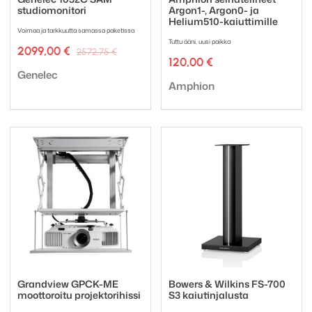
studiomonitori
Argon1-, Argon0- ja
Helium510-kaiuttimille
Voimaa ja tarkkuutta samassa paketissa
Tuttu ääni, uusi paikka
Alkuperäinen
Nykyinen
2099,00
€
2572,75
€
hinta
hinta
120,00
€
Tuotemerkki:
oli:
on:
Genelec
Tuotemerkki:
2572,75 €.
2099,00 €.
Amphion
Grandview GPCK-ME
Bowers & Wilkins FS-700
moottoroitu projektorihissi
S3 kaiutinjalusta