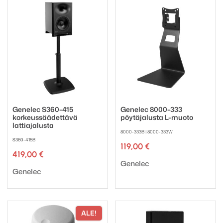
Genelec S360-415
Genelec 8000-333
korkeussäädettävä
pöytäjalusta L-muoto
lattiajalusta
8000-333B | 8000-333W
S360-415B
119,00
€
419,00
€
Tuotemerkki:
Genelec
Tuotemerkki:
Genelec
ALE!