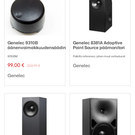
Genelec 9310B
Genelec 8381A Adaptive
äänenvoimakkuudensäädin
Point Source päämonitori
9310BM
Palkittu referenssi, johon muut vertautuvat
Tuotemerkki:
Alkuperäinen
Nykyinen
99,00
€
Genelec
102,91
€
hinta
hinta
Tuotemerkki:
oli:
on:
Genelec
102,91 €.
99,00 €.