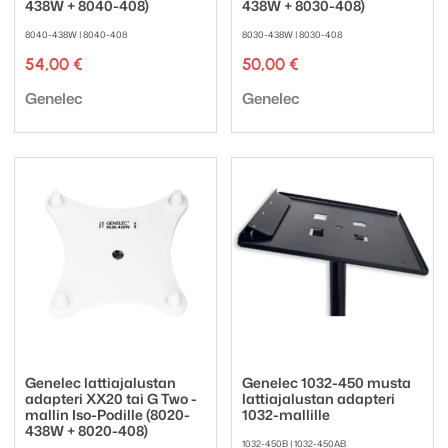
438W + 8040-408)
438W + 8030-408)
8040-438W | 8040-408
8030-438W | 8030-408
54,00
€
50,00
€
Tuotemerkki:
Tuotemerkki:
Genelec
Genelec
Genelec lattiajalustan
Genelec 1032-450 musta
adapteri XX20 tai G Two -
lattiajalustan adapteri
mallin Iso-Podille (8020-
1032-mallille
438W + 8020-408)
1032-450B | 1032-450AB