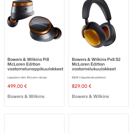
Bowers & Wilkins Pi8
Bowers & Wilkins Px8 S2
McLaren Edition
McLaren Edition
vastamelunappikuulokkeet
vastamelukuulokkeet
Lippulaiva-ääni. McLaren-design.
B&W:n lippulaivakuulokkeet
499,00
€
829,00
€
Tuotemerkki:
Tuotemerkki:
Bowers & Wilkins
Bowers & Wilkins