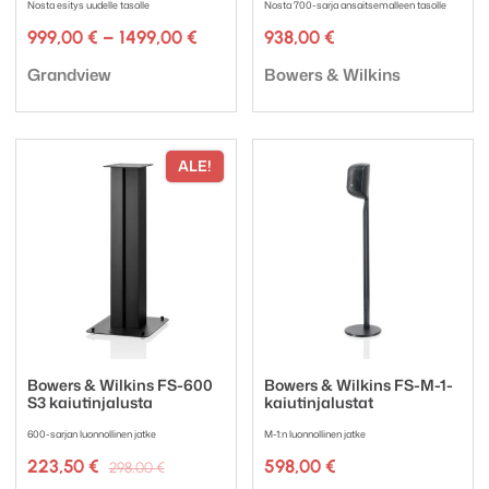
Nosta esitys uudelle tasolle
Nosta 700-sarja ansaitsemalleen tasolle
Hintaluokka:
999,00
€
–
1499,00
€
938,00
€
999,00 €
Tuotemerkki:
Tuotemerkki:
-
Grandview
Bowers & Wilkins
1499,00 €
ALE!
Bowers & Wilkins FS-600
Bowers & Wilkins FS-M-1-
S3 kaiutinjalusta
kaiutinjalustat
600-sarjan luonnollinen jatke
M-1:n luonnollinen jatke
Alkuperäinen
Nykyinen
223,50
€
598,00
€
298,00
€
hinta
hinta