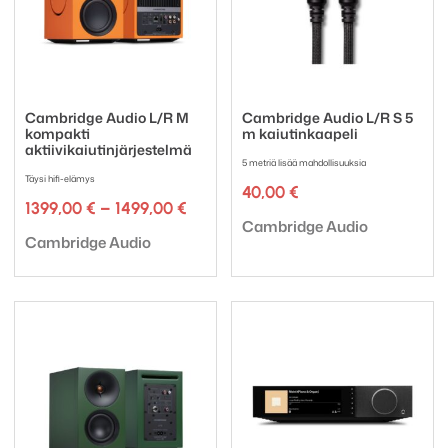
Cambridge Audio L/R M
Cambridge Audio L/R S 5
kompakti
m kaiutinkaapeli
aktiivikaiutinjärjestelmä
5 metriä lisää mahdollisuuksia
Täysi hifi-elämys
40,00
€
Hintaluokka:
1399,00
€
–
1499,00
€
Tuotemerkki:
1399,00 €
Cambridge Audio
Tuotemerkki:
-
Cambridge Audio
1499,00 €