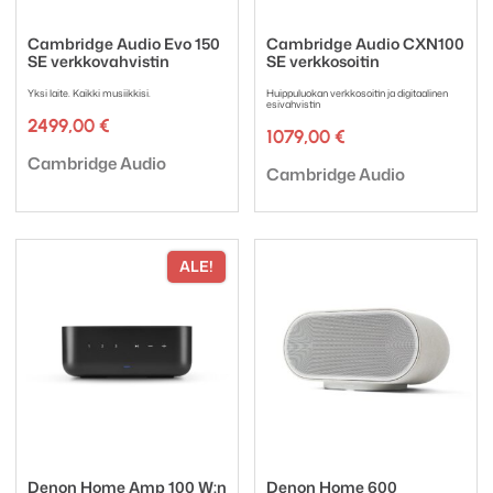
Cambridge Audio Evo 150
Cambridge Audio CXN100
SE verkkovahvistin
SE verkkosoitin
Yksi laite. Kaikki musiikkisi.
Huippuluokan verkkosoitin ja digitaalinen
esivahvistin
2499,00
€
1079,00
€
Tuotemerkki:
Cambridge Audio
Tuotemerkki:
Cambridge Audio
ALE!
Denon Home Amp 100 W:n
Denon Home 600