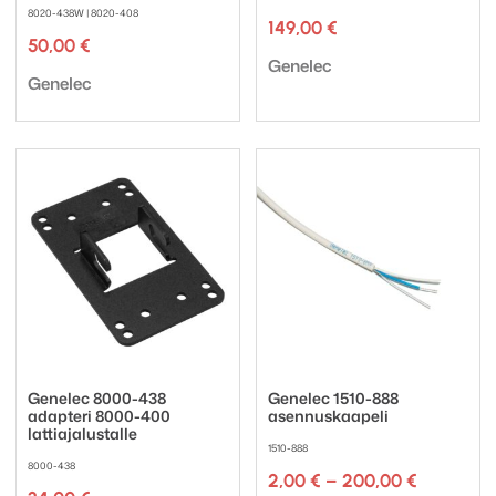
8020-438W | 8020-408
149,00
€
50,00
€
Tuotemerkki:
Genelec
Tuotemerkki:
Genelec
Genelec 8000-438
Genelec 1510-888
adapteri 8000-400
asennuskaapeli
lattiajalustalle
1510-888
8000-438
Hintaluok
2,00
€
–
200,00
€