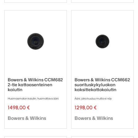
Bowers & Wilkins CCM682
Bowers & Wilkins CCM662
2-tie kattoasenteinen
suorituskykyluokan
kaiutin
kaksitiekattokaiutin
Huomaamaton kaiutin, huomattava ääni
Ääni, joka kuuluu mutta ei näy
1498,00
€
1298,00
€
Tuotemerkki:
Tuotemerkki:
Bowers & Wilkins
Bowers & Wilkins