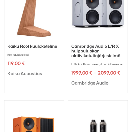
Kaiku Root kuuloketeline
Cambridge Audio L/R X
huippuluokan
Koti kuulokkeillesi
aktiivikaiutinjärjestelmä
119,00
€
Lattiakaiuttimen voima, ilman lattiakaiutinta
Tuotemerkki:
Hinta
1999,00
€
–
2099,00
€
Kaiku Acoustics
1999,
Tuotemerkki:
-
Cambridge Audio
2099