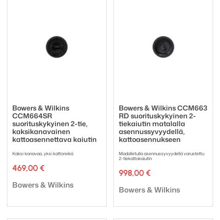
Bowers & Wilkins
Bowers & Wilkins CCM663
CCM664SR
RD suorituskykyinen 2-
suorituskykyinen 2-tie,
tiekaiutin matalalla
kaksikanavainen
asennussyvyydellä,
kattoasennettava kaiutin
kattoasennukseen
Kaksi kanavaa, yksi kattoreikä
Madalletulla asennussyvyydellä varustettu
2-tiekattokaiutin
469,00
€
998,00
€
Tuotemerkki:
Bowers & Wilkins
Tuotemerkki:
Bowers & Wilkins