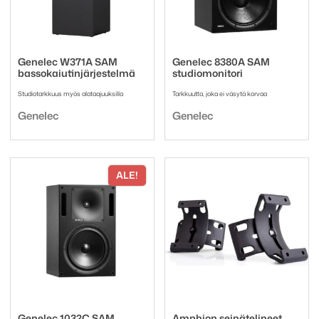
Genelec W371A SAM
Genelec 8380A SAM
bassokaiutinjärjestelmä
studiomonitori
Studiotarkkuus myös alataajuuksilla
Tarkkuutta, joka ei väsytä korvaa
Tuotemerkki:
Tuotemerkki:
Genelec
Genelec
ALE!
Genelec 1032C SAM
Amphion seinätelineet