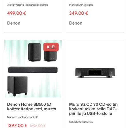
Aloita yhdestä, laajenna koko kotiin
Pieni kaiutin, iso ääni
499,00
€
349,00
€
Tuotemerkki:
Tuotemerkki:
Denon
Denon
ALE!
Denon Home SB550 5.1
Marantz CD 70 CD-soitin
kotiteatteripaketti, musta
korkealuokkaisella DAC-
piirillä ja USB-toistolla
Näppärä kotiteatteripaketti
Uudistettu klassikko
Alkuperäinen
Nykyinen
1397,00
€
1696,00
€