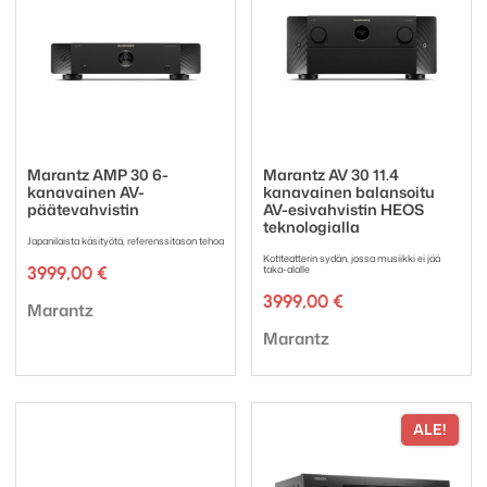
Marantz AMP 30 6-
Marantz AV 30 11.4
kanavainen AV-
kanavainen balansoitu
päätevahvistin
AV-esivahvistin HEOS
teknologialla
Japanilaista käsityötä, referenssitason tehoa
Kotiteatterin sydän, jossa musiikki ei jää
3999,00
€
taka-alalle
3999,00
€
Tuotemerkki:
Marantz
Tuotemerkki:
Marantz
ALE!