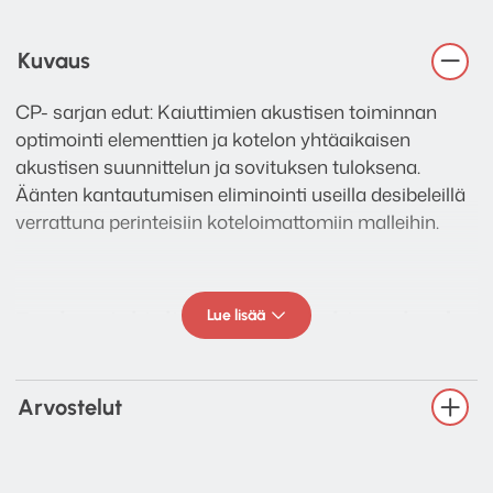
Kuvaus
CP- sarjan edut: Kaiuttimien akustisen toiminnan
optimointi elementtien ja kotelon yhtäaikaisen
akustisen suunnittelun ja sovituksen tuloksena.
Äänten kantautumisen eliminointi useilla desibeleillä
verrattuna perinteisiin koteloimattomiin malleihin.
Lue lisää
Englanninkielisen asennusohjeen löydät
dropbox linkin kautta
TÄÄLTÄ!
Arvostelut
Tekniset tiedot: