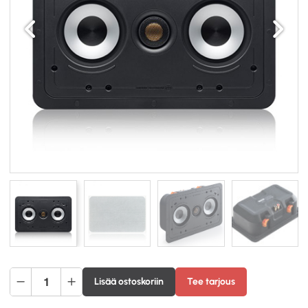
Edellinen
Seuraav
Monitor
Lisää ostoskoriin
Tee tarjous
Audio