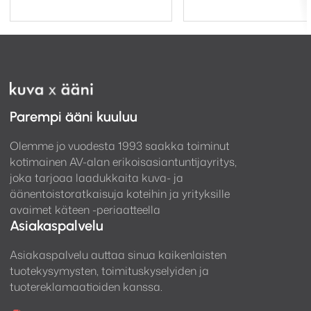
kiinnitys
Rakennusmateriaali: Mineral filled ABS, RoHS
compliant
Paino: 2.5 kg
Pre-Construction Bracket:
WB4LCR Pre-
Construction Bracket (Dark Brown)
Hinta/kpl
Parempi ääni kuuluu
Olemme jo vuodesta 1993 saakka toiminut
kotimainen AV-alan erikoisasiantuntijayritys,
joka tarjoaa laadukkaita kuva- ja
äänentoistoratkaisuja koteihin ja yrityksille
avaimet käteen -periaatteella
Asiakaspalvelu
Asiakaspalvelu auttaa sinua kaikenlaisten
tuotekysymysten, toimituskyselyiden ja
tuotereklamaatioiden kanssa.