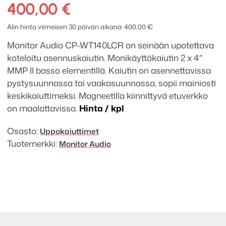
CP-
400,00
€
WT140LCR
koteloitu
Alin hinta viimeisen 30 päivän aikana:
400,00
€
uppokaiutin
Monitor Audio CP-WT140LCR on seinään upotettava
määrä
koteloitu asennuskaiutin. Monikäyttökaiutin 2 x 4″
MMP II basso elementillä. Kaiutin on asennettavissa
pystysuunnassa tai vaakasuunnassa, sopii mainiosti
keskikaiuttimeksi. Magneetilla kiinnittyvä etuverkko
on maalattavissa.
Hinta / kpl
Osasto:
Uppokaiuttimet
Tuotemerkki:
Monitor Audio