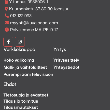
Y-tunnus 0936006-1
Kuurnankatu 37, 80130 Joensuu
013 122 993
myynti@kuvajaaani.com
Palvelemme MA-PE, 9-17
Kuva
Kuva
Verkkokauppa
Yritys
ja
ja
Koko valikoima
Yritysesittely
Ääni
Ääni
Malli- ja vaihtolaitteet
Yhteystiedot
Facebook
Instagram
Parempi ääni televisioon
Ehdot
Tietosuoja ja evästeet
Tilaus ja toimitus
Tilausmuutokset