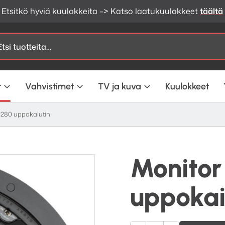
Etsitkö hyviä kuulokkeita –> Katso laatukuulokkeet
täältä
t
Vahvistimet
TV ja kuva
Kuulokkeet
C280 uppokaiutin
Monitor
uppokai