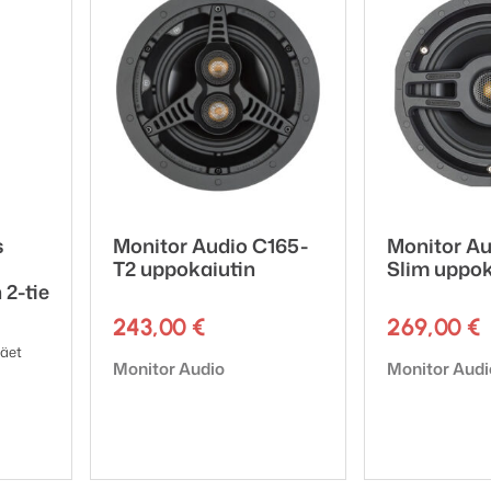
mm
ja: 247 mm
ön etuverkon ulkohalkaisija: 285 x 285 mm
ntoinen
Tri-Grip
dog kiinnitys
ineral filled ABS, RoHS compliant
cket:
CB8 Pre-Construction Bracket (Green)
s
Monitor Audio C165-
Monitor A
T2 uppokaiutin
Slim uppok
 2-tie
243,00
€
269,00
€
äet
Tuotemerkki:
Tuotemerkki:
Monitor Audio
Monitor Audi