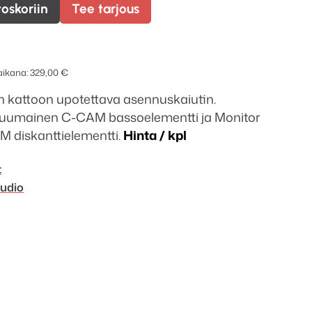
toskoriin
Tee tarjous
 aikana:
329,00
€
 kattoon upotettava asennuskaiutin.
-tuumainen C-CAM bassoelementti ja Monitor
 diskanttielementti.
Hinta / kpl
t
udio