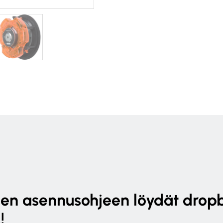
sen asennusohjeen löydät dropb
!