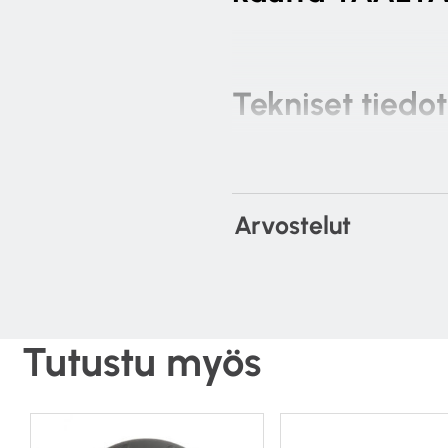
Tekniset tiedot
Taajuusvaste: 50 Hz –
Nominaali impedanssi
Herkkyys (1W@1M): 90
Arvostelut
Max SPL: 111.6 dBA
Power Handling (RMS)
Suositeltu vahvistinte
Elementti:
– 8″
C-CAM
kartio bas
Tutustu myös
– 1″
C-CAM
kääntyvä
k
Säädöt: HF Level Swit
Kokonaishalkaisija (m
Kokonaissyvyys (muka