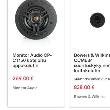
Asennussyvyys: 122 
Leikkausreiän halkaisi
Vapaavalintaisen neli
Kiinnitystyyppi: 3-ase
Rakennusmateriaali: M
Paino: 2.8 kg
Pre-Construction Bra
Hinta/kpl
Monitor Audio CP-
Bowers & Wilkin
CT150 koteloitu
CCM684
uppokaiutin
suorituskykyinen
kattokaiutin
269,00
€
Kuulet enemmän kuin n
838,00
€
Tuotemerkki:
Monitor Audio
Tuotemerkki:
Bowers & Wilkins