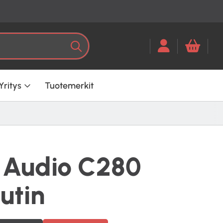
Kun tuloksia tulee, voit selata ni
Haku
Yritys
Tuotemerkit
 Audio C280
utin