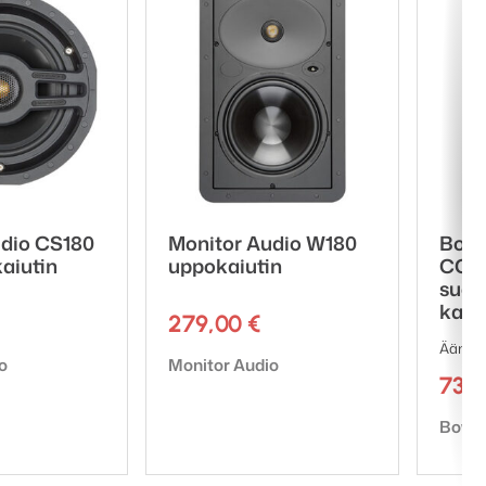
udio CS180
Monitor Audio W180
Bowe
aiutin
uppokaiutin
CCM
suor
katt
279,00
€
Ääni jo
Tuotemerkki:
o
Monitor Audio
738
Tuote
Bower