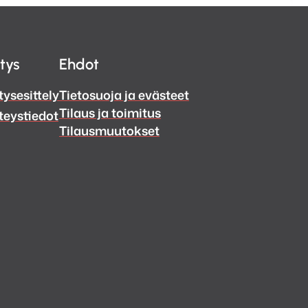
itys
Ehdot
tysesittely
Tietosuoja ja evästeet
Tilaus ja toimitus
teystiedot
Tilausmuutokset