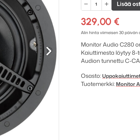
Monitor
Lisää os
Audio
C280
329,00
€
uppokaiutin
Alin hinta viimeisen 30 päivän
määrä
Seuraava
Monitor Audio C280 on
Kaiuttimesta löytyy 8
Audion tunnettu C-CAM
Osasto:
Uppokaiuttime
Tuotemerkki:
Monitor A