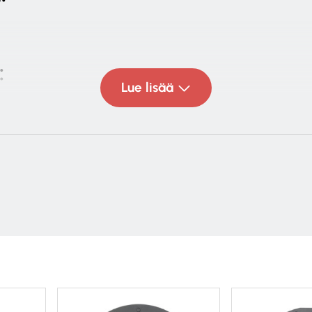
:
Lue lisää
 30 kHz
: 6 ohms
 dB
: 120 W
ho: 30 – 120 W
so elementti
ulta kupoli diskantti
ch (+3 dB / 0 dB / -3 dB), Boundary Compensation Swi
ukaanlukien etuverkko): 285 mm
anlukien etuverkko): 126 mm