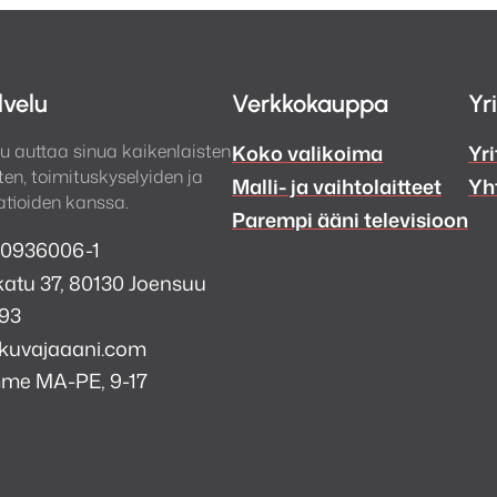
lvelu
Verkkokauppa
Yr
u auttaa sinua kaikenlaisten
Koko valikoima
Yri
en, toimituskyselyiden ja
Malli- ja vaihtolaitteet
Yh
tioiden kanssa.
Parempi ääni televisioon
 0936006-1
atu 37, 80130 Joensuu
993
kuvajaaani.com
mme MA-PE, 9-17
a