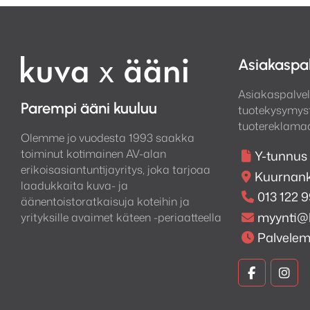
Asiakaspa
Asiakaspalvel
Parempi ääni kuuluu
tuotekysymyst
tuotereklamaa
Olemme jo vuodesta 1993 saakka
toiminut kotimainen AV-alan
Y-tunnus
erikoisasiantuntijayritys, joka tarjoaa
Kuurnank
laadukkaita kuva- ja
013 122 
äänentoistoratkaisuja koteihin ja
myynti@
yrityksille avaimet käteen -periaatteella
Palvele
Kuva
Kuv
ja
ja