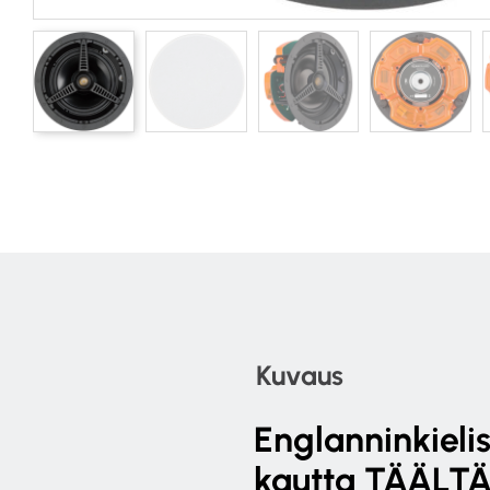
Kuvaus
Englanninkieli
kautta
TÄÄLTÄ