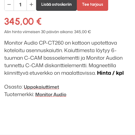
Monitor
Lisää ostoskoriin
Tee tarjous
Audio
CP-
345,00
€
CT260
koteloitu
Alin hinta viimeisen 30 päivän aikana:
345,00
€
uppokaiutin
Monitor Audio CP-CT260 on kattoon upotettava
määrä
koteloitu asennuskaiutin. Kaiuttimesta löytyy 6-
tuuman C-CAM bassoelementti ja Monitor Audion
tunnettu C-CAM diskanttielementti. Magneetilla
kiinnittyvä etuverkko on maalattavissa.
Hinta / kpl
Osasto:
Uppokaiuttimet
Tuotemerkki:
Monitor Audio