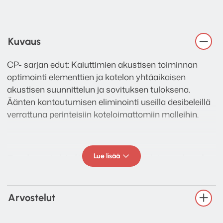
Kuvaus
CP- sarjan edut: Kaiuttimien akustisen toiminnan
optimointi elementtien ja kotelon yhtäaikaisen
akustisen suunnittelun ja sovituksen tuloksena.
Äänten kantautumisen eliminointi useilla desibeleillä
verrattuna perinteisiin koteloimattomiin malleihin.
Lue lisää
Englanninkielisen asennusohjeen löydät
dropbox linkin kautta
TÄÄLTÄ!
Arvostelut
Tekniset tiedot: