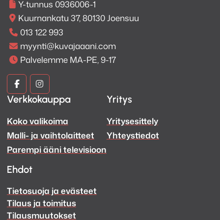
Y-tunnus 0936006-1
Kuurnankatu 37, 80130 Joensuu
013 122 993
myynti@kuvajaaani.com
Palvelemme MA-PE, 9-17
Kuva
Kuva
Verkkokauppa
Yritys
ja
ja
Koko valikoima
Yritysesittely
Ääni
Ääni
Malli- ja vaihtolaitteet
Yhteystiedot
Facebook
Instagram
Parempi ääni televisioon
Ehdot
Tietosuoja ja evästeet
Tilaus ja toimitus
Tilausmuutokset