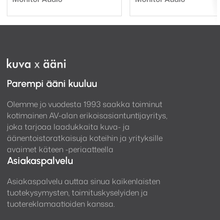
Leikkausreiän halkaisija: 244 mm
Vapaavalintaisen neliön etuverkon ulkohalkaisija:
285 x 285 mm
Kiinnitystyyppi: 3-asentoinen
Tri-Grip
dog
kiinnitys
Rakennusmateriaali: Mineral filled ABS, RoHS
compliant
Parempi ääni kuuluu
Paino: 2 kg
Pre-Construction Bracket:
CB8 Pre-
Olemme jo vuodesta 1993 saakka toiminut
Construction Bracket (Green)
kotimainen AV-alan erikoisasiantuntijayritys,
joka tarjoaa laadukkaita kuva- ja
Hinta/kpl
äänentoistoratkaisuja koteihin ja yrityksille
avaimet käteen -periaatteella
Asiakaspalvelu
Asiakaspalvelu auttaa sinua kaikenlaisten
tuotekysymysten, toimituskyselyiden ja
tuotereklamaatioiden kanssa.