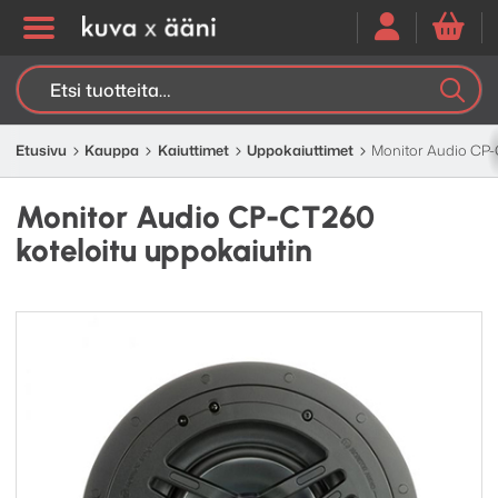
Etsi:
K
H
Etusivu
Kauppa
Kaiuttimet
Uppokaiuttimet
Monitor Audio CP-
Monitor Audio CP-CT260
koteloitu uppokaiutin