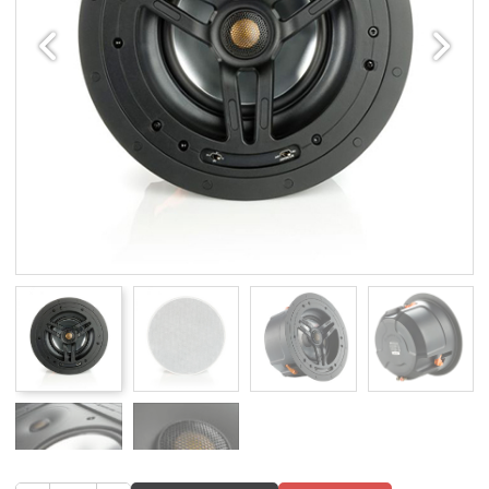
Edellinen
Seuraav