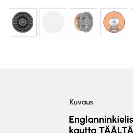
Kuvaus
Englanninkieli
kautta
TÄÄLTÄ