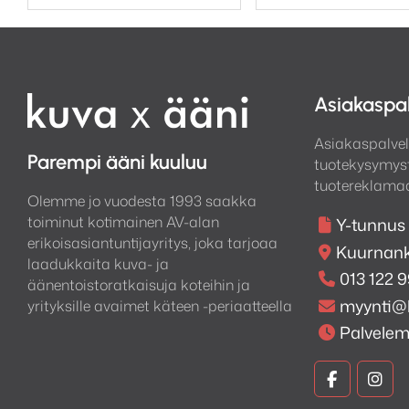
Asiakaspa
Asiakaspalvel
Parempi ääni kuuluu
tuotekysymyst
tuotereklamaa
Olemme jo vuodesta 1993 saakka
toiminut kotimainen AV-alan
Y-tunnus
erikoisasiantuntijayritys, joka tarjoaa
Kuurnank
laadukkaita kuva- ja
013 122 
äänentoistoratkaisuja koteihin ja
myynti@
yrityksille avaimet käteen -periaatteella
Palvele
Kuva
Kuv