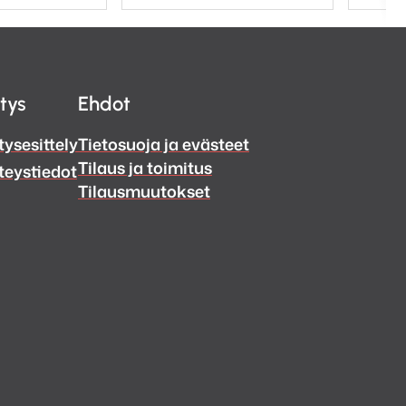
itys
Ehdot
tysesittely
Tietosuoja ja evästeet
Tilaus ja toimitus
teystiedot
Tilausmuutokset