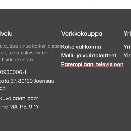
lvelu
Verkkokauppa
Yr
u auttaa sinua kaikenlaisten
Koko valikoima
Yri
en, toimituskyselyiden ja
Malli- ja vaihtolaitteet
Yh
tioiden kanssa.
Parempi ääni televisioon
 0936006-1
atu 37, 80130 Joensuu
993
kuvajaaani.com
mme MA-PE, 9-17
a