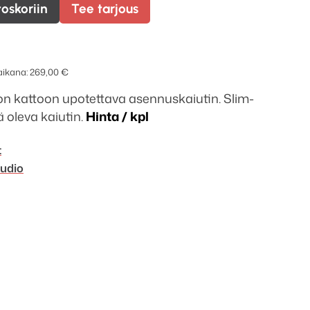
toskoriin
Tee tarjous
 aikana:
269,00
€
n kattoon upotettava asennuskaiutin. Slim-
lä oleva kaiutin.
Hinta / kpl
t
udio