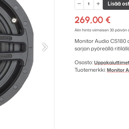
Monitor
Lisää os
Audio
CS180
269,00
€
Slim
Alin hinta viimeisen 30 päivän
uppokaiutin
Seuraava
määrä
Monitor Audio CS180 o
sarjan pyöreällä ritiläl
Osasto:
Uppokaiuttime
Tuotemerkki:
Monitor A