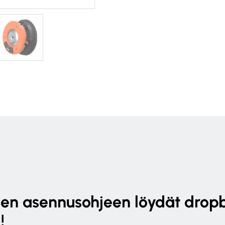
sen asennusohjeen löydät dropb
!