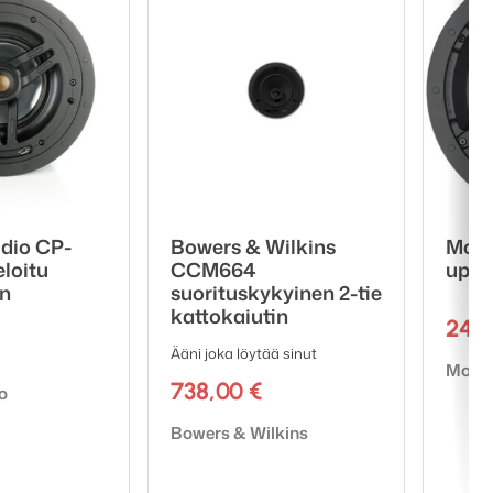
dio CP-
Bowers & Wilkins
Moni
loitu
CCM664
uppo
in
suorituskykyinen 2-tie
kattokaiutin
243
Ääni joka löytää sinut
Tuote
Monit
738,00
€
o
Tuotemerkki:
Bowers & Wilkins