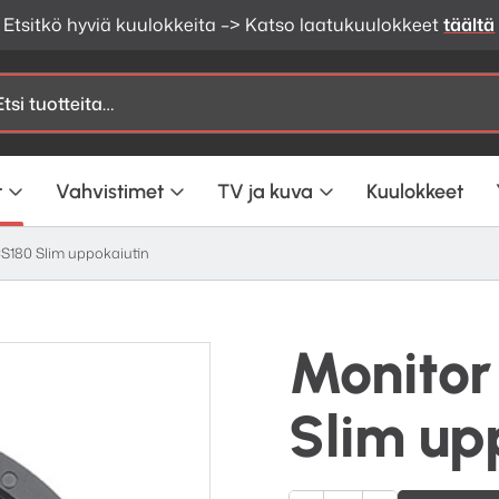
Etsitkö hyviä kuulokkeita –> Katso laatukuulokkeet
täältä
t
Vahvistimet
TV ja kuva
Kuulokkeet
S180 Slim uppokaiutin
Monitor
Slim up