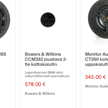
ntoinen
Tri-Grip
dog kiinnitys
ineral filled ABS, RoHS compliant
cket:
CB6 Pre-Construction Bracket (Purple)
265
Bowers & Wilkins
Monitor Au
CCM382 joustava 2-
CT260 kote
tie kattokaiutin
uppokaiut
Legendaarinen B&W-ääni,
näkymättömästi asennettuna
345,00
€
578,00
€
Tuotemerkki:
Monitor Audi
Tuotemerkki:
Bowers & Wilkins