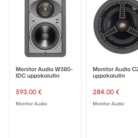
Kiinnitystyyppi: 3-ase
Rakennusmateriaali: M
Paino: 2.72 kg
Pre-Construction Bra
Hinta/kpl
Monitor Audio W380-
Monitor Audio C
IDC uppokaiutin
uppokaiutin
593,00
€
284,00
€
Tuotemerkki:
Tuotemerkki:
Monitor Audio
Monitor Audio