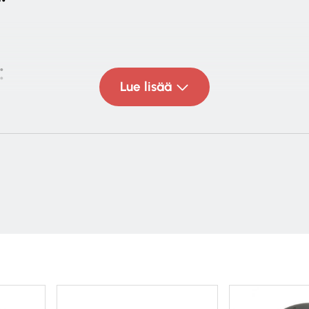
:
Lue lisää
 30 kHz
: 6 ohms
 dB
: 120 W
ho: 30 – 120 W
asso elementti
kääntyvä
kulta kupoli diskantti
ukaanlukien etuverkko):
251.7 mm
mm
ja: 213 mm