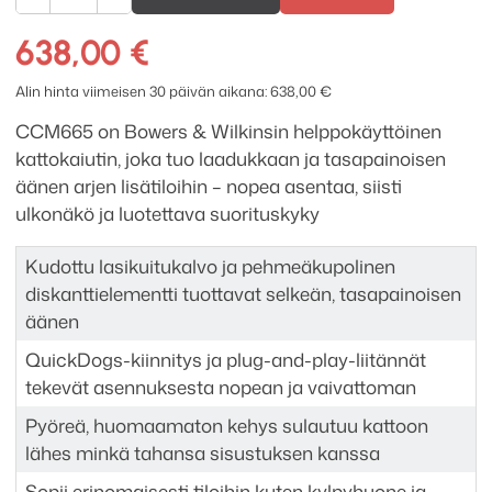
&
Wilkins
638,00
€
CCM665
suorituskykyinen
Alin hinta viimeisen 30 päivän aikana:
638,00
€
2-
CCM665 on Bowers & Wilkinsin helppokäyttöinen
tie
kattokaiutin, joka tuo laadukkaan ja tasapainoisen
kattokaiutin
äänen arjen lisätiloihin – nopea asentaa, siisti
määrä
ulkonäkö ja luotettava suorituskyky
Kudottu lasikuitukalvo ja pehmeäkupolinen
diskanttielementti tuottavat selkeän, tasapainoisen
äänen
QuickDogs-kiinnitys ja plug-and-play-liitännät
tekevät asennuksesta nopean ja vaivattoman
Pyöreä, huomaamaton kehys sulautuu kattoon
lähes minkä tahansa sisustuksen kanssa
Sopii erinomaisesti tiloihin kuten kylpyhuone ja