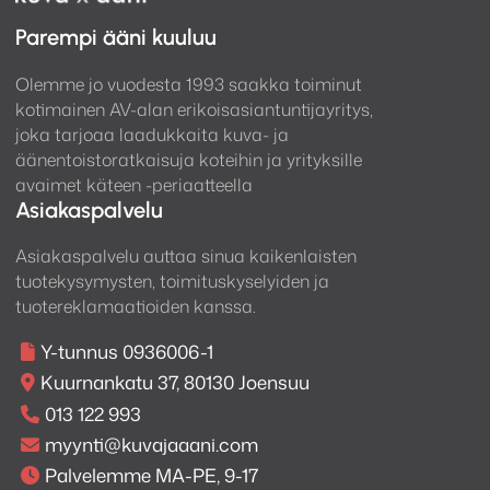
Parempi ääni kuuluu
Olemme jo vuodesta 1993 saakka toiminut
kotimainen AV-alan erikoisasiantuntijayritys,
joka tarjoaa laadukkaita kuva- ja
äänentoistoratkaisuja koteihin ja yrityksille
avaimet käteen -periaatteella
Asiakaspalvelu
Asiakaspalvelu auttaa sinua kaikenlaisten
tuotekysymysten, toimituskyselyiden ja
tuotereklamaatioiden kanssa.
Y-tunnus 0936006-1
Kuurnankatu 37, 80130 Joensuu
013 122 993
myynti@kuvajaaani.com
Palvelemme MA-PE, 9-17