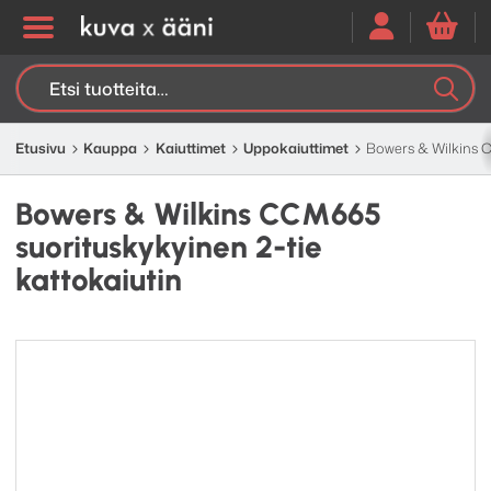
Etsi:
K
H
Etusivu
Kauppa
Kaiuttimet
Uppokaiuttimet
Bowers & Wilkins C
Bowers & Wilkins CCM665
suorituskykyinen 2-tie
kattokaiutin