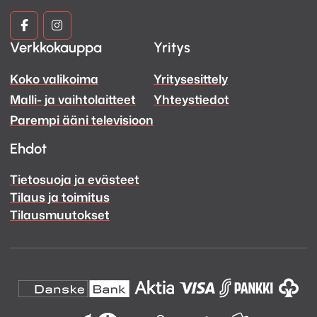
Kuva
Kuva
Verkkokauppa
Yritys
ja
ja
Koko valikoima
Yritysesittely
Ääni
Ääni
Malli- ja vaihtolaitteet
Yhteystiedot
Facebook
Instagram
Parempi ääni televisioon
Ehdot
Tietosuoja ja evästeet
Tilaus ja toimitus
Tilausmuutokset