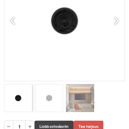
Edellinen
Seuraav
Bowers
Lisää ostoskoriin
Tee tarjous