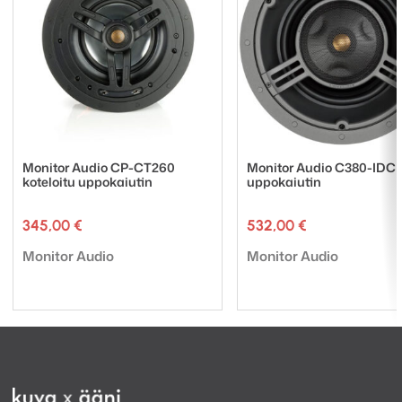
Monitor Audio CP-CT260
Monitor Audio C380-IDC
koteloitu uppokaiutin
uppokaiutin
345,00
€
532,00
€
Tuotemerkki:
Tuotemerkki:
Monitor Audio
Monitor Audio