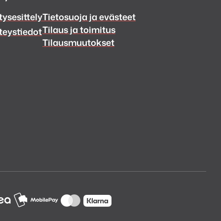
tysesittely
Tietosuoja ja evästeet
Tilaus ja toimitus
teystiedot
Tilausmuutokset