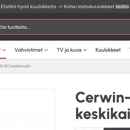
Etsitkö hyviä kuulokkeita –> Katso laatukuulokkeet
täältä
t
Vahvistimet
TV ja kuva
Kuulokkeet
S-6C keskikaiutin
Cerwin
keskikai