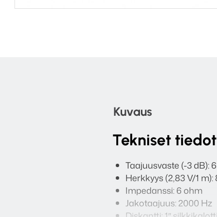
Kuvaus
Tekniset tiedot
Taajuusvaste (-3 dB): 
Herkkyys (2,83 V/1 m):
Impedanssi: 6 ohm
Jakotaajuus: 2000 Hz
Diskantti: 1″ silkkikalott