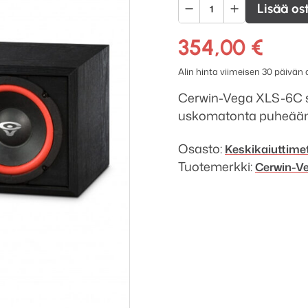
Cerwin-
Lisää os
Vega!
XLS-
354,00
€
6C
Alin hinta viimeisen 30 päivän
keskikaiutin
määrä
Cerwin-Vega XLS-6C suu
uskomatonta puheääne
Osasto:
Keskikaiuttime
Tuotemerkki:
Cerwin-V