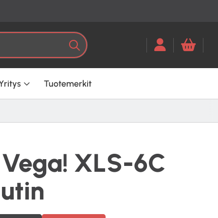
Kun tuloksia tulee, voit selata ni
Haku
Yritys
Tuotemerkit
-Vega! XLS-6C
utin