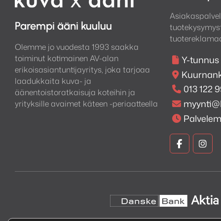
Asiakaspalvel
Parempi ääni kuuluu
tuotekysymyst
tuotereklamaa
Olemme jo vuodesta 1993 saakka
toiminut kotimainen AV-alan
Y-tunnus
erikoisasiantuntijayritys, joka tarjoaa
Kuurnank
laadukkaita kuva- ja
013 122 
äänentoistoratkaisuja koteihin ja
myynti@
yrityksille avaimet käteen -periaatteella
Palvele
Kuva
Kuv
ja
ja
Ääni
Ään
Faceboo
Ins