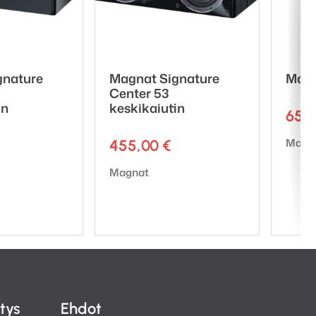
gnature
Magnat Signature
Magn
Center 53
in
keskikaiutin
657
Tuote
Magn
455,00
€
Tuotemerkki:
Magnat
itys
Ehdot