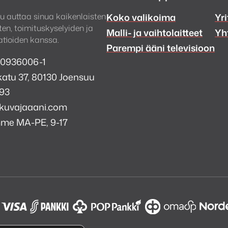
u auttaa sinua kaikenlaisten
Koko valikoima
Yri
en, toimituskyselyiden ja
Malli- ja vaihtolaitteet
Yh
tioiden kanssa.
Parempi ääni televisioon
 0936006-1
atu 37, 80130 Joensuu
993
kuvajaaani.com
mme MA-PE, 9-17
a
i
k
tagram