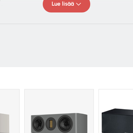
Lue lisää
.5″
orefleksi
 x 580 x 260 mm