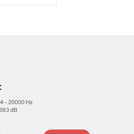
:
64 – 20000 Hz
 89.3 dB
i