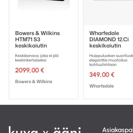
Bowers & Wilkins
Wharfedale
HTM71 S3
DIAMOND 12.Ci
keskikaiutin
keskikaiutin
Keskikanava, joka ei jää
Huippuluokan suoritusk
keskinkertaiseksi
eleganttia muotoilua
kohtuuhintaan
2099,00
€
349,00
€
Tuotemerkki:
Bowers & Wilkins
Tuotemerkki:
Wharfedale
Asiakaspa