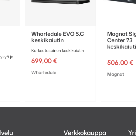
Wharfedale EVO 5.C
Magnat Si
keskikaiutin
Center 73
keskikaiut
Korkeatasoinen keskikaiutin
ykyä ja
699,00
€
506,00
€
Tuotemerkki:
Wharfedale
Tuotemerkki:
Magnat
lvelu
Verkkokauppa
Yr