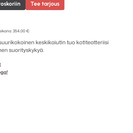
toskoriin
Tee tarjous
 aikana:
354,00
€
rikokoinen keskikaiutin tuo kotiteatteriisi
n suorityskykyä.
t
ega!