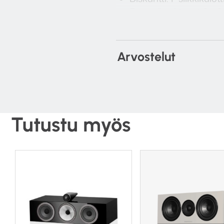
Basso/keskiääni: 2 x 6
Toimintaperiaate: bass
Mitat (K x L x S): 205
Paino: 10.4 kg
Arvostelut
Tutustu myös