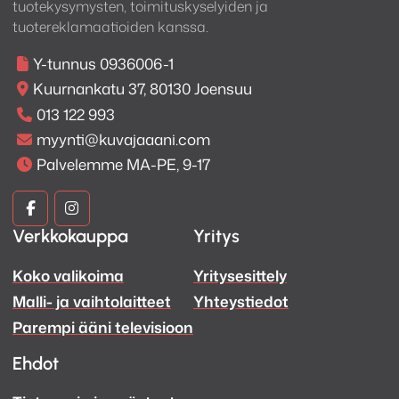
tuotekysymysten, toimituskyselyiden ja
tuotereklamaatioiden kanssa.
Y-tunnus 0936006-1
Kuurnankatu 37, 80130 Joensuu
013 122 993
myynti@kuvajaaani.com
Palvelemme MA-PE, 9-17
Kuva
Kuva
Verkkokauppa
Yritys
ja
ja
Koko valikoima
Yritysesittely
Ääni
Ääni
Malli- ja vaihtolaitteet
Yhteystiedot
Facebook
Instagram
Parempi ääni televisioon
Ehdot