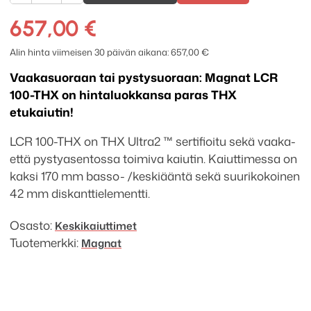
LCR
100-
657,00
€
thx
määrä
Alin hinta viimeisen 30 päivän aikana:
657,00
€
Vaakasuoraan tai pystysuoraan: Magnat LCR
100-THX on hintaluokkansa paras THX
etukaiutin!
LCR 100-THX on THX Ultra2 ™ sertifioitu sekä vaaka-
että pystyasentossa toimiva kaiutin. Kaiuttimessa on
kaksi 170 mm basso- /keskiääntä sekä suurikokoinen
42 mm diskanttielementti.
Osasto:
Keskikaiuttimet
Tuotemerkki:
Magnat