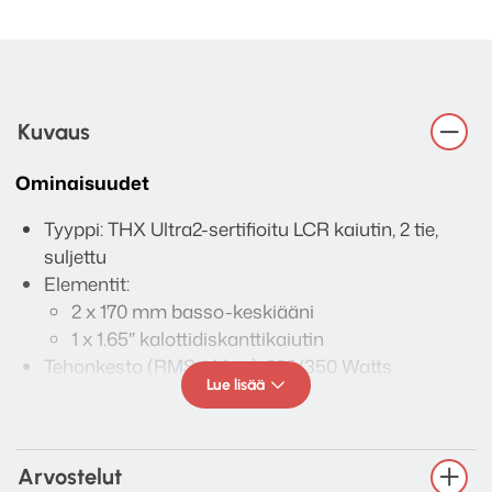
Kuvaus
Ominaisuudet
Tyyppi: THX Ultra2-sertifioitu LCR kaiutin, 2 tie,
suljettu
Elementit:
2 x 170 mm basso-keskiääni
1 x 1.65″ kalottidiskanttikaiutin
Tehonkesto (RMS / Max.): 220/350 Watts
Lue lisää
Herkkyys (2.8V / 1 m): 93 dB
Impedanssi: 4-8 ohmia
Taajuusvaste: 80 – 27.000 Hz
Jakotaajuus: 1.550 Hz
Arvostelut