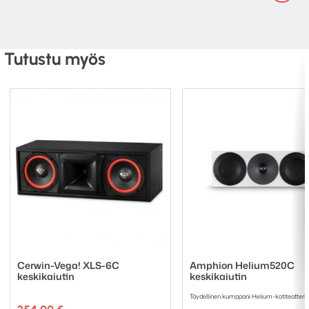
Suositeltava Vahvistinteho: > 50 Watts
Mitat (L x K x S): 280 x 520 x 188 mm
Paino: 12,5 kg
Tutustu myös
Cerwin-Vega! XLS-6C
Amphion Helium520C
keskikaiutin
keskikaiutin
Täydellinen kumppani Helium-kotiteatteriis