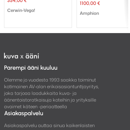
354,00
€
1100,00
€
Tuotemerkki:
Cerwin-Vega!
Tuotemerkki:
Amphion
Parempi ääni kuuluu
Olemme jo vuodesta 1993 saakka toiminut
kotimainen AV-alan erikoisasiantuntijayritys,
joka tarjoaa laadukkaita kuva- ja
äänentoistoratkaisuja koteihin ja yrityksille
avaimet käteen -periaatteella
Asiakaspalvelu
Asiakaspalvelu auttaa sinua kaikenlaisten