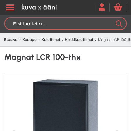
Etsi:
K
H
Etusivu
Kauppa
Kaiuttimet
Keskikaiuttimet
Magnat LCR 100-t
Magnat LCR 100-thx
Edellinen
Seuraav