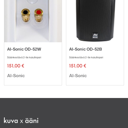
AI-Sonic OD-52W
AI-Sonic OD-52B
Säänkestävä 2-tie kaiutinpari
Säänkestävä 2-tie kaiutinpari
151,00
€
151,00
€
Tuotemerkki:
Tuotemerkki:
AI-Sonic
AI-Sonic