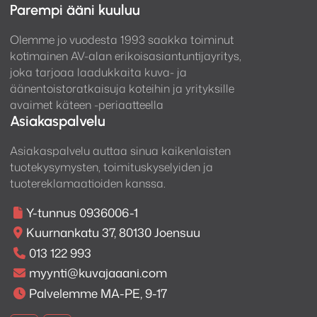
Parempi ääni kuuluu
Olemme jo vuodesta 1993 saakka toiminut
kotimainen AV-alan erikoisasiantuntijayritys,
joka tarjoaa laadukkaita kuva- ja
äänentoistoratkaisuja koteihin ja yrityksille
avaimet käteen -periaatteella
Asiakaspalvelu
Asiakaspalvelu auttaa sinua kaikenlaisten
tuotekysymysten, toimituskyselyiden ja
tuotereklamaatioiden kanssa.
Y-tunnus 0936006-1
Kuurnankatu 37, 80130 Joensuu
013 122 993
myynti@kuvajaaani.com
Palvelemme MA-PE, 9-17