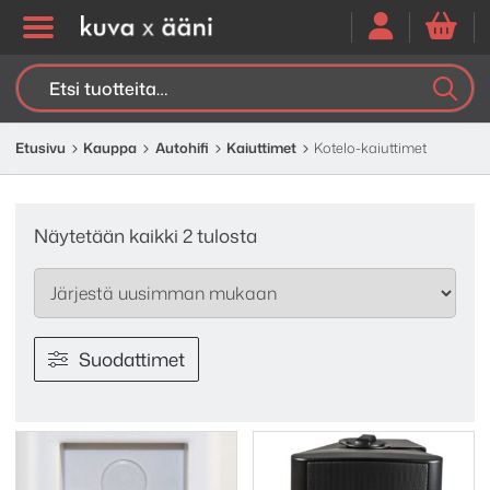
Etsi:
K
H
Etusivu
Kauppa
Autohifi
Kaiuttimet
Kotelo-kaiuttimet
Sorted
Näytetään kaikki 2 tulosta
by
latest
Suodattimet