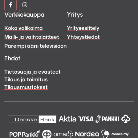
Kuva
Kuva
Verkkokauppa
Yritys
ja
ja
Koko valikoima
Yritysesittely
Ääni
Ääni
Malli- ja vaihtolaitteet
Yhteystiedot
Facebook
Instagram
Parempi ääni televisioon
Ehdot
Tietosuoja ja evästeet
Tilaus ja toimitus
Tilausmuutokset