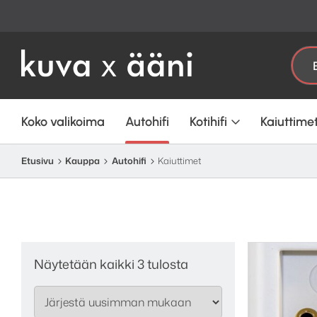
Etsi:
Koko valikoima
Autohifi
Kotihifi
Kaiuttime
Etusivu
Kauppa
Autohifi
Kaiuttimet
Sorted
Näytetään kaikki 3 tulosta
by
latest