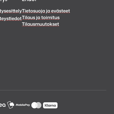
tysesittely
Tietosuoja ja evästeet
Tilaus ja toimitus
teystiedot
Tilausmuutokset