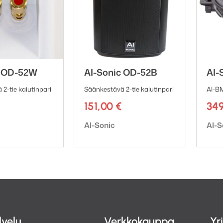
c OD-52W
AI-Sonic OD-52B
AI-
2-tie kaiutinpari
Säänkestävä 2-tie kaiutinpari
AI-
151,00
€
34
ki:
Tuotemerkki:
Tuot
AI-Sonic
AI-S
lvelu
Verkkokauppa
Yr