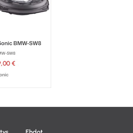
Sonic BMW-SW8
BMW-SW8
9,00
€
emerkki:
onic
itys
Ehdot