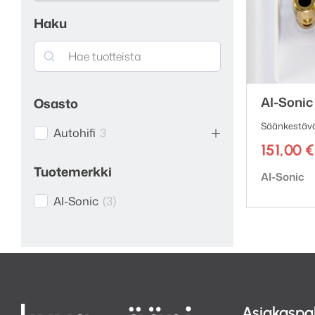
Haku
Search
AI-Soni
Osasto
Säänkestävä 
Autohifi
3
151,00
€
Tuotemerkki
Tuotemerk
AI-Sonic
AI-Sonic
(
3
)
Asiakaspa