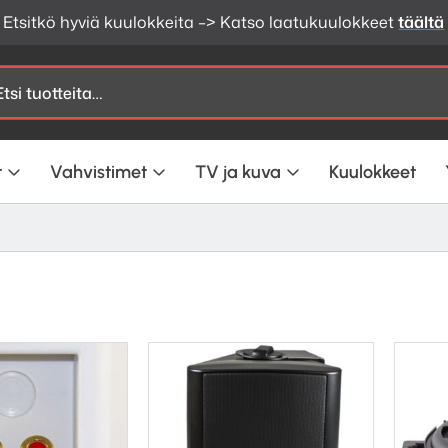
Etsitkö hyviä kuulokkeita –> Katso laatukuulokkeet
täältä
t
Vahvistimet
TV ja kuva
Kuulokkeet