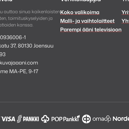
u auttaa sinua kaikenlaisten
Koko valikoima
Yri
en, toimituskyselyiden ja
Malli- ja vaihtolaitteet
Yh
tioiden kanssa.
Parempi ääni televisioon
 0936006-1
atu 37, 80130 Joensuu
993
kuvajaaani.com
mme MA-PE, 9-17
a
i
k
tagram