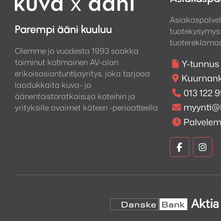
Asiakaspalvel
Parempi ääni kuuluu
tuotekysymyst
tuotereklamaa
Olemme jo vuodesta 1993 saakka
toiminut kotimainen AV-alan
Y-tunnus
erikoisasiantuntijayritys, joka tarjoaa
Kuurnank
laadukkaita kuva- ja
013 122 
äänentoistoratkaisuja koteihin ja
myynti@
yrityksille avaimet käteen -periaatteella
Palvele
Kuva
Kuv
ja
ja
Ääni
Ään
Faceboo
Ins