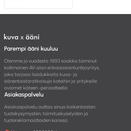
Parempi ääni kuuluu
Olemme jo vuodesta 1993 saakka toiminut
kotimainen AV-alan erikoisasiantuntijayritys,
joka tarjoaa laadukkaita kuva- ja
äänentoistoratkaisuja koteihin ja yrityksille
avaimet käteen -periaatteella
Asiakaspalvelu
Asiakaspalvelu auttaa sinua kaikenlaisten
tuotekysymysten, toimituskyselyiden ja
tuotereklamaatioiden kanssa.