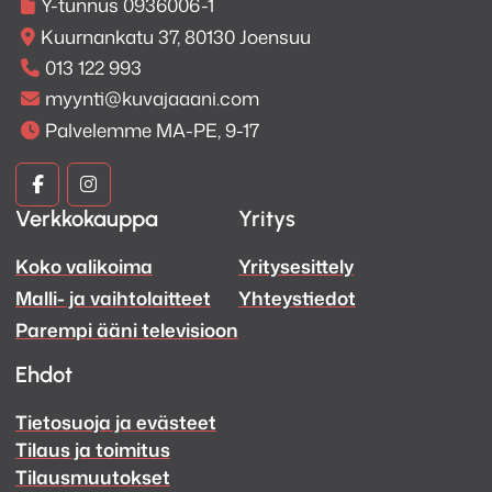
Y-tunnus 0936006-1
Kuurnankatu 37, 80130 Joensuu
013 122 993
myynti@kuvajaaani.com
Palvelemme MA-PE, 9-17
Kuva
Kuva
Verkkokauppa
Yritys
ja
ja
Koko valikoima
Yritysesittely
Ääni
Ääni
Malli- ja vaihtolaitteet
Yhteystiedot
Facebook
Instagram
Parempi ääni televisioon
Ehdot
Tietosuoja ja evästeet
Tilaus ja toimitus
Tilausmuutokset