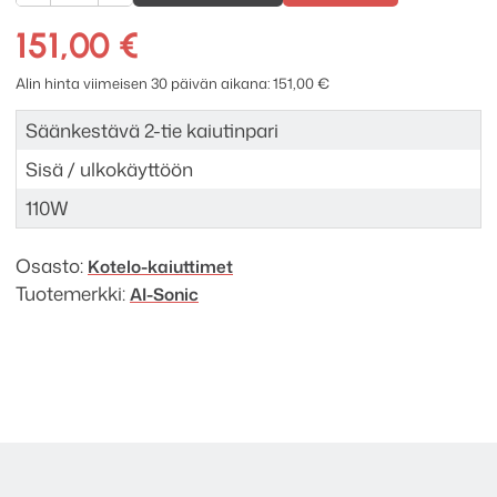
Sonic
OD-
151,00
€
52B
määrä
Alin hinta viimeisen 30 päivän aikana:
151,00
€
Säänkestävä 2-tie kaiutinpari
Sisä / ulkokäyttöön
110W
Osasto:
Kotelo-kaiuttimet
Tuotemerkki:
AI-Sonic