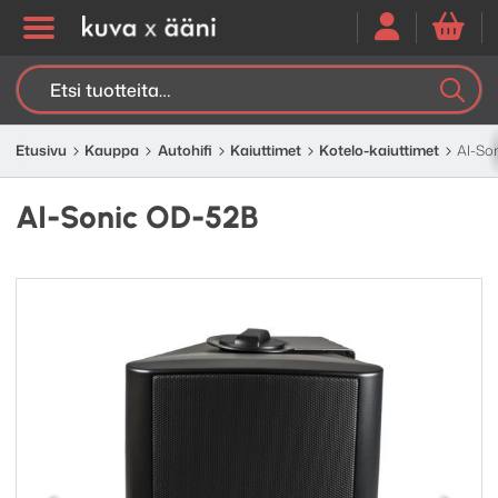
Etsi:
K
H
Etusivu
Kauppa
Autohifi
Kaiuttimet
Kotelo-kaiuttimet
AI-So
AI-Sonic OD-52B
Edellinen
Seuraav