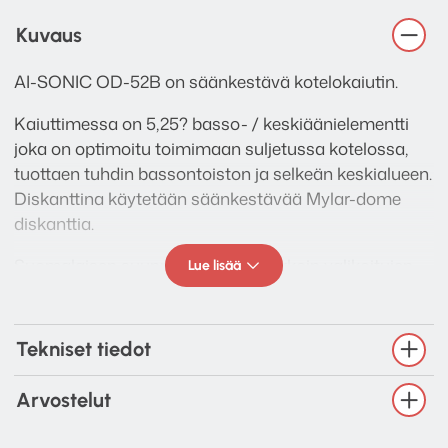
Kuvaus
AI-SONIC OD-52B on säänkestävä kotelokaiutin.
Kaiuttimessa on 5,25? basso- / keskiäänielementti
joka on optimoitu toimimaan suljetussa kotelossa,
tuottaen tuhdin bassontoiston ja selkeän keskialueen.
Diskanttina käytetään säänkestävää Mylar-dome
diskanttia.
Suomalaisen suunnittelutyön ja tarkoin valikoitujen
Lue lisää
komponenttien ansiosta näiden kaiuttimien
äänenlaatu hakee vertaistaan hintaluokassaan.
Tekniset tiedot
OD52 on hyvä vaihtoehto veneisiin, terasseille,
julkisiin tiloihin ja kaiutin soveltuu niin ulko- kuin
Arvostelut
sisäkäyttöön, tai vaikkapa saunaan. Vesitiivis ABS-
kotelo toimitetaan asennustarvikkeiden ja