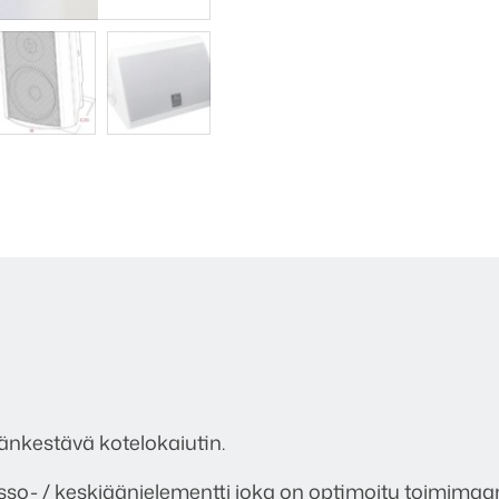
kestävä kotelokaiutin.
so- / keskiäänielementti joka on optimoitu toimimaan