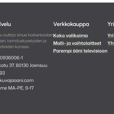
lvelu
Verkkokauppa
Yr
u auttaa sinua kaikenlaisten
Koko valikoima
Yri
en, toimituskyselyiden ja
Malli- ja vaihtolaitteet
Yh
tioiden kanssa.
Parempi ääni televisioon
 0936006-1
atu 37, 80130 Joensuu
993
kuvajaaani.com
mme MA-PE, 9-17
a