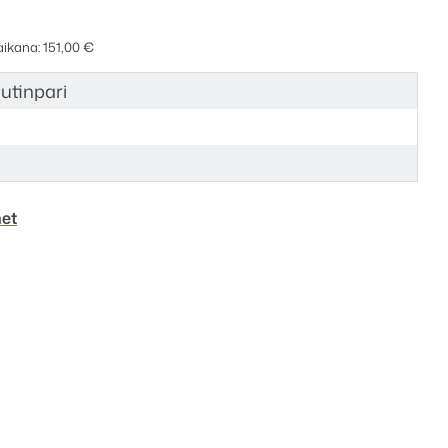
 aikana:
151,00
€
utinpari
met