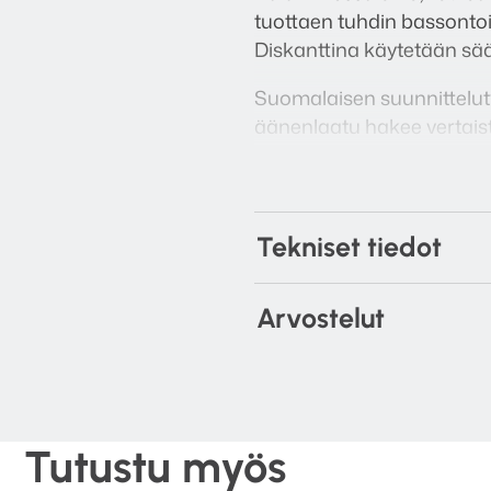
tuottaen tuhdin bassontoi
Diskanttina käytetään sä
Suomalaisen suunnitteluty
äänenlaatu hakee vertais
OD-52W on hyvä vaihtoehto v
sisäkäyttöön, tai vaikkap
suojaritilöiden kanssa. Lo
Tekniset tiedot
asentoon sen mukaan miten
Arvostelut
Tutustu myös