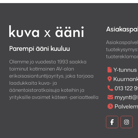
Asiakaspa
Asiakaspalvel
Parempi ääni kuuluu
tuotekysymyst
tuotereklamaa
Olemme jo vuodesta 1993 saakka
toiminut kotimainen AV-alan
Y-tunnus
erikoisasiantuntijayritys, joka tarjoaa
Kuurnank
laadukkaita kuva- ja
013 122 
äänentoistoratkaisuja koteihin ja
myynti@
yrityksille avaimet käteen -periaatteella
Palvele
Kuva
Kuv
ja
ja