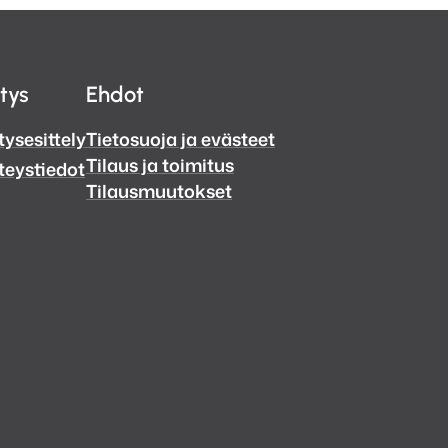
itys
Ehdot
tysesittely
Tietosuoja ja evästeet
Tilaus ja toimitus
teystiedot
Tilausmuutokset