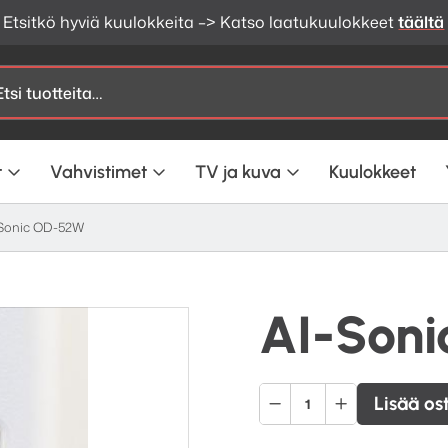
Etsitkö hyviä kuulokkeita –> Katso laatukuulokkeet
täältä
t
Vahvistimet
TV ja kuva
Kuulokkeet
-Sonic OD-52W
AI-Son
AI-
Lisää os
Sonic