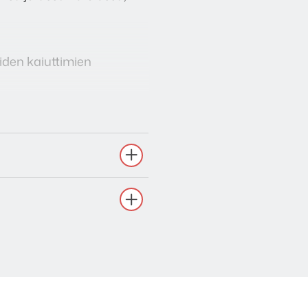
iden kaiuttimien
ltuu niin ulko- kuin
arvikkeiden ja
imata logotarran oikeaan
atta paikoilleen.