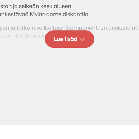
ston ja selkeän keskialueen.
änkestävää Mylar-dome diskanttia.
ön ja tarkoin valikoitujen komponenttien ansiosta nä
taan hintaluokassaan.
Lue lisää
eneisiin, terasseille, julkisiin tiloihin ja kaiutin sove
a saunaan. Vesitiivis ABS-kotelo toimitetaan asennust
got ovat erillisinä tarroina pakkauksessa, näin voit li
 asennat kaiuttimet, tai jättää halutessasi ne laittam