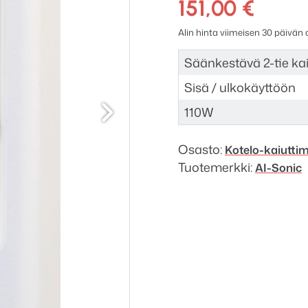
OD-
151,00
€
52W
Alin hinta viimeisen 30 päivän
määrä
Säänkestävä 2-tie kai
Sisä / ulkokäyttöön
Seuraava
110W
Osasto:
Kotelo-kaiutti
Tuotemerkki:
AI-Sonic