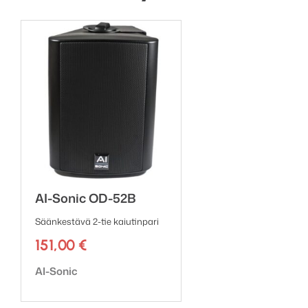
AI-Sonic OD-52B
Säänkestävä 2-tie kaiutinpari
151,00
€
Tuotemerkki:
AI-Sonic