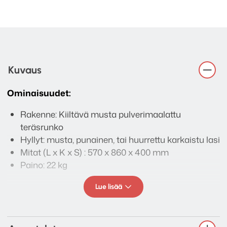
Kuvaus
Ominaisuudet:
Rakenne: Kiiltävä musta pulverimaalattu
teräsrunko
Hyllyt: musta, punainen, tai huurrettu karkaistu lasi
Mitat (L x K x S) : 570 x 860 x 400 mm
Paino: 22 kg
Lue lisää