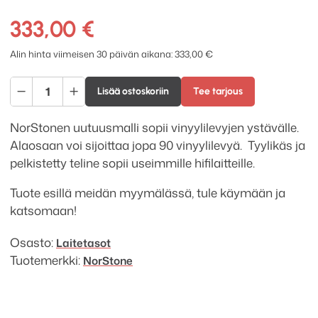
333,00
€
Alin hinta viimeisen 30 päivän aikana:
333,00
€
NorStone
Lisää ostoskoriin
Tee tarjous
Esse
Hifi
NorStonen uutuusmalli sopii vinyylilevyjen ystävälle.
Vinyl
Alaosaan voi sijoittaa jopa 90 vinyylilevyä. Tyylikäs ja
määrä
pelkistetty teline sopii useimmille hifilaitteille.
Tuote esillä meidän myymälässä, tule käymään ja
katsomaan!
Osasto:
Laitetasot
Tuotemerkki:
NorStone