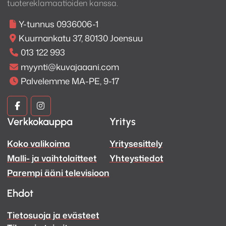
tuotereklamaatioiden kanssa.
Y-tunnus 0936006-1
Kuurnankatu 37, 80130 Joensuu
013 122 993
myynti@kuvajaaani.com
Palvelemme MA-PE, 9-17
Kuva
Kuva
Verkkokauppa
Yritys
ja
ja
Koko valikoima
Yritysesittely
Ääni
Ääni
Malli- ja vaihtolaitteet
Yhteystiedot
Facebook
Instagram
Parempi ääni televisioon
Ehdot
Tietosuoja ja evästeet