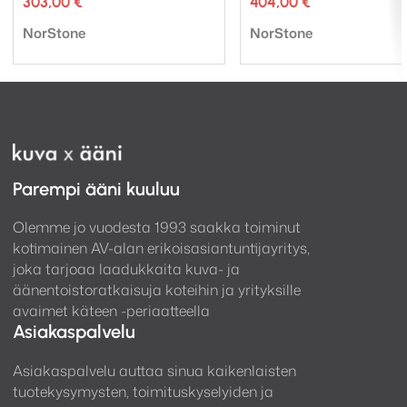
303,00
€
404,00
€
Tuotemerkki:
Tuotemerkki:
NorStone
NorStone
Parempi ääni kuuluu
Olemme jo vuodesta 1993 saakka toiminut
kotimainen AV-alan erikoisasiantuntijayritys,
joka tarjoaa laadukkaita kuva- ja
äänentoistoratkaisuja koteihin ja yrityksille
avaimet käteen -periaatteella
Asiakaspalvelu
Asiakaspalvelu auttaa sinua kaikenlaisten
tuotekysymysten, toimituskyselyiden ja