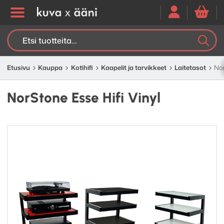
Etsi:
K
H
Etusivu
Kauppa
Kotihifi
Kaapelit ja tarvikkeet
Laitetasot
Nor
NorStone Esse Hifi Vinyl
Edellinen
Seuraav