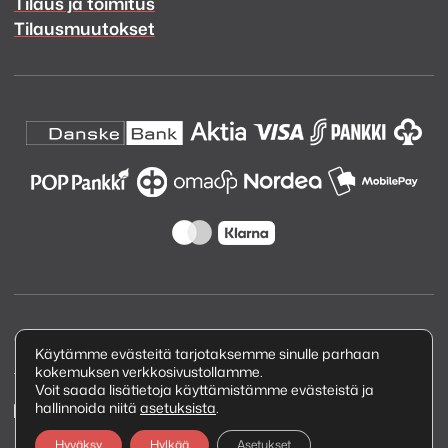
Tilaus ja toimitus
Tilausmuutokset
Copyright © 2026 Kuva ja Ääni Oy
Käytämme evästeitä tarjotaksemme sinulle parhaan
kokemuksen verkkosivustollamme.
Tietosuojaseloste
Voit saada lisätietoja käyttämistämme evästeistä ja
hallinnoida niitä
asetuksista
.
Hyväksy
Hylkää
Asetukset