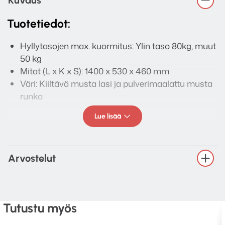
Kuvaus
Tuotetiedot:
Hyllytasojen max. kuormitus: Ylin taso 80kg, muut
50 kg
Mitat (L x K x S): 1400 x 530 x 460 mm
Väri: Kiiltävä musta lasi ja pulverimaalattu musta
runko
Lue lisää
Arvostelut
Tutustu myös