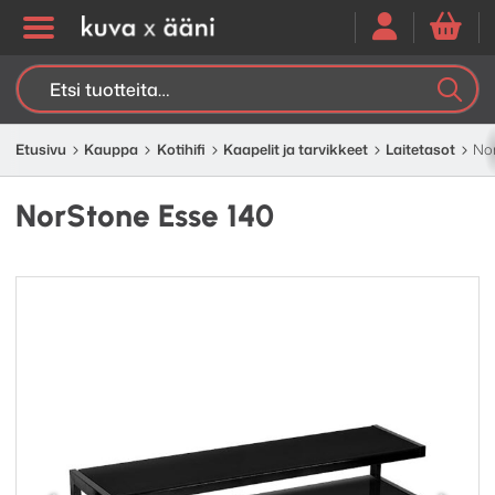
Etsi:
K
H
Etusivu
Kauppa
Kotihifi
Kaapelit ja tarvikkeet
Laitetasot
Nor
NorStone Esse 140
Edellinen
Seuraav