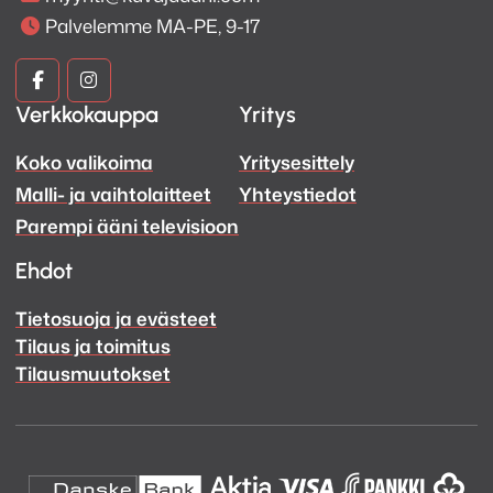
Palvelemme MA-PE, 9-17
Kuva
Kuva
Verkkokauppa
Yritys
ja
ja
Koko valikoima
Yritysesittely
Ääni
Ääni
Malli- ja vaihtolaitteet
Yhteystiedot
Facebook
Instagram
Parempi ääni televisioon
Ehdot
Tietosuoja ja evästeet
Tilaus ja toimitus
Tilausmuutokset