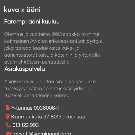
Parempi ääni kuuluu
Olemme jo vuodesta 1993 saakka toiminut
kotimainen AV-alan erikoisasiantuntijayritys,
joka tarjoaa laadukkaita kuva- ja
äänentoistoratkaisuja koteihin ja yrityksille
avaimet käteen -periaatteella
Asiakaspalvelu
Asiakaspalvelu auttaa sinua kaikenlaisten
tuotekysymysten, toimituskyselyiden ja
tuotereklamaatioiden kanssa.
Y-tunnus 0936006-1
Kuurnankatu 37, 80130 Joensuu
013 122 993
myynti@kuvajaaani.com