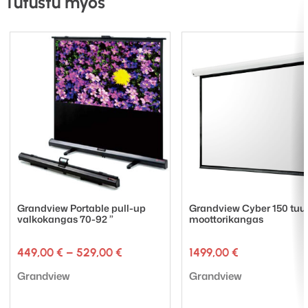
Tutustu myös
Grandview Cyber 180″ tuumaa
, katselualue (L x K)
3985 × 2241, drop 30 cm, hinta 1349€
Grandview Portable pull-up
Grandview Cyber 150 tu
valkokangas 70-92 ”
moottorikangas
Hintaluokka:
449,00
€
–
529,00
€
1499,00
€
449,00 €
Tuotemerkki:
Tuotemerkki:
-
Grandview
Grandview
529,00 €