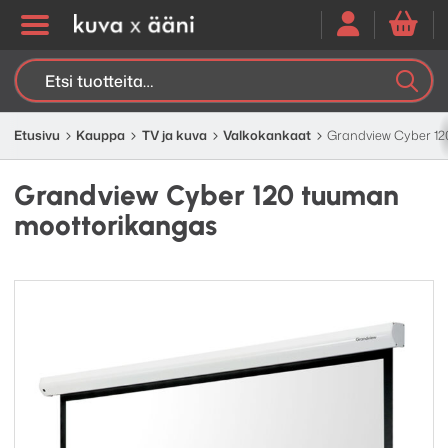
Etsi:
K
H
Etusivu
Kauppa
TV ja kuva
Valkokankaat
Grandview Cyber 1
Grandview Cyber 120 tuuman
moottorikangas