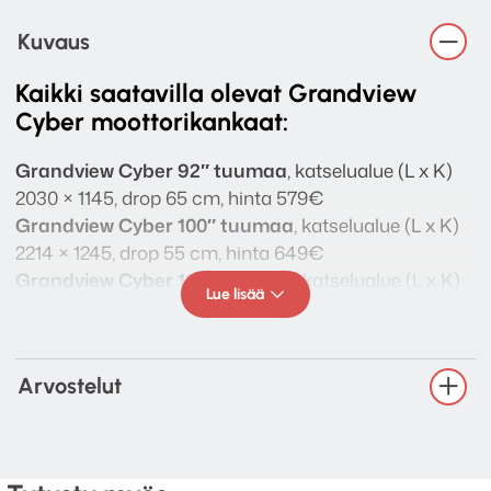
Kuvaus
Kaikki saatavilla olevat Grandview
Cyber moottorikankaat:
Grandview Cyber 92″ tuumaa
, katselualue (L x K)
2030 × 1145, drop 65 cm, hinta 579€
Grandview Cyber 100″ tuumaa
, katselualue (L x K)
2214 × 1245, drop 55 cm, hinta 649€
Grandview Cyber 106″ tuumaa
, katselualue (L x K)
Lue lisää
2340 × 1320, drop 50 cm, hinta 699€
Grandview Cyber 120″ tuumaa
, katselualue (L x K)
2656 × 1494, drop 40 cm, hinta 899€
Arvostelut
Grandview Cyber 133″ tuumaa
, katselualue (L x K)
2945 × 1656, drop 30 cm, hinta 959€
Grandview Cyber 150″ tuumaa
, katselualue (L x K)
3320 × 1867, drop 30 cm, hinta 1199€