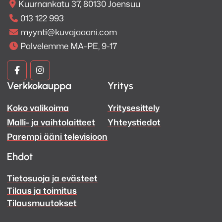
Kuurnankatu 37, 80130 Joensuu
013 122 993
myynti@kuvajaaani.com
Palvelemme MA-PE, 9-17
Kuva
Kuva
Verkkokauppa
Yritys
ja
ja
Koko valikoima
Yritysesittely
Ääni
Ääni
Malli- ja vaihtolaitteet
Yhteystiedot
Facebook
Instagram
Parempi ääni televisioon
Ehdot
Tietosuoja ja evästeet
Tilaus ja toimitus
Tilausmuutokset