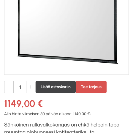
Grandview
Lisää ostoskoriin
Tee tarjous
Cyber
120
1149,00
€
tuuman
moottorikangas
Alin hinta viimeisen 30 päivän aikana:
1149,00
€
määrä
Sähköinen rullavalkokangas on ehkä helpoin tapa
muuntaa olohuoneesi kotiteatteriksi, tai