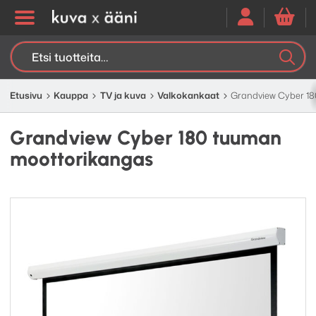
Etsi:
K
H
Etusivu
Kauppa
TV ja kuva
Valkokankaat
Grandview Cyber 1
Grandview Cyber 180 tuuman
moottorikangas