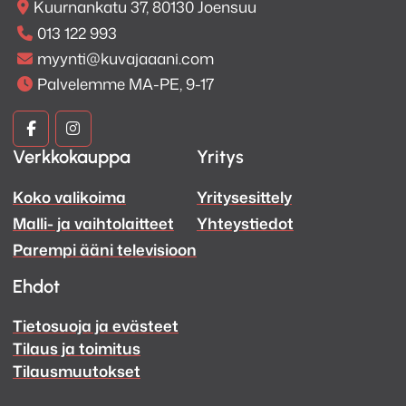
Kuurnankatu 37, 80130 Joensuu
013 122 993
myynti@kuvajaaani.com
Palvelemme MA-PE, 9-17
Kuva
Kuva
Verkkokauppa
Yritys
ja
ja
Koko valikoima
Yritysesittely
Ääni
Ääni
Malli- ja vaihtolaitteet
Yhteystiedot
Facebook
Instagram
Parempi ääni televisioon
Ehdot
Tietosuoja ja evästeet
Tilaus ja toimitus
Tilausmuutokset