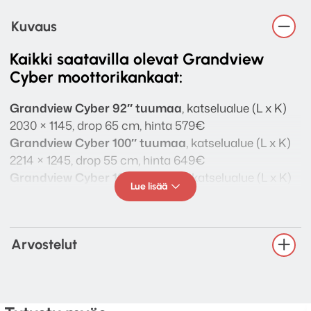
Kuvaus
Kaikki saatavilla olevat Grandview
Cyber moottorikankaat:
Grandview Cyber 92″ tuumaa
, katselualue (L x K)
2030 × 1145, drop 65 cm, hinta 579€
Grandview Cyber 100″ tuumaa
, katselualue (L x K)
2214 × 1245, drop 55 cm, hinta 649€
Grandview Cyber 106″ tuumaa
, katselualue (L x K)
Lue lisää
2340 × 1320, drop 50 cm, hinta 699€
Grandview Cyber 120″ tuumaa
, katselualue (L x K)
2656 × 1494, drop 40 cm, hinta 899€
Arvostelut
Grandview Cyber 133″ tuumaa
, katselualue (L x K)
2945 × 1656, drop 30 cm, hinta 959€
Grandview Cyber 150″ tuumaa
, katselualue (L x K)
3320 × 1867, drop 30 cm, hinta 1199€