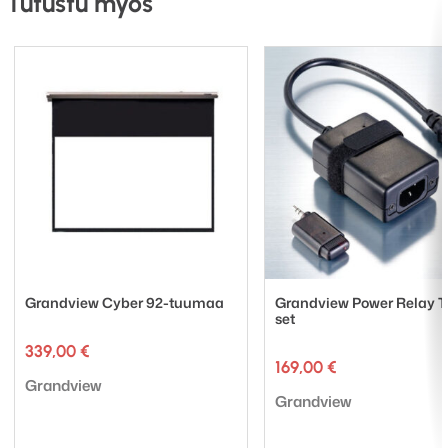
Tutustu myös
Grandview Cyber 180″ tuumaa
, katselualue (L x K)
3985 × 2241, drop 30 cm, hinta 1349€
Grandview Cyber 92-tuumaa
Grandview Power Relay T
set
339,00
€
169,00
€
Tuotemerkki:
Grandview
Tuotemerkki:
Grandview