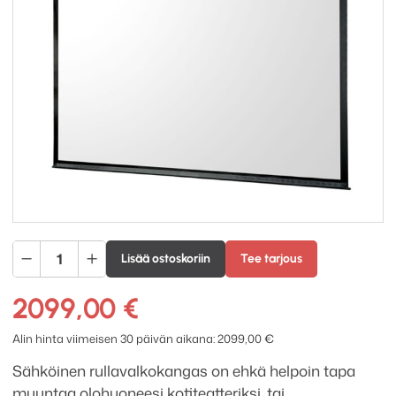
Grandview
Lisää ostoskoriin
Tee tarjous
Cyber
180
2099,00
€
tuuman
moottorikangas
Alin hinta viimeisen 30 päivän aikana:
2099,00
€
määrä
Sähköinen rullavalkokangas on ehkä helpoin tapa
muuntaa olohuoneesi kotiteatteriksi, tai