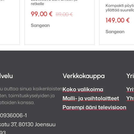
mutta hienostunut ulkoasu tekee siitä sisustuselementi
retkelle
Kompakti pöytä
yllättää suurel
Alkuperäinen
Nykyinen
99,00
€
119,00
€
hinta
hinta
149,00
€
elusta, aamun uutisista tai iltahälytyksestä, Ruark A
Tuotemerkki:
Sangean
oli:
on:
auniiseen tasapainoon.
Tuotemerkki:
Sangean
119,00 €.
99,00 €.
lvelu
Verkkokauppa
Yr
u auttaa sinua kaikenlaisten
Koko valikoima
Yri
en, toimituskyselyiden ja
Malli- ja vaihtolaitteet
Yh
tioiden kanssa.
Parempi ääni televisioon
 0936006-1
atu 37, 80130 Joensuu
993