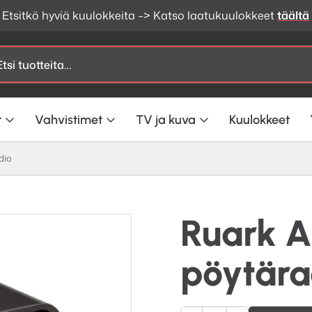
Etsitkö hyviä kuulokkeita –> Katso laatukuulokkeet
täältä
t
Vahvistimet
TV ja kuva
Kuulokkeet
dio
Ruark A
pöytära