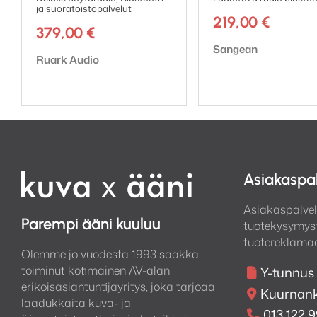
espresso. Minimalistinen 
ja suoratoistopalvelut
katseita.
219,00
€
379,00
€
Tuotemerkki:
Sangean
Olipa kyse musiikin kuunt
Tuotemerkki:
Ruark Audio
teknologian ja designin k
Asiakaspa
Asiakaspalvel
Parempi ääni kuuluu
tuotekysymyst
tuotereklamaa
Olemme jo vuodesta 1993 saakka
toiminut kotimainen AV-alan
Y-tunnus
erikoisasiantuntijayritys, joka tarjoaa
Kuurnank
laadukkaita kuva- ja
013 122 