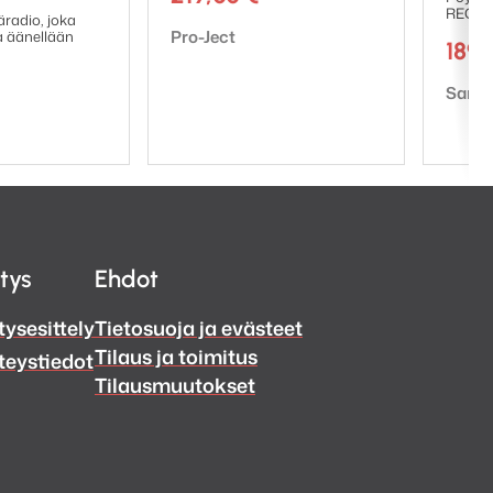
n, joka kestää aikaa ja
REC-OU
radio, joka
Tuotemerkki:
Pro-Ject
la äänellään
189
udio R1 Mk4 tuo äänen,
Tuote
Sang
itys
Ehdot
tysesittely
Tietosuoja ja evästeet
Tilaus ja toimitus
teystiedot
Tilausmuutokset