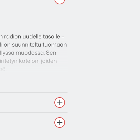
n radion uudelle tasolle –
li on suunniteltu tuomaan
ellyssä muodossa. Sen
itetyn kotelon, joiden
öä.