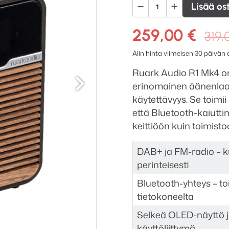
Ruark
Lisää os
Audio
R1
259,00
€
319
Mk4
Alin hinta viimeisen 30 päivän
pöytäradio
Seuraava
määrä
Ruark Audio R1 Mk4 on
erinomainen äänenlaat
käytettävyys. Se toim
että Bluetooth-kaiuttim
keittiöön kuin toimisto
DAB+ ja FM-radio – ku
perinteisesti
Bluetooth-yhteys – to
tietokoneelta
Selkeä OLED-näyttö ja
käyttöliittymä