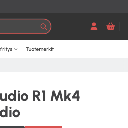
Kun tuloksia tulee, voit selata ni
Haku
Yritys
Tuotemerkit
udio R1 Mk4
dio