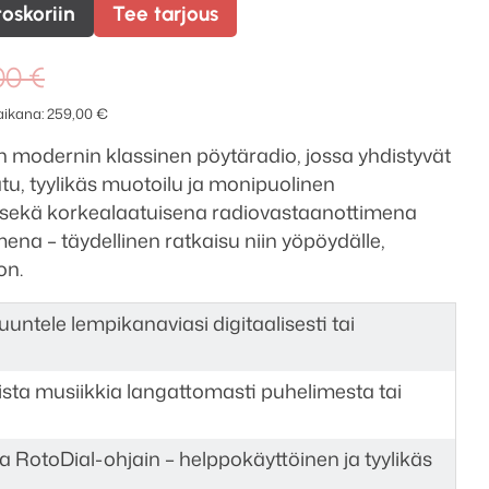
toskoriin
Tee tarjous
Alkuperäinen
Nykyinen
,00
€
hinta
hinta
 aikana:
259,00
€
oli:
on:
 modernin klassinen pöytäradio, jossa yhdistyvät
319,00 €.
259,00 €.
u, tyylikäs muotoilu ja monipuolinen
ii sekä korkealaatuisena radiovastaanottimena
ena – täydellinen ratkaisu niin yöpöydälle,
on.
untele lempikanaviasi digitaalisesti tai
ista musiikkia langattomasti puhelimesta tai
 RotoDial-ohjain – helppokäyttöinen ja tyylikäs