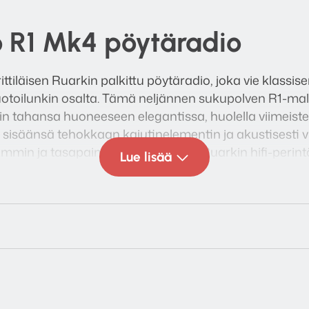
 R1 Mk4 pöytäradio
tiläisen Ruarkin palkittu pöytäradio, joka vie klassise
uotoilunkin osalta. Tämä neljännen sukupolven R1-mal
in tahansa huoneeseen elegantissa, huolella viimeist
isäänsä tehokkaan kaiutinelementin ja akustisesti vir
ämmin ja tasapainoinen – tyypillistä Ruarkin hifi-perint
Lue lisää