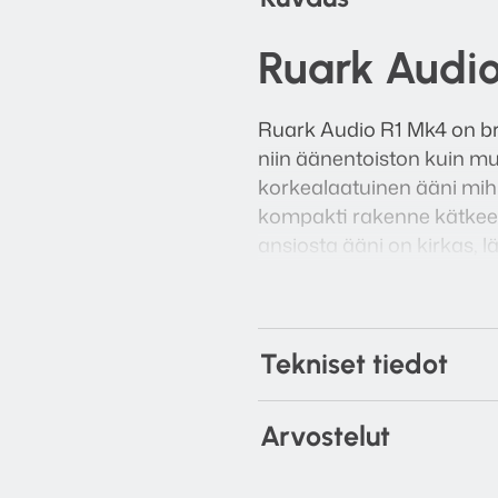
Ruark Audio
Ruark Audio R1 Mk4 on brit
niin äänentoiston kuin m
korkealaatuinen ääni mih
kompakti rakenne kätkee s
ansiosta ääni on kirkas, l
Tekniset tiedot
Arvostelut