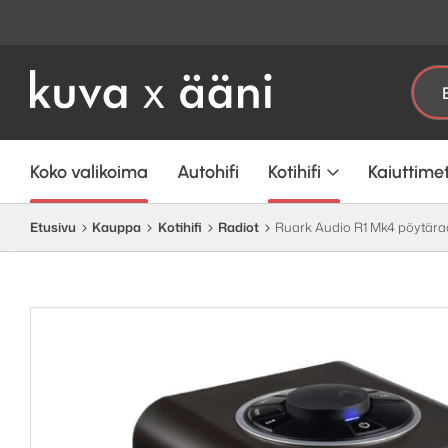
Etsi:
Koko valikoima
Autohifi
Kotihifi
Kaiuttime
Etusivu
Kauppa
Kotihifi
Radiot
Ruark Audio R1 Mk4 pöytära