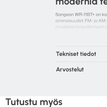
modernia te
Sangean WR-11BT+ on kork
ominaisuudet. FM- ja AM-vi
musiikkia langattomasti pu
kotelo tekevät siitä täydel
Tekniset tiedot
Arvostelut
Tutustu myös