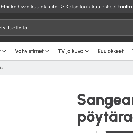
Etsitkö hyviä kuulokkeita –> Katso laatukuulokkeet
täältä
t
Vahvistimet
TV ja kuva
Kuulokkeet
io
Sangea
pöytära