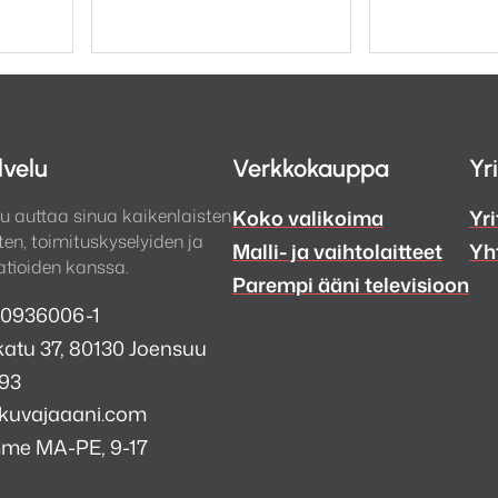
lvelu
Verkkokauppa
Yr
u auttaa sinua kaikenlaisten
Koko valikoima
Yri
en, toimituskyselyiden ja
Malli- ja vaihtolaitteet
Yh
tioiden kanssa.
Parempi ääni televisioon
 0936006-1
atu 37, 80130 Joensuu
993
kuvajaaani.com
mme MA-PE, 9-17