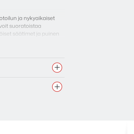
oilun ja nykyaikaiset
voit suoratoistaa
töiset säätimet ja puinen
.