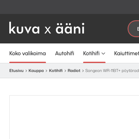
Etsi:
Koko valikoima
Autohifi
Kotihifi
Kaiuttime
Etusivu
Kauppa
Kotihifi
Radiot
Sangean WR-11BT+ pöytärad