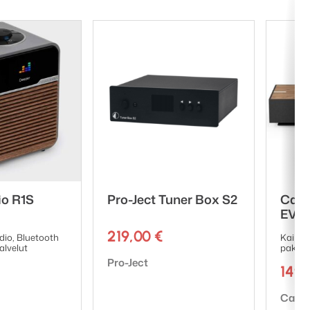
io R1S
Pro-Ject Tuner Box S2
Camb
EVO
219,00
€
dio, Bluetooth
Kaikki 
alvelut
paketi
Tuotemerkki:
Pro-Ject
149
Tuote
Cambr