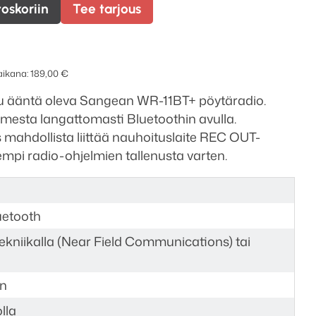
toskoriin
Tee tarjous
 aikana:
189,00
€
atu ääntä oleva Sangean WR-11BT+ pöytäradio.
imesta langattomasti Bluetoothin avulla.
mahdollista liittää nauhoituslaite REC OUT-
lempi radio-ohjelmien tallenusta varten.
uetooth
ekniikalla (Near Field Communications) tai
in
lla