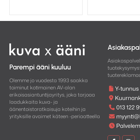
119,00 €.
99,00 €.
Asiakaspa
Asiakaspalvel
Parempi ääni kuuluu
tuotekysymyst
tuotereklamaa
Olemme jo vuodesta 1993 saakka
toiminut kotimainen AV-alan
Y-tunnus
erikoisasiantuntijayritys, joka tarjoaa
Kuurnank
laadukkaita kuva- ja
013 122 
äänentoistoratkaisuja koteihin ja
myynti@
yrityksille avaimet käteen -periaatteella
Palvele