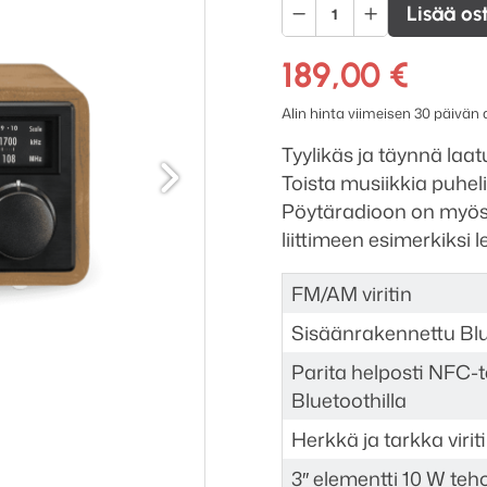
Sangean
Lisää os
WR-
11BT+
189,00
€
pöytäradio
Alin hinta viimeisen 30 päivän
määrä
Seuraava
Tyylikäs ja täynnä la
Toista musiikkia puhel
Pöytäradioon on myös 
liittimeen esimerkiksi 
FM/AM viritin
Sisäänrakennettu Bl
Parita helposti NFC-t
Bluetoothilla
Herkkä ja tarkka virit
3″ elementti 10 W teho