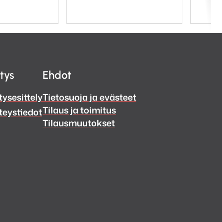
itys
Ehdot
tysesittely
Tietosuoja ja evästeet
Tilaus ja toimitus
teystiedot
Tilausmuutokset