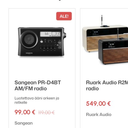
ALE!
Sangean PR-D4BT
Ruark Audio R2
AM/FM radio
radio
Luotettava ääni arkeen ja
retkelle
549,00
€
Alkuperäinen
Nykyinen
99,00
€
119,00
€
Tuotemerkki:
Ruark Audio
hinta
hinta
Tuotemerkki:
Sangean
oli:
on: