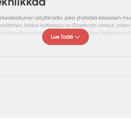
kniikkaa
ealaatuinen pöytäradio, joka yhdistää klassisen muot
rittimen lisäksi laitteessa on Bluetooth-yhteys, joten 
helimelta tai tabletilta. Täyteläinen ääni, helppokäyt
Lue lisää
lisen valinnan niin keittiöön, toimistoon kuin mökillekin