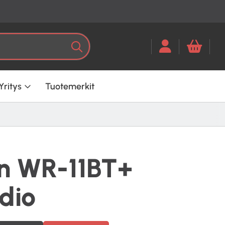
Kun tuloksia tulee, voit selata ni
Haku
Yritys
Tuotemerkit
n WR-11BT+
dio