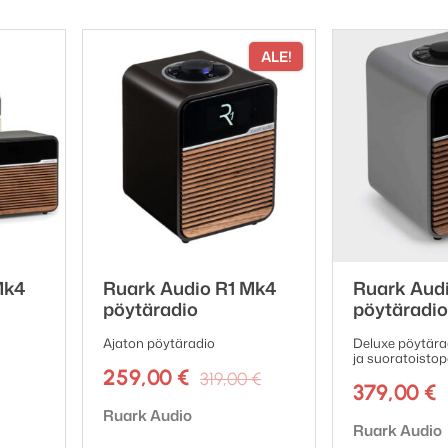
ALE!
Mk4
Ruark Audio R1 Mk4
Ruark Aud
pöytäradio
pöytäradio
Ajaton pöytäradio
Deluxe pöytära
ja suoratoistop
Alkuperäinen
Nykyinen
259,00
€
319,00
€
379,00
€
hinta
hinta
Tuotemerkki:
Ruark Audio
oli:
on:
Tuotemerkki:
Ruark Audio
319,00 €.
259,00 €.